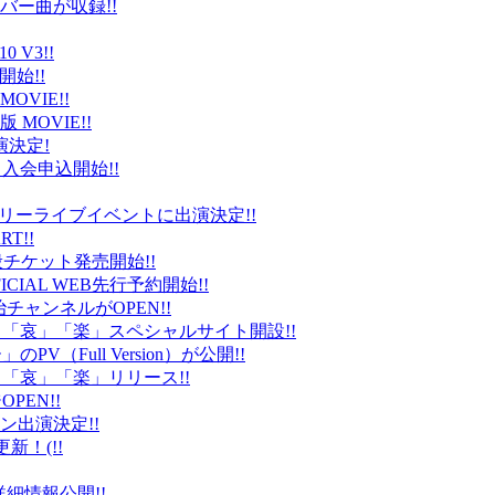
バー曲が収録!!
 V3!!
始!!
VIE!!
版 MOVIE!!
演決定!
入会申込開始!!
台）でフリーライブイベントに出演決定!!
T!!
般チケット発売開始!!
ICIAL WEB先行予約開始!!
平健治チャンネルがOPEN!!
怒」「哀」「楽」スペシャルサイト開設!!
Full Version）が公開!!
」「哀」「楽」リリース!!
EN!!
ン出演決定!!
更新！(!!
細情報公開!!