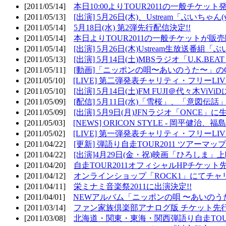
[2011/05/14]
本日10:00よりTOUR2011の一般チケッ
[2011/05/13]
[出演] 5月26日(木)、Ustream「ぶいちゃん(vi
[2011/05/14]
5月18日(水) 第2弾先行配信決定!!
[2011/05/14]
本日よりTOUR2011の一般チケットが販
[2011/05/14]
[出演] 5月26日(木)Ustream生放送番組
[2011/05/13]
[出演] 5月14日(土)MBSラジオ「U.K.BEAT
[2011/05/11]
[動画]「ニッポンの唄〜あいのうた〜」の
[2011/05/10]
[LIVE] 第二弾発表チャリティ・フリーL
[2011/05/10]
[出演] 5月14日(土)FM FUJI＠代々木ViV
[2011/05/09]
[配信] 5月11日(水)「雪桜」、「意図伝話
[2011/05/09]
[出演] 5月9日(月)JFNラジオ「ONCE」に生
[2011/05/03]
[NEWS] ORICON STYLE - 岡平健治
[2011/05/02]
[LIVE] 第一弾発表チャリティ・フリーL
[2011/04/22]
[更新] 弾語り自走TOUR2011 ツアーマッ
[2011/04/22]
[出演]4月29日(金・祝)映画「ひろしま」
[2011/04/20]
自走TOUR2011オフィシャルHPチケット
[2011/04/12]
オンラインショップ「ROCK1」にてチャ
[2011/04/11]
栄ミナミ音楽祭2011に出演決定!!
[2011/04/01]
NEWアルバム「ニッポンの唄 〜あいのう
[2011/03/14]
ファン家族倶楽部アナログ版 チケット先行
[2011/03/08]
北海道・関東・東海・関西弾語り自走TOUR