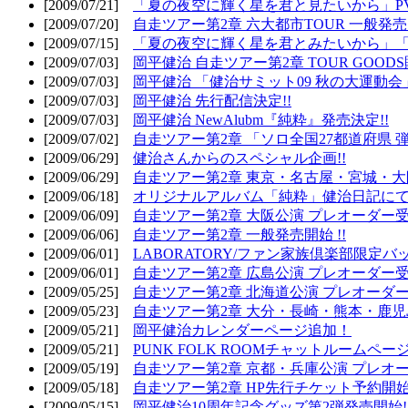
[2009/07/21]
「夏の夜空に輝く星を君と見たいから」PV
[2009/07/20]
自走ツアー第2章 六大都市TOUR 一般発売開
[2009/07/15]
「夏の夜空に輝く星を君とみたいから」「
[2009/07/03]
岡平健治 自走ツアー第2章 TOUR GOODS
[2009/07/03]
岡平健治 「健治サミット09 秋の大運動会
[2009/07/03]
岡平健治 先行配信決定!!
[2009/07/03]
岡平健治 NewAlubm『純粋』発売決定!!
[2009/07/02]
自走ツアー第2章 「ソロ全国27都道府県 弾語
[2009/06/29]
健治さんからのスペシャル企画!!
[2009/06/29]
自走ツアー第2章 東京・名古屋・宮城・大
[2009/06/18]
オリジナルアルバム「純粋」健治日記に
[2009/06/09]
自走ツアー第2章 大阪公演 プレオーダー受
[2009/06/06]
自走ツアー第2章 一般発売開始 !!
[2009/06/01]
LABORATORY/ファン家族倶楽部限定バ
[2009/06/01]
自走ツアー第2章 広島公演 プレオーダー受
[2009/05/25]
自走ツアー第2章 北海道公演 プレオーダー
[2009/05/23]
自走ツアー第2章 大分・長崎・熊本・鹿児
[2009/05/21]
岡平健治カレンダーページ追加！
[2009/05/21]
PUNK FOLK ROOMチャットルームペー
[2009/05/19]
自走ツアー第2章 京都・兵庫公演 プレオー
[2009/05/18]
自走ツアー第2章 HP先行チケット予約開始!
[2009/05/15]
岡平健治10周年記念グッズ第2弾発売開始!