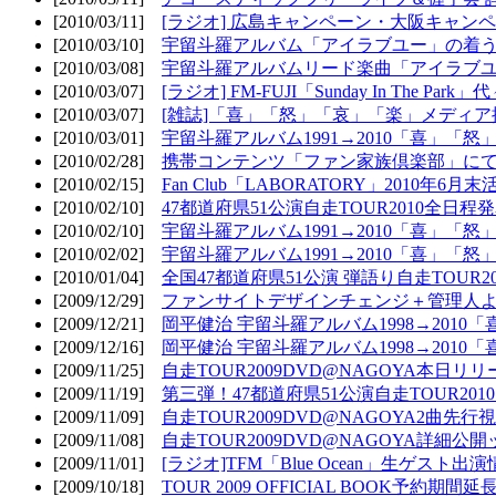
[2010/03/11]
[ラジオ] 広島キャンペーン・大阪キャンペ
[2010/03/10]
宇留斗羅アルバム「アイラブユー」の着う
[2010/03/08]
宇留斗羅アルバムリード楽曲「アイラブユー
[2010/03/07]
[ラジオ] FM-FUJI「Sunday In The Par
[2010/03/07]
[雑誌]「喜」「怒」「哀」「楽」メディア掲
[2010/03/01]
宇留斗羅アルバム1991→2010「喜」「怒
[2010/02/28]
携帯コンテンツ「ファン家族倶楽部」にて
[2010/02/15]
Fan Club「LABORATORY」2010年6月
[2010/02/10]
47都道府県51公演自走TOUR2010全日程
[2010/02/10]
宇留斗羅アルバム1991→2010「喜」「
[2010/02/02]
宇留斗羅アルバム1991→2010「喜」「
[2010/01/04]
全国47都道府県51公演 弾語り自走TOUR2
[2009/12/29]
ファンサイトデザインチェンジ＋管理人
[2009/12/21]
岡平健治 宇留斗羅アルバム1998→2010
[2009/12/16]
岡平健治 宇留斗羅アルバム1998→2010
[2009/11/25]
自走TOUR2009DVD@NAGOYA本日リリ
[2009/11/19]
第三弾！47都道府県51公演自走TOUR20
[2009/11/09]
自走TOUR2009DVD@NAGOYA2曲先行
[2009/11/08]
自走TOUR2009DVD@NAGOYA詳細公開ッ
[2009/11/01]
[ラジオ]TFM「Blue Ocean」生ゲスト出演
[2009/10/18]
TOUR 2009 OFFICIAL BOOK予約期間延長