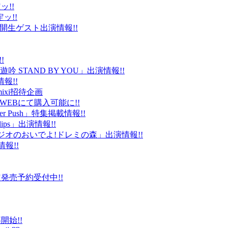
ッ!!
ッ!!
ld」公開生ゲスト出演情報!!
!
 STAND BY YOU」出演情報!!
報!!
ixi招待企画
EBにて購入可能に!!
r Push」特集掲載情報!!
Clips」出演情報!!
ルラジオのおいでよ!ドレミの森」出演情報!!
情報!!
販限定発売予約受付中!!
始!!