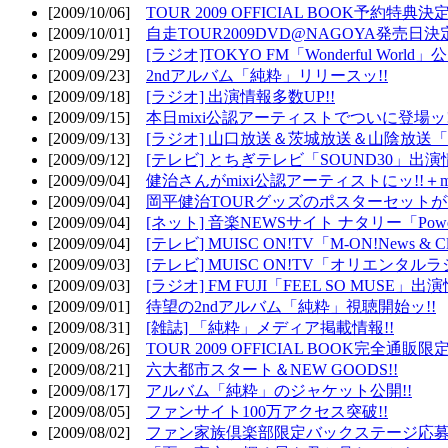
[2009/10/06]
TOUR 2009 OFFICIAL BOOK予約特典決定
[2009/10/01]
自走TOUR2009DVD@NAGOYA発売日決定
[2009/09/29]
[ラジオ]TOKYO FM「Wonderful Wor
[2009/09/23]
2ndアルバム「純粋」リリースッ!!
[2009/09/18]
[ラジオ] 出演情報多数UP!!
[2009/09/15]
本日mixi公認アーティストでついに登場ッ!
[2009/09/13]
[ラジオ] 山口放送＆茨城放送＆山陰放送「遊吟
[2009/09/12]
[テレビ] とちぎテレビ「SOUND30」出演情
[2009/09/04]
健治さんがmixi公認アーティストにッ!!＋m
[2009/09/04]
岡平健治TOURグッズのポスターセットがW
[2009/09/04]
[ネット] 音楽NEWSサイト ナタリー「Powe
[2009/09/04]
[テレビ] MUISC ON!TV「M-ON!News & 
[2009/09/03]
[テレビ] MUISC ON!TV「オリエンタ
[2009/09/03]
[ラジオ] FM FUJI「FEEL SO MUSE」出演
[2009/09/01]
待望の2ndアルバム「純粋」視聴開始ッ!!
[2009/08/31]
[雑誌] 「純粋」メディア掲載情報!!
[2009/08/26]
TOUR 2009 OFFICIAL BOOK完全通
[2009/08/21]
六大都市スタート＆NEW GOODS!!
[2009/08/17]
アルバム「純粋」のジャケット公開!!
[2009/08/05]
ファンサイト100万アクセス突破!!
[2009/08/02]
ファン家族倶楽部限定バックステージ応募開