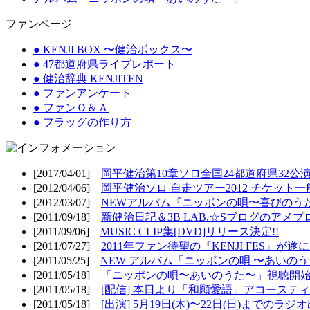
ファンページ
● KENJI BOX 〜健治ボックス〜
● 47都道府県ライブレポート
● 健治辞典 KENJITEN
● ファンアンケート
● ファンＱ＆Ａ
● フラッグの作り方
[2017/04/01]
岡平健治第10章ソロ全国24都道府県32公演
[2012/04/06]
岡平健治ソロ 自走ツアー2012 チケット一
[2012/03/07]
NEWアルバム『ニッポンの唄〜喜びのうた
[2011/09/18]
新健治日記＆3B LAB.☆Sブログのアメブ
[2011/09/06]
MUSIC CLIP集[DVD]リリース決定!!
[2011/07/27]
2011年ファン待望の『KENJI FES』が遂
[2011/05/25]
NEW アルバム「ニッポンの唄 〜あいのうた
[2011/05/18]
「ニッポンの唄〜あいのうた〜」視聴開始!
[2011/05/18]
[配信] 本日より「和願愛語」アコースティッ
[2011/05/18]
[出演] 5月19日(木)〜22日(日)までのラジ