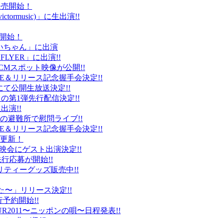
ト発売開始！
ctormusic)」に生出演!!
売開始！
「ぶいちゃん」に出演
 FLYER」に出演!!
CMスポット映像が公開!!
IVE＆リリース記念握手会決定!!
iDにて公開生放送決定!!
」の第1弾先行配信決定!!
出演!!
、福島の避難所で慰問ライブ!!
IVE＆リリース記念握手会決定!!
プ更新！
上映会にゲスト出演決定!!
先行応募が開始!!
リティーグッズ販売中!!
た〜」リリース決定!!
予約開始!!
2011〜ニッポンの唄〜日程発表!!