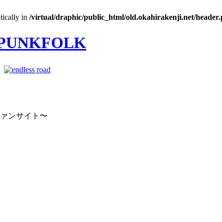
tically in
/virtual/draphic/public_html/old.okahirakenji.net/header
｜
ファンサイト〜