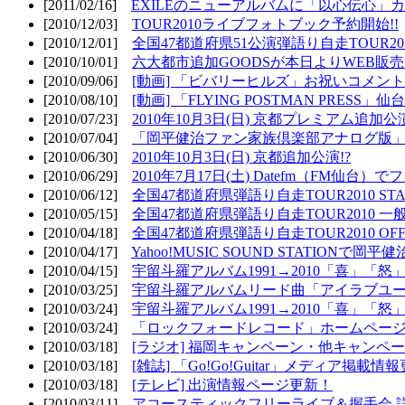
[2011/02/16]
EXILEのニューアルバムに「以心伝心」カ
[2010/12/03]
TOUR2010ライブフォトブック予約開始!!
[2010/12/01]
全国47都道府県51公演弾語り自走TOUR2010
[2010/10/01]
六大都市追加GOODSが本日よりWEB販売開
[2010/09/06]
[動画] 「ビバリーヒルズ」お祝いコメントMO
[2010/08/10]
[動画] 「FLYING POSTMAN PRESS」仙台
[2010/07/23]
2010年10月3日(日) 京都プレミアム追加公
[2010/07/04]
「岡平健治ファン家族倶楽部アナログ版」
[2010/06/30]
2010年10月3日(日) 京都追加公演!?
[2010/06/29]
2010年7月17日(土) Datefm（FM仙
[2010/06/12]
全国47都道府県弾語り自走TOUR2010 STAR
[2010/05/15]
全国47都道府県弾語り自走TOUR2010 一
[2010/04/18]
全国47都道府県弾語り自走TOUR2010 OFF
[2010/04/17]
Yahoo!MUSIC SOUND STATIONで岡
[2010/04/15]
宇留斗羅アルバム1991→2010「喜」「
[2010/03/25]
宇留斗羅アルバムリード曲「アイラブユー」のPV（
[2010/03/24]
宇留斗羅アルバム1991→2010「喜」「怒
[2010/03/24]
「ロックフォードレコード」ホームページOP
[2010/03/18]
[ラジオ] 福岡キャンペーン・他キャンペー
[2010/03/18]
[雑誌] 「Go!Go!Guitar」メディア掲載情報
[2010/03/18]
[テレビ] 出演情報ページ更新！
[2010/03/11]
アコースティックフリーライブ＆握手会 詳