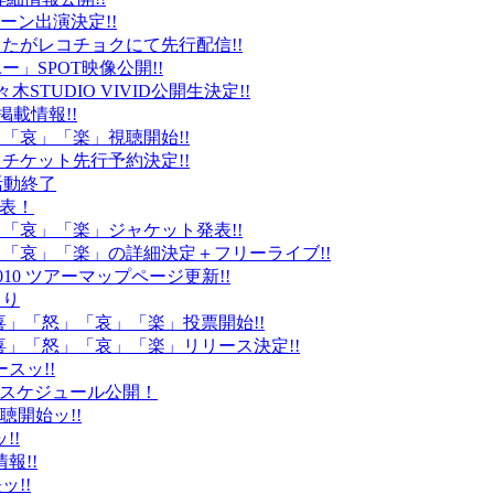
ーン出演決定!!
たがレコチョクにて先行配信!!
」SPOT映像公開!!
k」代々木STUDIO VIVID公開生決定!!
載情報!!
」「哀」「楽」視聴開始!!
チケット先行予約決定!!
末活動終了
発表！
怒」「哀」「楽」ジャケット発表!!
怒」「哀」「楽」の詳細決定＋フリーライブ!!
010 ツアーマップページ更新!!
より
「喜」「怒」「哀」「楽」投票開始!!
「喜」「怒」「哀」「楽」リリース決定!!
ースッ!!
10スケジュール公開！
視聴開始ッ!!
!!
情報!!
ッ!!