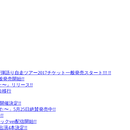
弾語り自走ツアー2017チケット一般発売スタート!!! !!
般発売開始!!
〜』リリース!!
ロ移行
に開催決定!!
〜」5月25日絶賛発売中!!
!
クver配信開始!!
オ出演4本決定!!