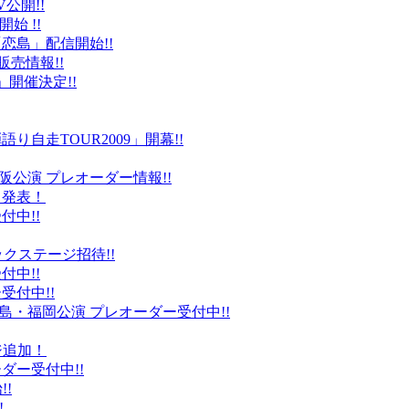
公開!!
始 !!
恋島」配信開始!!
販売情報!!
」開催決定!!
り自走TOUR2009」開幕!!
阪公演 プレオーダー情報!!
て発表！
付中!!
ックステージ招待!!
付中!!
受付中!!
島・福岡公演 プレオーダー受付中!!
ジ追加！
ダー受付中!!
!
!