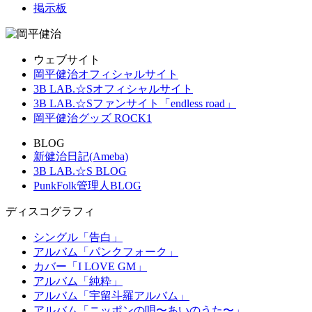
掲示板
ウェブサイト
岡平健治オフィシャルサイト
3B LAB.☆Sオフィシャルサイト
3B LAB.☆Sファンサイト「endless road」
岡平健治グッズ ROCK1
BLOG
新健治日記(Ameba)
3B LAB.☆S BLOG
PunkFolk管理人BLOG
ディスコグラフィ
シングル「告白」
アルバム「パンクフォーク」
カバー「I LOVE GM」
アルバム「純粋」
アルバム「宇留斗羅アルバム」
アルバム「ニッポンの唄〜あいのうた〜」