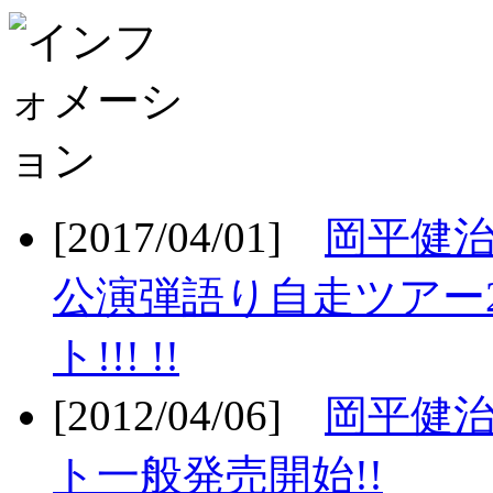
[2017/04/01]
岡平健治
公演弾語り自走ツアー2
ト!!! !!
[2012/04/06]
岡平健治
ト一般発売開始!!