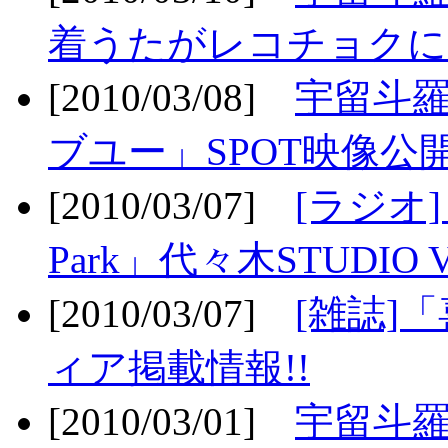
着うたがレコチョクに
[2010/03/08]
宇留斗
ブユー」SPOT映像公開
[2010/03/07]
[ラジオ] F
Park」代々木STUDIO 
[2010/03/07]
[雑誌]
ィア掲載情報!!
[2010/03/01]
宇留斗羅