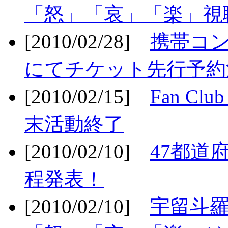
「怒」「哀」「楽」視聴
[2010/02/28]
携帯コ
にてチケット先行予約決
[2010/02/15]
Fan Cl
末活動終了
[2010/02/10]
47都道府
程発表！
[2010/02/10]
宇留斗羅