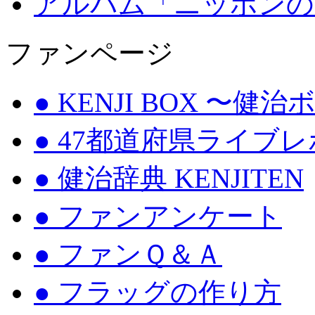
アルバム「ニッポンの
ファンページ
● KENJI BOX 〜健
● 47都道府県ライブ
● 健治辞典 KENJITEN
● ファンアンケート
● ファンＱ＆Ａ
● フラッグの作り方