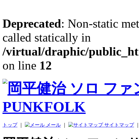
Deprecated
: Non-static me
called statically in
/virtual/draphic/public_h
on line
12
トップ
｜
メール
｜
サイトマップ