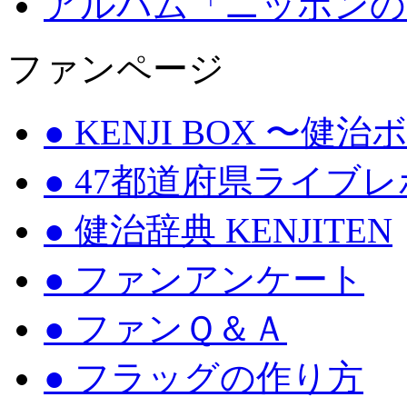
アルバム「ニッポンの
ファンページ
● KENJI BOX 〜健
● 47都道府県ライブ
● 健治辞典 KENJITEN
● ファンアンケート
● ファンＱ＆Ａ
● フラッグの作り方