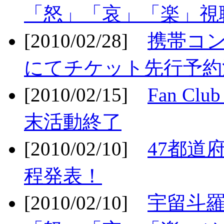
「怒」「哀」「楽」視聴
[2010/02/28]
携帯コ
にてチケット先行予約決
[2010/02/15]
Fan Cl
末活動終了
[2010/02/10]
47都道府
程発表！
[2010/02/10]
宇留斗羅