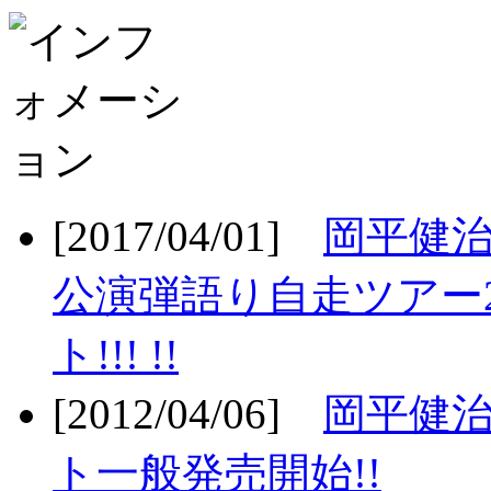
[2017/04/01]
岡平健治
公演弾語り自走ツアー2
ト!!! !!
[2012/04/06]
岡平健治
ト一般発売開始!!