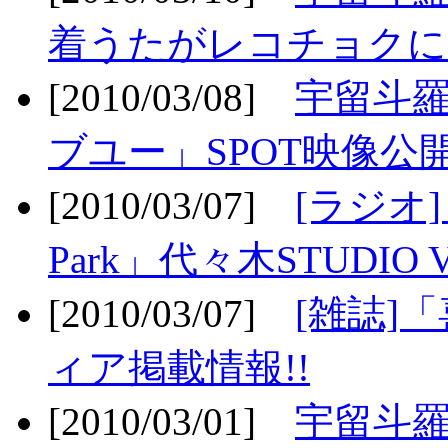
着うたがレコチョクに
[2010/03/08]
宇留斗
ブユー」SPOT映像公開
[2010/03/07]
[ラジオ] F
Park」代々木STUDIO 
[2010/03/07]
[雑誌]
ィア掲載情報!!
[2010/03/01]
宇留斗羅