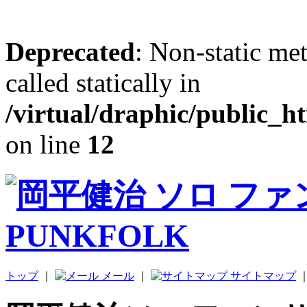
Deprecated
: Non-static me
called statically in
/virtual/draphic/public_h
on line
12
トップ
｜
メール
｜
サイトマップ