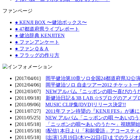
ファンページ
● KENJI BOX 〜健治ボックス〜
● 47都道府県ライブレポート
● 健治辞典 KENJITEN
● ファンアンケート
● ファンＱ＆Ａ
● フラッグの作り方
[2017/04/01]
岡平健治第10章ソロ全国24都道府県32公演
[2012/04/06]
岡平健治ソロ 自走ツアー2012 チケット一
[2012/03/07]
NEWアルバム『ニッポンの唄〜喜びのうた
[2011/09/18]
新健治日記＆3B LAB.☆Sブログのアメブ
[2011/09/06]
MUSIC CLIP集[DVD]リリース決定!!
[2011/07/27]
2011年ファン待望の『KENJI FES』が遂
[2011/05/25]
NEW アルバム「ニッポンの唄 〜あいのうた
[2011/05/18]
「ニッポンの唄〜あいのうた〜」視聴開始!
[2011/05/18]
[配信] 本日より「和願愛語」アコースティッ
[2011/05/18]
[出演] 5月19日(木)〜22日(日)までのラジ