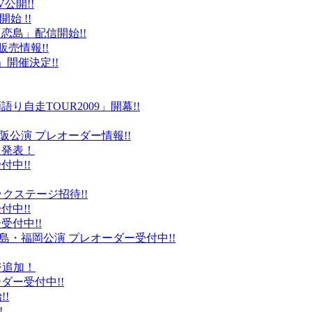
公開!!
始 !!
恋島」配信開始!!
販売情報!!
」開催決定!!
り自走TOUR2009」開幕!!
阪公演 プレオーダー情報!!
て発表！
付中!!
ックステージ招待!!
付中!!
受付中!!
島・福岡公演 プレオーダー受付中!!
ジ追加！
ダー受付中!!
!
!