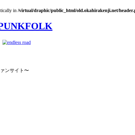
tically in
/virtual/draphic/public_html/old.okahirakenji.net/header
｜
ファンサイト〜