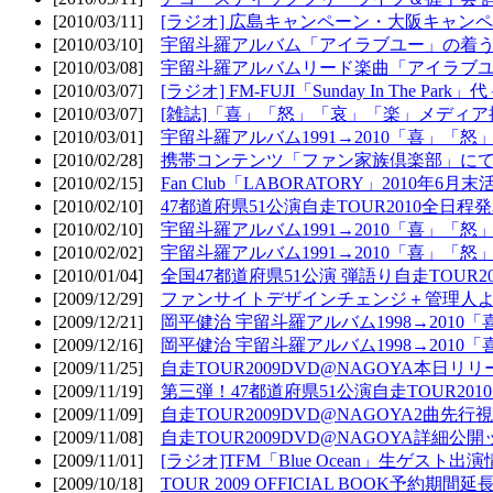
[2010/03/11]
[ラジオ] 広島キャンペーン・大阪キャンペ
[2010/03/10]
宇留斗羅アルバム「アイラブユー」の着う
[2010/03/08]
宇留斗羅アルバムリード楽曲「アイラブユー
[2010/03/07]
[ラジオ] FM-FUJI「Sunday In The Par
[2010/03/07]
[雑誌]「喜」「怒」「哀」「楽」メディア掲
[2010/03/01]
宇留斗羅アルバム1991→2010「喜」「怒
[2010/02/28]
携帯コンテンツ「ファン家族倶楽部」にて
[2010/02/15]
Fan Club「LABORATORY」2010年6月
[2010/02/10]
47都道府県51公演自走TOUR2010全日程
[2010/02/10]
宇留斗羅アルバム1991→2010「喜」「
[2010/02/02]
宇留斗羅アルバム1991→2010「喜」「
[2010/01/04]
全国47都道府県51公演 弾語り自走TOUR2
[2009/12/29]
ファンサイトデザインチェンジ＋管理人
[2009/12/21]
岡平健治 宇留斗羅アルバム1998→2010
[2009/12/16]
岡平健治 宇留斗羅アルバム1998→2010
[2009/11/25]
自走TOUR2009DVD@NAGOYA本日リリ
[2009/11/19]
第三弾！47都道府県51公演自走TOUR20
[2009/11/09]
自走TOUR2009DVD@NAGOYA2曲先行
[2009/11/08]
自走TOUR2009DVD@NAGOYA詳細公開ッ
[2009/11/01]
[ラジオ]TFM「Blue Ocean」生ゲスト出演
[2009/10/18]
TOUR 2009 OFFICIAL BOOK予約期間延長