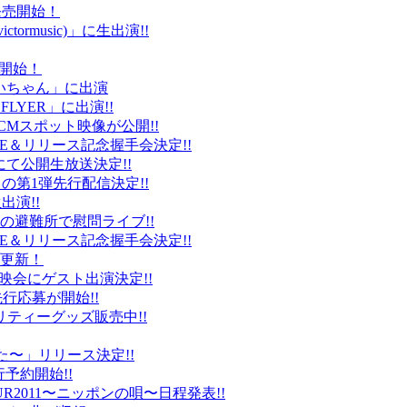
ト発売開始！
ctormusic)」に生出演!!
売開始！
「ぶいちゃん」に出演
 FLYER」に出演!!
CMスポット映像が公開!!
IVE＆リリース記念握手会決定!!
iDにて公開生放送決定!!
」の第1弾先行配信決定!!
出演!!
、福島の避難所で慰問ライブ!!
IVE＆リリース記念握手会決定!!
プ更新！
上映会にゲスト出演決定!!
先行応募が開始!!
リティーグッズ販売中!!
た〜」リリース決定!!
予約開始!!
2011〜ニッポンの唄〜日程発表!!