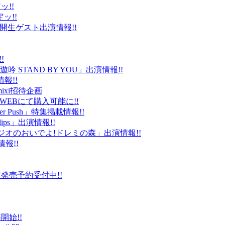
ッ!!
ッ!!
ld」公開生ゲスト出演情報!!
!
 STAND BY YOU」出演情報!!
報!!
ixi招待企画
EBにて購入可能に!!
r Push」特集掲載情報!!
Clips」出演情報!!
ルラジオのおいでよ!ドレミの森」出演情報!!
情報!!
販限定発売予約受付中!!
始!!