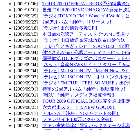
[2009/10/06]
TOUR 2009 OFFICIAL BOOK予約特典決定
[2009/10/01]
自走TOUR2009DVD@NAGOYA発売日決定
[2009/09/29]
[ラジオ]TOKYO FM「Wonderful Wor
[2009/09/23]
2ndアルバム「純粋」リリースッ!!
[2009/09/18]
[ラジオ] 出演情報多数UP!!
[2009/09/15]
本日mixi公認アーティストでついに登場ッ!
[2009/09/13]
[ラジオ] 山口放送＆茨城放送＆山陰放送「遊吟
[2009/09/12]
[テレビ] とちぎテレビ「SOUND30」出演情
[2009/09/04]
健治さんがmixi公認アーティストにッ!!＋m
[2009/09/04]
岡平健治TOURグッズのポスターセットがW
[2009/09/04]
[ネット] 音楽NEWSサイト ナタリー「Powe
[2009/09/04]
[テレビ] MUISC ON!TV「M-ON!News & 
[2009/09/03]
[テレビ] MUISC ON!TV「オリエンタ
[2009/09/03]
[ラジオ] FM FUJI「FEEL SO MUSE」出演
[2009/09/01]
待望の2ndアルバム「純粋」視聴開始ッ!!
[2009/08/31]
[雑誌] 「純粋」メディア掲載情報!!
[2009/08/26]
TOUR 2009 OFFICIAL BOOK完全通
[2009/08/21]
六大都市スタート＆NEW GOODS!!
[2009/08/17]
アルバム「純粋」のジャケット公開!!
[2009/08/05]
ファンサイト100万アクセス突破!!
[2009/08/02]
ファン家族倶楽部限定バックステージ応募開