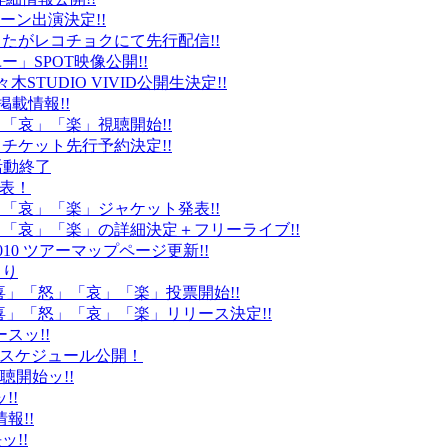
ーン出演決定!!
たがレコチョクにて先行配信!!
」SPOT映像公開!!
k」代々木STUDIO VIVID公開生決定!!
載情報!!
」「哀」「楽」視聴開始!!
チケット先行予約決定!!
末活動終了
発表！
怒」「哀」「楽」ジャケット発表!!
怒」「哀」「楽」の詳細決定＋フリーライブ!!
010 ツアーマップページ更新!!
より
「喜」「怒」「哀」「楽」投票開始!!
「喜」「怒」「哀」「楽」リリース決定!!
ースッ!!
10スケジュール公開！
視聴開始ッ!!
!!
情報!!
ッ!!