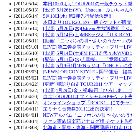
[2011/05/14]
本日10:00よりTOUR2011の一般チケッ
[2011/05/13]
[出演] 5月26日(木)、Ustream「ぶいちゃん(vi
[2011/05/14]
5月18日(水) 第2弾先行配信決定!!
[2011/05/14]
本日よりTOUR2011の一般チケットが販
[2011/05/14]
[出演] 5月26日(木)Ustream生放送番組
[2011/05/13]
[出演] 5月14日(土)MBSラジオ「U.K.BEAT
[2011/05/11]
[動画]「ニッポンの唄〜あいのうた〜」の
[2011/05/10]
[LIVE] 第二弾発表チャリティ・フリーL
[2011/05/10]
[出演] 5月14日(土)FM FUJI＠代々木ViV
[2011/05/09]
[配信] 5月11日(水)「雪桜」、「意図伝話
[2011/05/09]
[出演] 5月9日(月)JFNラジオ「ONCE」に生
[2011/05/03]
[NEWS] ORICON STYLE - 岡平健治
[2011/05/02]
[LIVE] 第一弾発表チャリティ・フリーL
[2011/04/22]
[更新] 弾語り自走TOUR2011 ツアーマッ
[2011/04/22]
[出演]4月29日(金・祝)映画「ひろしま」
[2011/04/20]
自走TOUR2011オフィシャルHPチケット
[2011/04/12]
オンラインショップ「ROCK1」にてチャ
[2011/04/11]
栄ミナミ音楽祭2011に出演決定!!
[2011/04/01]
NEWアルバム「ニッポンの唄 〜あいのう
[2011/03/14]
ファン家族倶楽部アナログ版 チケット先行
[2011/03/08]
北海道・関東・東海・関西弾語り自走TOUR