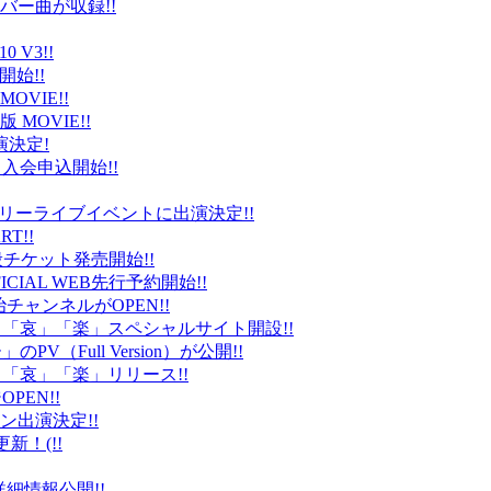
バー曲が収録!!
 V3!!
始!!
VIE!!
版 MOVIE!!
演決定!
入会申込開始!!
台）でフリーライブイベントに出演決定!!
T!!
般チケット発売開始!!
ICIAL WEB先行予約開始!!
平健治チャンネルがOPEN!!
怒」「哀」「楽」スペシャルサイト開設!!
Full Version）が公開!!
」「哀」「楽」リリース!!
EN!!
ン出演決定!!
更新！(!!
細情報公開!!