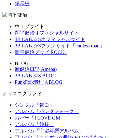
掲示板
ウェブサイト
岡平健治オフィシャルサイト
3B LAB.☆Sオフィシャルサイト
3B LAB.☆Sファンサイト「endless road」
岡平健治グッズ ROCK1
BLOG
新健治日記(Ameba)
3B LAB.☆S BLOG
PunkFolk管理人BLOG
ディスコグラフィ
シングル「告白」
アルバム「パンクフォーク」
カバー「I LOVE GM」
アルバム「純粋」
アルバム「宇留斗羅アルバム」
アルバム「ニッポンの唄〜あいのうた〜」