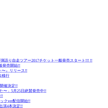
弾語り自走ツアー2017チケット一般発売スタート!!! !!
般発売開始!!
〜』リリース!!
ロ移行
に開催決定!!
〜」5月25日絶賛発売中!!
!
クver配信開始!!
オ出演4本決定!!