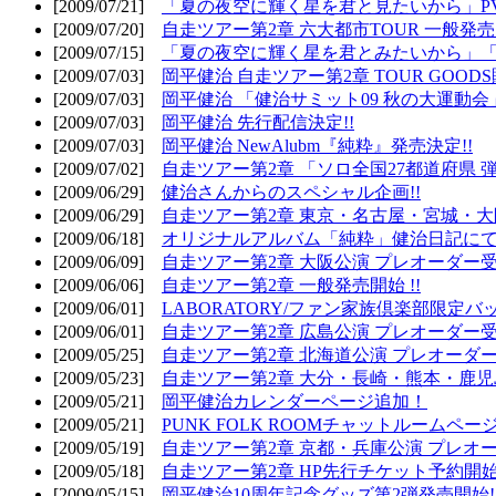
[2009/07/21]
「夏の夜空に輝く星を君と見たいから」PV
[2009/07/20]
自走ツアー第2章 六大都市TOUR 一般発売開
[2009/07/15]
「夏の夜空に輝く星を君とみたいから」「
[2009/07/03]
岡平健治 自走ツアー第2章 TOUR GOODS
[2009/07/03]
岡平健治 「健治サミット09 秋の大運動会
[2009/07/03]
岡平健治 先行配信決定!!
[2009/07/03]
岡平健治 NewAlubm『純粋』発売決定!!
[2009/07/02]
自走ツアー第2章 「ソロ全国27都道府県 弾語
[2009/06/29]
健治さんからのスペシャル企画!!
[2009/06/29]
自走ツアー第2章 東京・名古屋・宮城・大
[2009/06/18]
オリジナルアルバム「純粋」健治日記に
[2009/06/09]
自走ツアー第2章 大阪公演 プレオーダー受
[2009/06/06]
自走ツアー第2章 一般発売開始 !!
[2009/06/01]
LABORATORY/ファン家族倶楽部限定バ
[2009/06/01]
自走ツアー第2章 広島公演 プレオーダー受
[2009/05/25]
自走ツアー第2章 北海道公演 プレオーダー
[2009/05/23]
自走ツアー第2章 大分・長崎・熊本・鹿児
[2009/05/21]
岡平健治カレンダーページ追加！
[2009/05/21]
PUNK FOLK ROOMチャットルームペー
[2009/05/19]
自走ツアー第2章 京都・兵庫公演 プレオー
[2009/05/18]
自走ツアー第2章 HP先行チケット予約開始!
[2009/05/15]
岡平健治10周年記念グッズ第2弾発売開始!