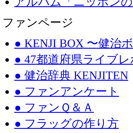
アルバム「ニッポンの
ファンページ
● KENJI BOX 〜健
● 47都道府県ライブ
● 健治辞典 KENJITEN
● ファンアンケート
● ファンＱ＆Ａ
● フラッグの作り方