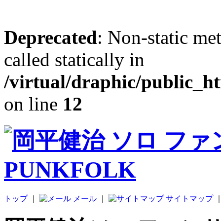
Deprecated
: Non-static me
called statically in
/virtual/draphic/public_h
on line
12
トップ
｜
メール
｜
サイトマップ