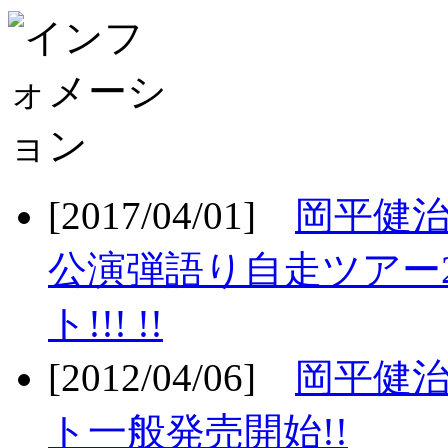
[2017/04/01]
岡平健治
公演弾語り自走ツアー2
ト!!! !!
[2012/04/06]
岡平健治
ト一般発売開始!!