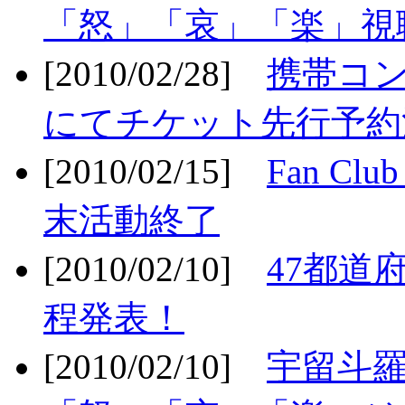
「怒」「哀」「楽」視聴
[2010/02/28]
携帯コ
にてチケット先行予約決
[2010/02/15]
Fan Cl
末活動終了
[2010/02/10]
47都道府
程発表！
[2010/02/10]
宇留斗羅