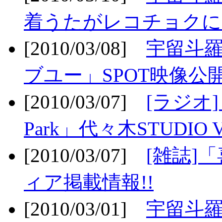
着うたがレコチョクに
[2010/03/08]
宇留斗
ブユー」SPOT映像公開
[2010/03/07]
[ラジオ] F
Park」代々木STUDIO 
[2010/03/07]
[雑誌]
ィア掲載情報!!
[2010/03/01]
宇留斗羅