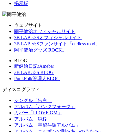
掲示板
ウェブサイト
岡平健治オフィシャルサイト
3B LAB.☆Sオフィシャルサイト
3B LAB.☆Sファンサイト「endless road」
岡平健治グッズ ROCK1
BLOG
新健治日記(Ameba)
3B LAB.☆S BLOG
PunkFolk管理人BLOG
ディスコグラフィ
シングル「告白」
アルバム「パンクフォーク」
カバー「I LOVE GM」
アルバム「純粋」
アルバム「宇留斗羅アルバム」
アルバム「ニッポンの唄〜あいのうた〜」