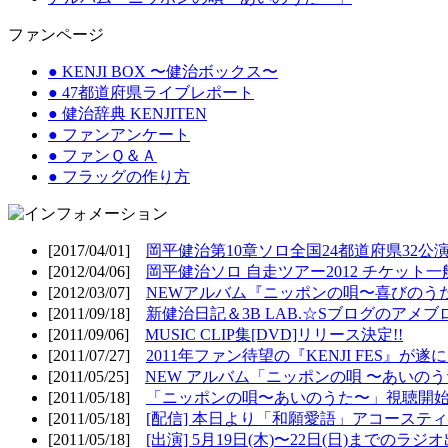
ファンページ
● KENJI BOX 〜健治ボックス〜
● 47都道府県ライブレポート
● 健治辞典 KENJITEN
● ファンアンケート
● ファンＱ＆Ａ
● フラッグの作り方
[2017/04/01]
岡平健治第10章ソロ全国24都道府県32公演
[2012/04/06]
岡平健治ソロ 自走ツアー2012 チケット一
[2012/03/07]
NEWアルバム『ニッポンの唄〜喜びのうた
[2011/09/18]
新健治日記＆3B LAB.☆Sブログのアメブ
[2011/09/06]
MUSIC CLIP集[DVD]リリース決定!!
[2011/07/27]
2011年ファン待望の『KENJI FES』が遂
[2011/05/25]
NEW アルバム「ニッポンの唄 〜あいのうた
[2011/05/18]
「ニッポンの唄〜あいのうた〜」視聴開始!
[2011/05/18]
[配信] 本日より「和願愛語」アコースティッ
[2011/05/18]
[出演] 5月19日(木)〜22日(日)までのラジ