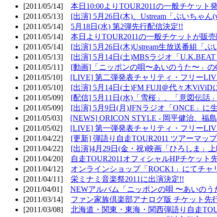
[2011/05/14]
本日10:00よりTOUR2011の一般チケッ
[2011/05/13]
[出演] 5月26日(木)、Ustream「ぶいちゃん(vi
[2011/05/14]
5月18日(水) 第2弾先行配信決定!!
[2011/05/14]
本日よりTOUR2011の一般チケットが販
[2011/05/14]
[出演] 5月26日(木)Ustream生放送番組
[2011/05/13]
[出演] 5月14日(土)MBSラジオ「U.K.BEAT
[2011/05/11]
[動画]「ニッポンの唄〜あいのうた〜」の
[2011/05/10]
[LIVE] 第二弾発表チャリティ・フリーL
[2011/05/10]
[出演] 5月14日(土)FM FUJI＠代々木ViV
[2011/05/09]
[配信] 5月11日(水)「雪桜」、「意図伝話
[2011/05/09]
[出演] 5月9日(月)JFNラジオ「ONCE」に生
[2011/05/03]
[NEWS] ORICON STYLE - 岡平健治
[2011/05/02]
[LIVE] 第一弾発表チャリティ・フリーL
[2011/04/22]
[更新] 弾語り自走TOUR2011 ツアーマッ
[2011/04/22]
[出演]4月29日(金・祝)映画「ひろしま」
[2011/04/20]
自走TOUR2011オフィシャルHPチケット
[2011/04/12]
オンラインショップ「ROCK1」にてチャ
[2011/04/11]
栄ミナミ音楽祭2011に出演決定!!
[2011/04/01]
NEWアルバム「ニッポンの唄 〜あいのう
[2011/03/14]
ファン家族倶楽部アナログ版 チケット先行
[2011/03/08]
北海道・関東・東海・関西弾語り自走TOUR