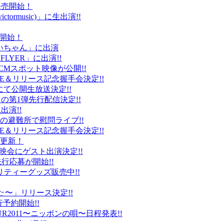
ト発売開始！
ctormusic)」に生出演!!
売開始！
「ぶいちゃん」に出演
 FLYER」に出演!!
CMスポット映像が公開!!
IVE＆リリース記念握手会決定!!
iDにて公開生放送決定!!
」の第1弾先行配信決定!!
出演!!
、福島の避難所で慰問ライブ!!
IVE＆リリース記念握手会決定!!
プ更新！
上映会にゲスト出演決定!!
先行応募が開始!!
リティーグッズ販売中!!
た〜」リリース決定!!
予約開始!!
2011〜ニッポンの唄〜日程発表!!