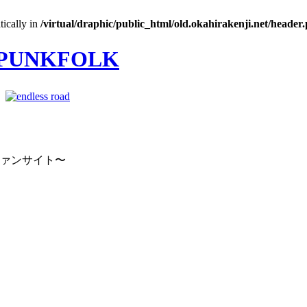
tically in
/virtual/draphic/public_html/old.okahirakenji.net/header
｜
ファンサイト〜