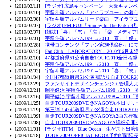
[2010/03/11]
[ラジオ] 広島キャンペーン・大阪キャンペ
[2010/03/10]
宇留斗羅アルバム「アイラブユー」の着う
[2010/03/08]
宇留斗羅アルバムリード楽曲「アイラブユー
[2010/03/07]
[ラジオ] FM-FUJI「Sunday In The Par
[2010/03/07]
[雑誌]「喜」「怒」「哀」「楽」メディア掲
[2010/03/01]
宇留斗羅アルバム1991→2010「喜」「怒
[2010/02/28]
携帯コンテンツ「ファン家族倶楽部」にて
[2010/02/15]
Fan Club「LABORATORY」2010年6月
[2010/02/10]
47都道府県51公演自走TOUR2010全日程
[2010/02/10]
宇留斗羅アルバム1991→2010「喜」「
[2010/02/02]
宇留斗羅アルバム1991→2010「喜」「
[2010/01/04]
全国47都道府県51公演 弾語り自走TOUR2
[2009/12/29]
ファンサイトデザインチェンジ＋管理人
[2009/12/21]
岡平健治 宇留斗羅アルバム1998→2010
[2009/12/16]
岡平健治 宇留斗羅アルバム1998→2010
[2009/11/25]
自走TOUR2009DVD@NAGOYA本日リリ
[2009/11/19]
第三弾！47都道府県51公演自走TOUR20
[2009/11/09]
自走TOUR2009DVD@NAGOYA2曲先行
[2009/11/08]
自走TOUR2009DVD@NAGOYA詳細公開ッ
[2009/11/01]
[ラジオ]TFM「Blue Ocean」生ゲスト出演
[2009/10/18]
TOUR 2009 OFFICIAL BOOK予約期間延長