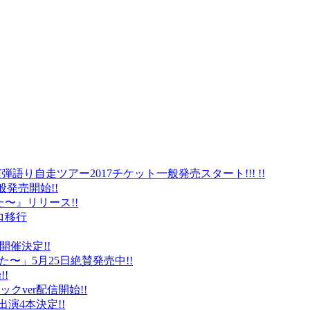
弾語り自走ツアー2017チケット一般発売スタート!!! !!
般発売開始!!
〜』リリース!!
ロ移行
に開催決定!!
〜」5月25日絶賛発売中!!
!
クver配信開始!!
オ出演4本決定!!