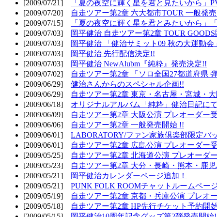
[2009/07/21]
「夏の夜空に輝く星を君と見たいから」PV
[2009/07/20]
自走ツアー第2章 六大都市TOUR 一般発売開
[2009/07/15]
「夏の夜空に輝く星を君とみたいから」「
[2009/07/03]
岡平健治 自走ツアー第2章 TOUR GOODS
[2009/07/03]
岡平健治 「健治サミット09 秋の大運動会
[2009/07/03]
岡平健治 先行配信決定!!
[2009/07/03]
岡平健治 NewAlubm『純粋』発売決定!!
[2009/07/02]
自走ツアー第2章 「ソロ全国27都道府県 弾語
[2009/06/29]
健治さんからのスペシャル企画!!
[2009/06/29]
自走ツアー第2章 東京・名古屋・宮城・大
[2009/06/18]
オリジナルアルバム「純粋」健治日記に
[2009/06/09]
自走ツアー第2章 大阪公演 プレオーダー受
[2009/06/06]
自走ツアー第2章 一般発売開始 !!
[2009/06/01]
LABORATORY/ファン家族倶楽部限定バ
[2009/06/01]
自走ツアー第2章 広島公演 プレオーダー受
[2009/05/25]
自走ツアー第2章 北海道公演 プレオーダー
[2009/05/23]
自走ツアー第2章 大分・長崎・熊本・鹿児
[2009/05/21]
岡平健治カレンダーページ追加！
[2009/05/21]
PUNK FOLK ROOMチャットルームペー
[2009/05/19]
自走ツアー第2章 京都・兵庫公演 プレオー
[2009/05/18]
自走ツアー第2章 HP先行チケット予約開始!
[2009/05/15]
岡平健治10周年記念グッズ第2弾発売開始!