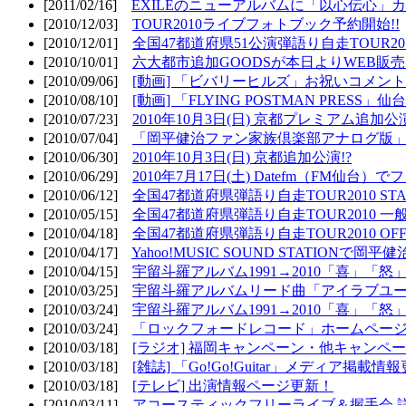
[2011/02/16]
EXILEのニューアルバムに「以心伝心」カ
[2010/12/03]
TOUR2010ライブフォトブック予約開始!!
[2010/12/01]
全国47都道府県51公演弾語り自走TOUR2010
[2010/10/01]
六大都市追加GOODSが本日よりWEB販売開
[2010/09/06]
[動画] 「ビバリーヒルズ」お祝いコメントMO
[2010/08/10]
[動画] 「FLYING POSTMAN PRESS」仙台
[2010/07/23]
2010年10月3日(日) 京都プレミアム追加公
[2010/07/04]
「岡平健治ファン家族倶楽部アナログ版」
[2010/06/30]
2010年10月3日(日) 京都追加公演!?
[2010/06/29]
2010年7月17日(土) Datefm（FM仙
[2010/06/12]
全国47都道府県弾語り自走TOUR2010 STAR
[2010/05/15]
全国47都道府県弾語り自走TOUR2010 一
[2010/04/18]
全国47都道府県弾語り自走TOUR2010 OFF
[2010/04/17]
Yahoo!MUSIC SOUND STATIONで岡
[2010/04/15]
宇留斗羅アルバム1991→2010「喜」「
[2010/03/25]
宇留斗羅アルバムリード曲「アイラブユー」のPV（
[2010/03/24]
宇留斗羅アルバム1991→2010「喜」「怒
[2010/03/24]
「ロックフォードレコード」ホームページOP
[2010/03/18]
[ラジオ] 福岡キャンペーン・他キャンペー
[2010/03/18]
[雑誌] 「Go!Go!Guitar」メディア掲載情報
[2010/03/18]
[テレビ] 出演情報ページ更新！
[2010/03/11]
アコースティックフリーライブ＆握手会 詳