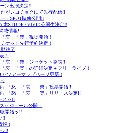
ーン出演決定!!
たがレコチョクにて先行配信!!
」SPOT映像公開!!
k」代々木STUDIO VIVID公開生決定!!
載情報!!
」「哀」「楽」視聴開始!!
チケット先行予約決定!!
末活動終了
発表！
怒」「哀」「楽」ジャケット発表!!
怒」「哀」「楽」の詳細決定＋フリーライブ!!
010 ツアーマップページ更新!!
より
「喜」「怒」「哀」「楽」投票開始!!
「喜」「怒」「哀」「楽」リリース決定!!
ースッ!!
10スケジュール公開！
視聴開始ッ!!
!!
情報!!
ッ!!