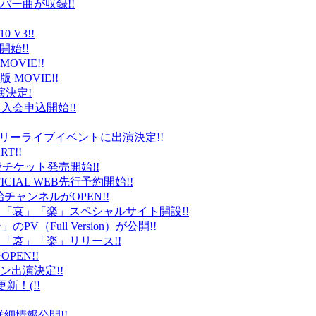
バー曲が収録!!
 V3!!
始!!
VIE!!
版 MOVIE!!
演決定!
入会申込開始!!
台）でフリーライブイベントに出演決定!!
T!!
般チケット発売開始!!
ICIAL WEB先行予約開始!!
平健治チャンネルがOPEN!!
怒」「哀」「楽」スペシャルサイト開設!!
Full Version）が公開!!
」「哀」「楽」リリース!!
EN!!
ン出演決定!!
更新！(!!
細情報公開!!