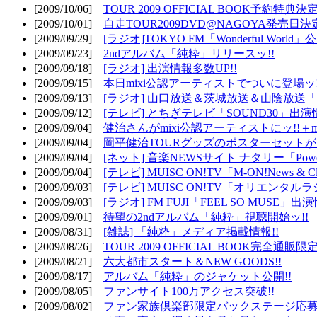
[2009/10/06]
TOUR 2009 OFFICIAL BOOK予約特典決定
[2009/10/01]
自走TOUR2009DVD@NAGOYA発売日決定
[2009/09/29]
[ラジオ]TOKYO FM「Wonderful Wor
[2009/09/23]
2ndアルバム「純粋」リリースッ!!
[2009/09/18]
[ラジオ] 出演情報多数UP!!
[2009/09/15]
本日mixi公認アーティストでついに登場ッ!
[2009/09/13]
[ラジオ] 山口放送＆茨城放送＆山陰放送「遊吟
[2009/09/12]
[テレビ] とちぎテレビ「SOUND30」出演情
[2009/09/04]
健治さんがmixi公認アーティストにッ!!＋m
[2009/09/04]
岡平健治TOURグッズのポスターセットがW
[2009/09/04]
[ネット] 音楽NEWSサイト ナタリー「Powe
[2009/09/04]
[テレビ] MUISC ON!TV「M-ON!News & 
[2009/09/03]
[テレビ] MUISC ON!TV「オリエンタ
[2009/09/03]
[ラジオ] FM FUJI「FEEL SO MUSE」出演
[2009/09/01]
待望の2ndアルバム「純粋」視聴開始ッ!!
[2009/08/31]
[雑誌] 「純粋」メディア掲載情報!!
[2009/08/26]
TOUR 2009 OFFICIAL BOOK完全通
[2009/08/21]
六大都市スタート＆NEW GOODS!!
[2009/08/17]
アルバム「純粋」のジャケット公開!!
[2009/08/05]
ファンサイト100万アクセス突破!!
[2009/08/02]
ファン家族倶楽部限定バックステージ応募開