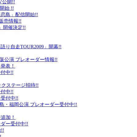
公開!!
始 !!
恋島」配信開始!!
販売情報!!
」開催決定!!
り自走TOUR2009」開幕!!
阪公演 プレオーダー情報!!
て発表！
付中!!
ックステージ招待!!
付中!!
受付中!!
島・福岡公演 プレオーダー受付中!!
ジ追加！
ダー受付中!!
!
!