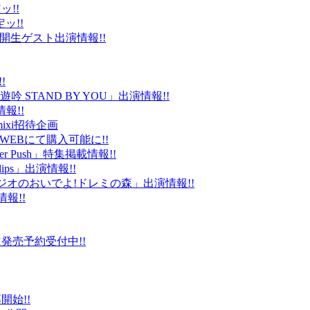
ッ!!
ッ!!
ld」公開生ゲスト出演情報!!
!
 STAND BY YOU」出演情報!!
報!!
ixi招待企画
EBにて購入可能に!!
r Push」特集掲載情報!!
Clips」出演情報!!
ルラジオのおいでよ!ドレミの森」出演情報!!
情報!!
販限定発売予約受付中!!
始!!