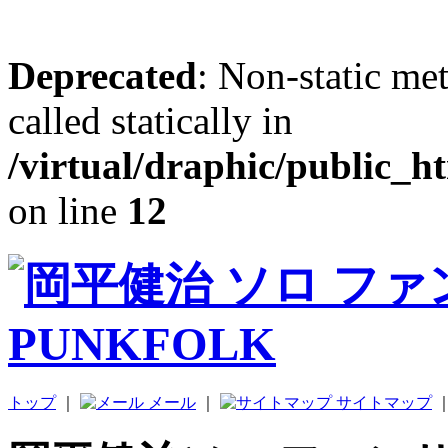
Deprecated
: Non-static me
called statically in
/virtual/draphic/public_h
on line
12
トップ
｜
メール
｜
サイトマップ