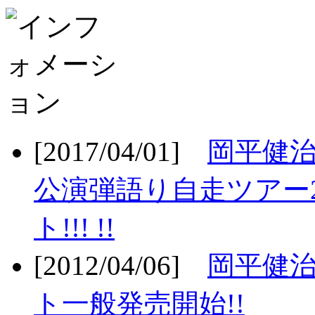
[2017/04/01]
岡平健治
公演弾語り自走ツアー2
ト!!! !!
[2012/04/06]
岡平健治
ト一般発売開始!!