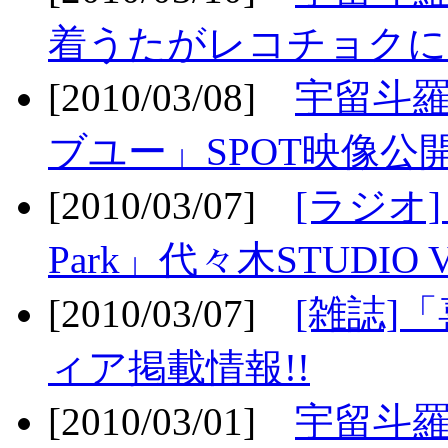
着うたがレコチョクに
[2010/03/08]
宇留斗
ブユー」SPOT映像公開
[2010/03/07]
[ラジオ] F
Park」代々木STUDIO 
[2010/03/07]
[雑誌]
ィア掲載情報!!
[2010/03/01]
宇留斗羅