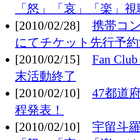
「怒」「哀」「楽」視聴
[2010/02/28]
携帯コ
にてチケット先行予約決
[2010/02/15]
Fan Cl
末活動終了
[2010/02/10]
47都道府
程発表！
[2010/02/10]
宇留斗羅