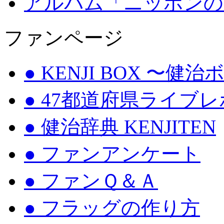
アルバム「ニッポンの
ファンページ
● KENJI BOX 〜健
● 47都道府県ライブ
● 健治辞典 KENJITEN
● ファンアンケート
● ファンＱ＆Ａ
● フラッグの作り方