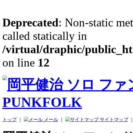
Deprecated
: Non-static me
called statically in
/virtual/draphic/public_h
on line
12
トップ
｜
メール
｜
サイトマップ