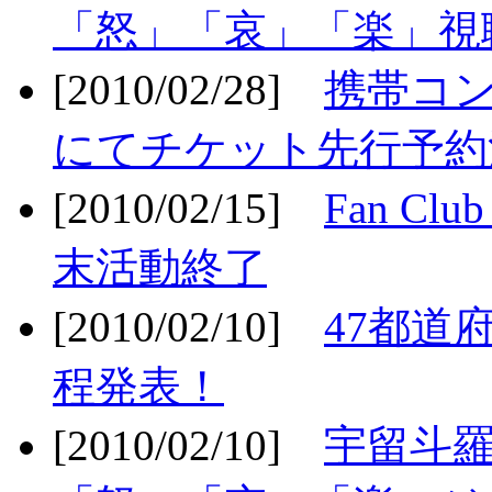
「怒」「哀」「楽」視聴
[2010/02/28]
携帯コ
にてチケット先行予約決
[2010/02/15]
Fan Cl
末活動終了
[2010/02/10]
47都道府
程発表！
[2010/02/10]
宇留斗羅