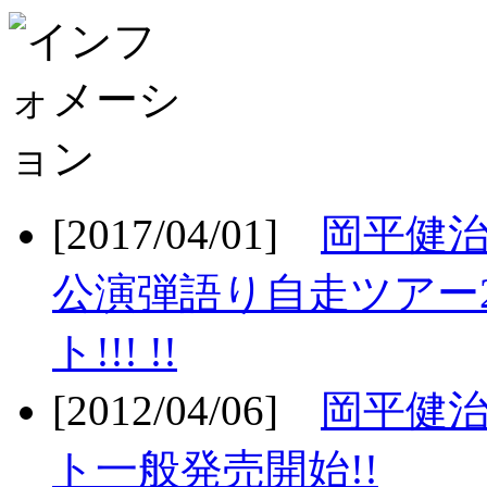
[2017/04/01]
岡平健治
公演弾語り自走ツアー2
ト!!! !!
[2012/04/06]
岡平健治
ト一般発売開始!!