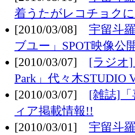
着うたがレコチョクに
[2010/03/08]
宇留斗
ブユー」SPOT映像公開
[2010/03/07]
[ラジオ] F
Park」代々木STUDIO 
[2010/03/07]
[雑誌]
ィア掲載情報!!
[2010/03/01]
宇留斗羅