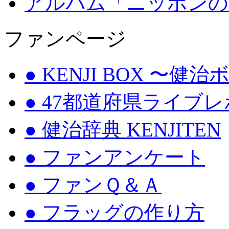
アルバム「ニッポンの
ファンページ
● KENJI BOX 〜健
● 47都道府県ライブ
● 健治辞典 KENJITEN
● ファンアンケート
● ファンＱ＆Ａ
● フラッグの作り方