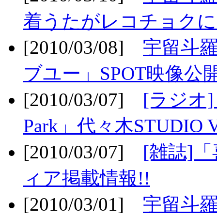
着うたがレコチョクに
[2010/03/08]
宇留斗
ブユー」SPOT映像公開
[2010/03/07]
[ラジオ] F
Park」代々木STUDIO 
[2010/03/07]
[雑誌]
ィア掲載情報!!
[2010/03/01]
宇留斗羅