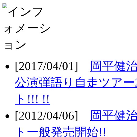
[2017/04/01]
岡平健治
公演弾語り自走ツアー2
ト!!! !!
[2012/04/06]
岡平健治
ト一般発売開始!!