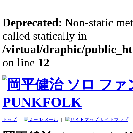
Deprecated
: Non-static me
called statically in
/virtual/draphic/public_h
on line
12
トップ
｜
メール
｜
サイトマップ