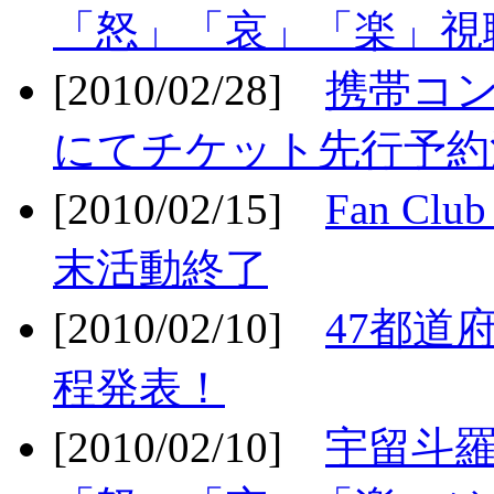
「怒」「哀」「楽」視聴
[2010/02/28]
携帯コ
にてチケット先行予約決
[2010/02/15]
Fan Cl
末活動終了
[2010/02/10]
47都道府
程発表！
[2010/02/10]
宇留斗羅