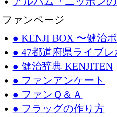
アルバム「ニッポンの
ファンページ
● KENJI BOX 〜健
● 47都道府県ライブ
● 健治辞典 KENJITEN
● ファンアンケート
● ファンＱ＆Ａ
● フラッグの作り方