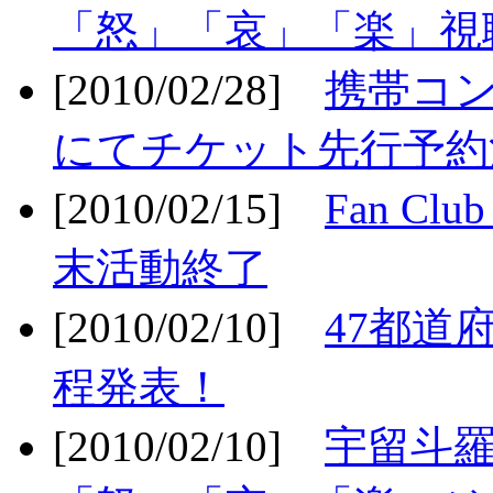
「怒」「哀」「楽」視聴
[2010/02/28]
携帯コ
にてチケット先行予約決
[2010/02/15]
Fan Cl
末活動終了
[2010/02/10]
47都道府
程発表！
[2010/02/10]
宇留斗羅