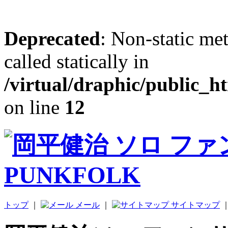
Deprecated
: Non-static me
called statically in
/virtual/draphic/public_h
on line
12
トップ
｜
メール
｜
サイトマップ