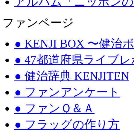
アルバム「ニッポンの
ファンページ
● KENJI BOX 〜健
● 47都道府県ライブ
● 健治辞典 KENJITEN
● ファンアンケート
● ファンＱ＆Ａ
● フラッグの作り方