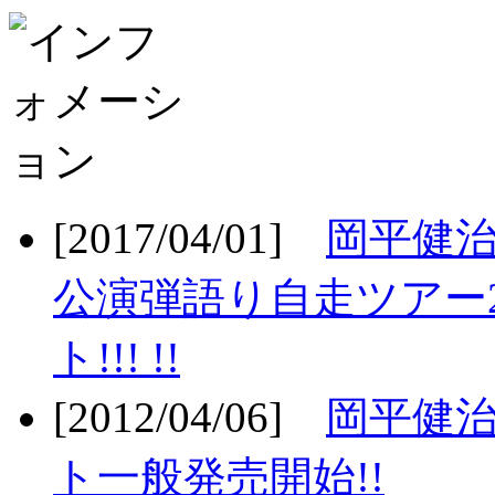
[2017/04/01]
岡平健治
公演弾語り自走ツアー2
ト!!! !!
[2012/04/06]
岡平健治
ト一般発売開始!!