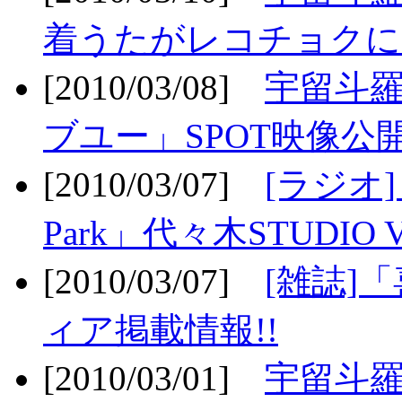
着うたがレコチョクに
[2010/03/08]
宇留斗
ブユー」SPOT映像公開
[2010/03/07]
[ラジオ] F
Park」代々木STUDIO 
[2010/03/07]
[雑誌]
ィア掲載情報!!
[2010/03/01]
宇留斗羅