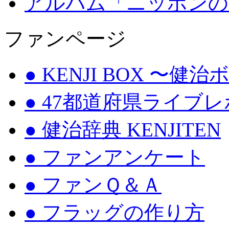
アルバム「ニッポンの
ファンページ
● KENJI BOX 〜健
● 47都道府県ライブ
● 健治辞典 KENJITEN
● ファンアンケート
● ファンＱ＆Ａ
● フラッグの作り方