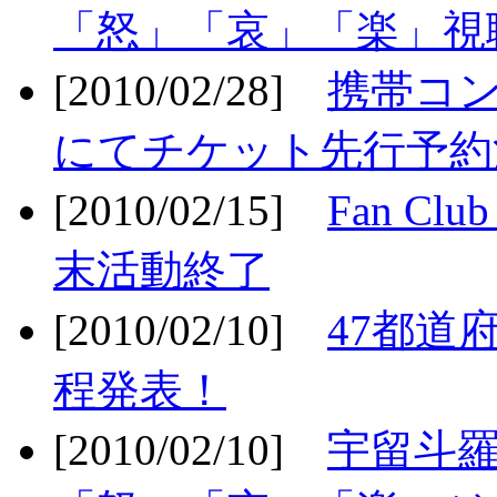
「怒」「哀」「楽」視聴
[2010/02/28]
携帯コ
にてチケット先行予約決
[2010/02/15]
Fan Cl
末活動終了
[2010/02/10]
47都道府
程発表！
[2010/02/10]
宇留斗羅