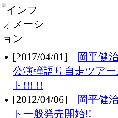
[2017/04/01]
岡平健治
公演弾語り自走ツアー2
ト!!! !!
[2012/04/06]
岡平健治
ト一般発売開始!!