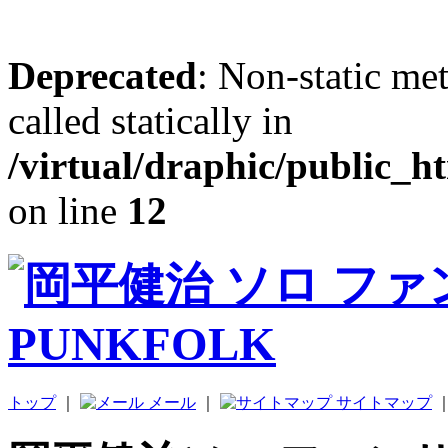
Deprecated
: Non-static me
called statically in
/virtual/draphic/public_h
on line
12
トップ
｜
メール
｜
サイトマップ