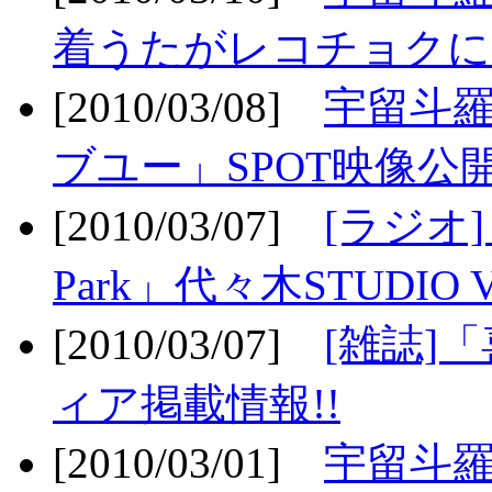
着うたがレコチョクに
[2010/03/08]
宇留斗
ブユー」SPOT映像公開
[2010/03/07]
[ラジオ] F
Park」代々木STUDIO 
[2010/03/07]
[雑誌]
ィア掲載情報!!
[2010/03/01]
宇留斗羅