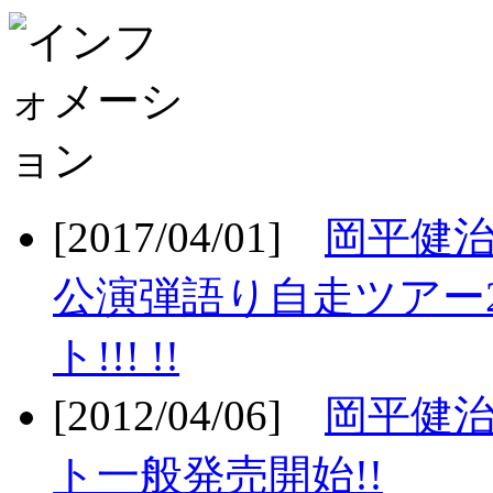
[2017/04/01]
岡平健治
公演弾語り自走ツアー2
ト!!! !!
[2012/04/06]
岡平健治
ト一般発売開始!!