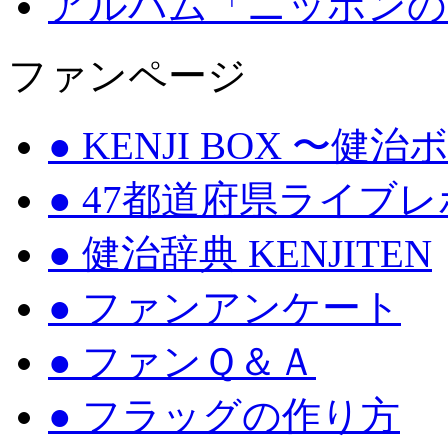
アルバム「ニッポンの
ファンページ
● KENJI BOX 〜健
● 47都道府県ライブ
● 健治辞典 KENJITEN
● ファンアンケート
● ファンＱ＆Ａ
● フラッグの作り方