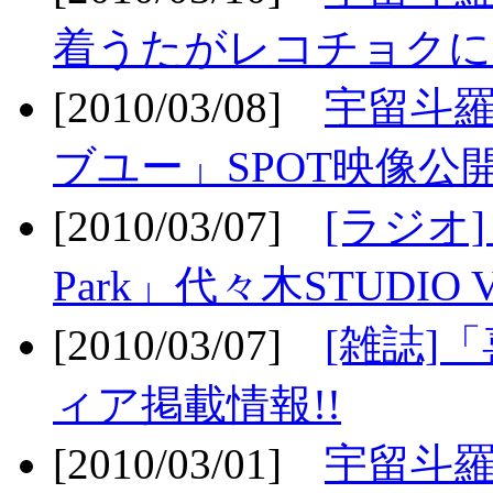
着うたがレコチョクに
[2010/03/08]
宇留斗
ブユー」SPOT映像公開
[2010/03/07]
[ラジオ] F
Park」代々木STUDIO 
[2010/03/07]
[雑誌]
ィア掲載情報!!
[2010/03/01]
宇留斗羅