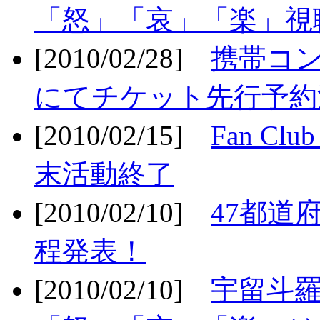
「怒」「哀」「楽」視聴
[2010/02/28]
携帯コ
にてチケット先行予約決
[2010/02/15]
Fan Cl
末活動終了
[2010/02/10]
47都道府
程発表！
[2010/02/10]
宇留斗羅