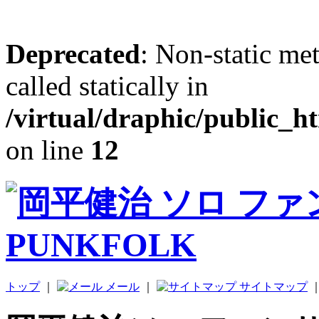
Deprecated
: Non-static me
called statically in
/virtual/draphic/public_h
on line
12
トップ
｜
メール
｜
サイトマップ