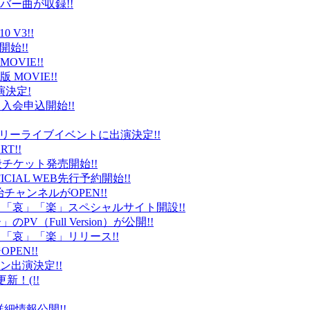
バー曲が収録!!
 V3!!
始!!
VIE!!
版 MOVIE!!
演決定!
入会申込開始!!
台）でフリーライブイベントに出演決定!!
T!!
般チケット発売開始!!
ICIAL WEB先行予約開始!!
平健治チャンネルがOPEN!!
怒」「哀」「楽」スペシャルサイト開設!!
Full Version）が公開!!
」「哀」「楽」リリース!!
EN!!
ン出演決定!!
更新！(!!
細情報公開!!