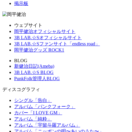
掲示板
ウェブサイト
岡平健治オフィシャルサイト
3B LAB.☆Sオフィシャルサイト
3B LAB.☆Sファンサイト「endless road」
岡平健治グッズ ROCK1
BLOG
新健治日記(Ameba)
3B LAB.☆S BLOG
PunkFolk管理人BLOG
ディスコグラフィ
シングル「告白」
アルバム「パンクフォーク」
カバー「I LOVE GM」
アルバム「純粋」
アルバム「宇留斗羅アルバム」
アルバム「ニッポンの唄〜あいのうた〜」