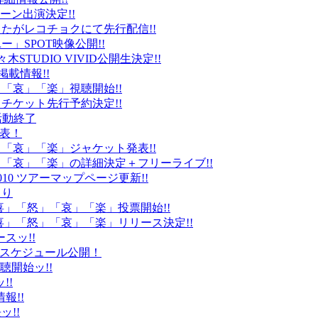
ーン出演決定!!
たがレコチョクにて先行配信!!
」SPOT映像公開!!
k」代々木STUDIO VIVID公開生決定!!
載情報!!
」「哀」「楽」視聴開始!!
チケット先行予約決定!!
末活動終了
発表！
怒」「哀」「楽」ジャケット発表!!
怒」「哀」「楽」の詳細決定＋フリーライブ!!
010 ツアーマップページ更新!!
より
「喜」「怒」「哀」「楽」投票開始!!
「喜」「怒」「哀」「楽」リリース決定!!
ースッ!!
10スケジュール公開！
視聴開始ッ!!
!!
情報!!
ッ!!