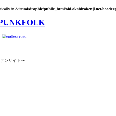
tically in
/virtual/draphic/public_html/old.okahirakenji.net/header
｜
ファンサイト〜