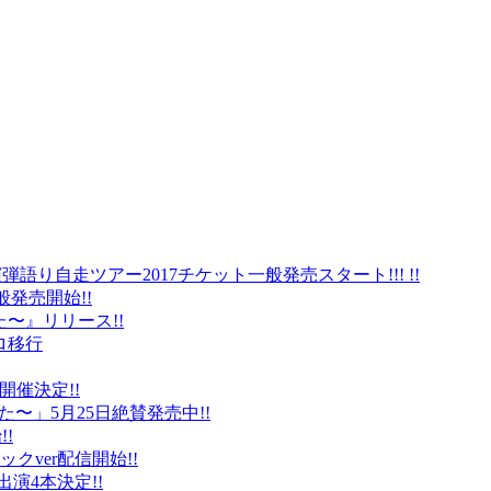
弾語り自走ツアー2017チケット一般発売スタート!!! !!
般発売開始!!
〜』リリース!!
ロ移行
に開催決定!!
〜」5月25日絶賛発売中!!
!
クver配信開始!!
オ出演4本決定!!