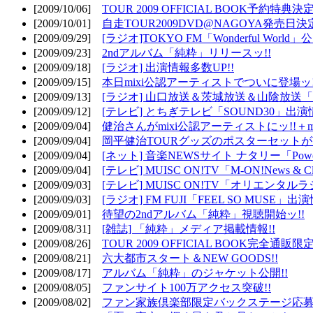
[2009/10/06]
TOUR 2009 OFFICIAL BOOK予約特典決定
[2009/10/01]
自走TOUR2009DVD@NAGOYA発売日決定
[2009/09/29]
[ラジオ]TOKYO FM「Wonderful Wor
[2009/09/23]
2ndアルバム「純粋」リリースッ!!
[2009/09/18]
[ラジオ] 出演情報多数UP!!
[2009/09/15]
本日mixi公認アーティストでついに登場ッ!
[2009/09/13]
[ラジオ] 山口放送＆茨城放送＆山陰放送「遊吟
[2009/09/12]
[テレビ] とちぎテレビ「SOUND30」出演情
[2009/09/04]
健治さんがmixi公認アーティストにッ!!＋m
[2009/09/04]
岡平健治TOURグッズのポスターセットがW
[2009/09/04]
[ネット] 音楽NEWSサイト ナタリー「Powe
[2009/09/04]
[テレビ] MUISC ON!TV「M-ON!News & 
[2009/09/03]
[テレビ] MUISC ON!TV「オリエンタ
[2009/09/03]
[ラジオ] FM FUJI「FEEL SO MUSE」出演
[2009/09/01]
待望の2ndアルバム「純粋」視聴開始ッ!!
[2009/08/31]
[雑誌] 「純粋」メディア掲載情報!!
[2009/08/26]
TOUR 2009 OFFICIAL BOOK完全通
[2009/08/21]
六大都市スタート＆NEW GOODS!!
[2009/08/17]
アルバム「純粋」のジャケット公開!!
[2009/08/05]
ファンサイト100万アクセス突破!!
[2009/08/02]
ファン家族倶楽部限定バックステージ応募開