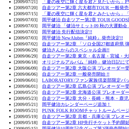
[2009/07/21]
「夏の夜空に輝く星を君と見たいから」PV
[2009/07/20]
自走ツアー第2章 六大都市TOUR 一般発売開
[2009/07/15]
「夏の夜空に輝く星を君とみたいから」「
[2009/07/03]
岡平健治 自走ツアー第2章 TOUR GOODS
[2009/07/03]
岡平健治 「健治サミット09 秋の大運動会
[2009/07/03]
岡平健治 先行配信決定!!
[2009/07/03]
岡平健治 NewAlubm『純粋』発売決定!!
[2009/07/02]
自走ツアー第2章 「ソロ全国27都道府県 弾語
[2009/06/29]
健治さんからのスペシャル企画!!
[2009/06/29]
自走ツアー第2章 東京・名古屋・宮城・大
[2009/06/18]
オリジナルアルバム「純粋」健治日記に
[2009/06/09]
自走ツアー第2章 大阪公演 プレオーダー受
[2009/06/06]
自走ツアー第2章 一般発売開始 !!
[2009/06/01]
LABORATORY/ファン家族倶楽部限定バ
[2009/06/01]
自走ツアー第2章 広島公演 プレオーダー受
[2009/05/25]
自走ツアー第2章 北海道公演 プレオーダー
[2009/05/23]
自走ツアー第2章 大分・長崎・熊本・鹿児
[2009/05/21]
岡平健治カレンダーページ追加！
[2009/05/21]
PUNK FOLK ROOMチャットルームペー
[2009/05/19]
自走ツアー第2章 京都・兵庫公演 プレオー
[2009/05/18]
自走ツアー第2章 HP先行チケット予約開始!
[2009/05/15]
岡平健治10周年記念グッズ第2弾発売開始!