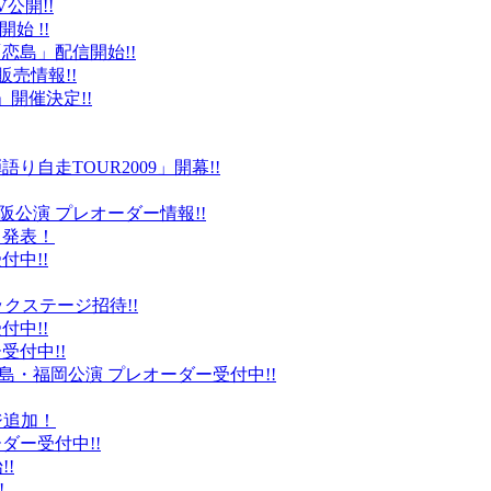
公開!!
始 !!
恋島」配信開始!!
販売情報!!
」開催決定!!
り自走TOUR2009」開幕!!
阪公演 プレオーダー情報!!
て発表！
付中!!
ックステージ招待!!
付中!!
受付中!!
島・福岡公演 プレオーダー受付中!!
ジ追加！
ダー受付中!!
!
!