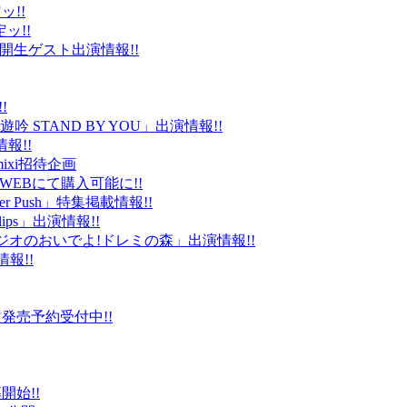
ッ!!
ッ!!
ld」公開生ゲスト出演情報!!
!
 STAND BY YOU」出演情報!!
報!!
ixi招待企画
EBにて購入可能に!!
r Push」特集掲載情報!!
Clips」出演情報!!
ルラジオのおいでよ!ドレミの森」出演情報!!
情報!!
販限定発売予約受付中!!
始!!