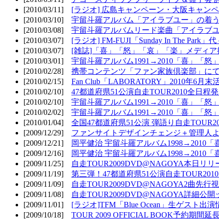
[2010/03/11]
[ラジオ] 広島キャンペーン・大阪キャンペ
[2010/03/10]
宇留斗羅アルバム「アイラブユー」の着う
[2010/03/08]
宇留斗羅アルバムリード楽曲「アイラブユー
[2010/03/07]
[ラジオ] FM-FUJI「Sunday In The Par
[2010/03/07]
[雑誌]「喜」「怒」「哀」「楽」メディア掲
[2010/03/01]
宇留斗羅アルバム1991→2010「喜」「怒
[2010/02/28]
携帯コンテンツ「ファン家族倶楽部」にて
[2010/02/15]
Fan Club「LABORATORY」2010年6月
[2010/02/10]
47都道府県51公演自走TOUR2010全日程
[2010/02/10]
宇留斗羅アルバム1991→2010「喜」「
[2010/02/02]
宇留斗羅アルバム1991→2010「喜」「
[2010/01/04]
全国47都道府県51公演 弾語り自走TOUR2
[2009/12/29]
ファンサイトデザインチェンジ＋管理人
[2009/12/21]
岡平健治 宇留斗羅アルバム1998→2010
[2009/12/16]
岡平健治 宇留斗羅アルバム1998→2010
[2009/11/25]
自走TOUR2009DVD@NAGOYA本日リリ
[2009/11/19]
第三弾！47都道府県51公演自走TOUR20
[2009/11/09]
自走TOUR2009DVD@NAGOYA2曲先行
[2009/11/08]
自走TOUR2009DVD@NAGOYA詳細公開ッ
[2009/11/01]
[ラジオ]TFM「Blue Ocean」生ゲスト出演
[2009/10/18]
TOUR 2009 OFFICIAL BOOK予約期間延長