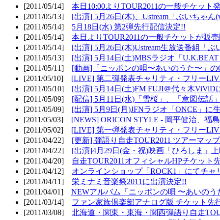
[2011/05/14]
本日10:00よりTOUR2011の一般チケッ
[2011/05/13]
[出演] 5月26日(木)、Ustream「ぶいちゃん(vi
[2011/05/14]
5月18日(水) 第2弾先行配信決定!!
[2011/05/14]
本日よりTOUR2011の一般チケットが販
[2011/05/14]
[出演] 5月26日(木)Ustream生放送番組
[2011/05/13]
[出演] 5月14日(土)MBSラジオ「U.K.BEAT
[2011/05/11]
[動画]「ニッポンの唄〜あいのうた〜」の
[2011/05/10]
[LIVE] 第二弾発表チャリティ・フリーL
[2011/05/10]
[出演] 5月14日(土)FM FUJI＠代々木ViV
[2011/05/09]
[配信] 5月11日(水)「雪桜」、「意図伝話
[2011/05/09]
[出演] 5月9日(月)JFNラジオ「ONCE」に生
[2011/05/03]
[NEWS] ORICON STYLE - 岡平健治
[2011/05/02]
[LIVE] 第一弾発表チャリティ・フリーL
[2011/04/22]
[更新] 弾語り自走TOUR2011 ツアーマッ
[2011/04/22]
[出演]4月29日(金・祝)映画「ひろしま」
[2011/04/20]
自走TOUR2011オフィシャルHPチケット
[2011/04/12]
オンラインショップ「ROCK1」にてチャ
[2011/04/11]
栄ミナミ音楽祭2011に出演決定!!
[2011/04/01]
NEWアルバム「ニッポンの唄 〜あいのう
[2011/03/14]
ファン家族倶楽部アナログ版 チケット先行
[2011/03/08]
北海道・関東・東海・関西弾語り自走TOUR