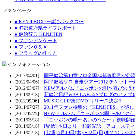
ファンページ
● KENJI BOX 〜健治ボックス〜
● 47都道府県ライブレポート
● 健治辞典 KENJITEN
● ファンアンケート
● ファンＱ＆Ａ
● フラッグの作り方
[2017/04/01]
岡平健治第10章ソロ全国24都道府県32公演
[2012/04/06]
岡平健治ソロ 自走ツアー2012 チケット一
[2012/03/07]
NEWアルバム『ニッポンの唄〜喜びのうた
[2011/09/18]
新健治日記＆3B LAB.☆Sブログのアメブ
[2011/09/06]
MUSIC CLIP集[DVD]リリース決定!!
[2011/07/27]
2011年ファン待望の『KENJI FES』が遂
[2011/05/25]
NEW アルバム「ニッポンの唄 〜あいのうた
[2011/05/18]
「ニッポンの唄〜あいのうた〜」視聴開始!
[2011/05/18]
[配信] 本日より「和願愛語」アコースティッ
[2011/05/18]
[出演] 5月19日(木)〜22日(日)までのラジ