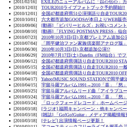
[2011/02/16]
EXILEのニューアルバムに「以心伝心」カ
[2010/12/03]
TOUR2010ライブフォトブック予約開始!!
[2010/12/01]
全国47都道府県51公演弾語り自走TOUR2010
[2010/10/01]
六大都市追加GOODSが本日よりWEB販売開
[2010/09/06]
[動画] 「ビバリーヒルズ」お祝いコメントMO
[2010/08/10]
[動画] 「FLYING POSTMAN PRESS」仙台
[2010/07/23]
2010年10月3日(日) 京都プレミアム追加公
[2010/07/04]
「岡平健治ファン家族倶楽部アナログ版」
[2010/06/30]
2010年10月3日(日) 京都追加公演!?
[2010/06/29]
2010年7月17日(土) Datefm（FM仙
[2010/06/12]
全国47都道府県弾語り自走TOUR2010 STAR
[2010/05/15]
全国47都道府県弾語り自走TOUR2010 一
[2010/04/18]
全国47都道府県弾語り自走TOUR2010 OFF
[2010/04/17]
Yahoo!MUSIC SOUND STATIONで岡
[2010/04/15]
宇留斗羅アルバム1991→2010「喜」「
[2010/03/25]
宇留斗羅アルバムリード曲「アイラブユー」のPV（
[2010/03/24]
宇留斗羅アルバム1991→2010「喜」「怒
[2010/03/24]
「ロックフォードレコード」ホームページOP
[2010/03/18]
[ラジオ] 福岡キャンペーン・他キャンペー
[2010/03/18]
[雑誌] 「Go!Go!Guitar」メディア掲載情報
[2010/03/18]
[テレビ] 出演情報ページ更新！
[2010/03/11]
アコースティックフリーライブ＆握手会 詳