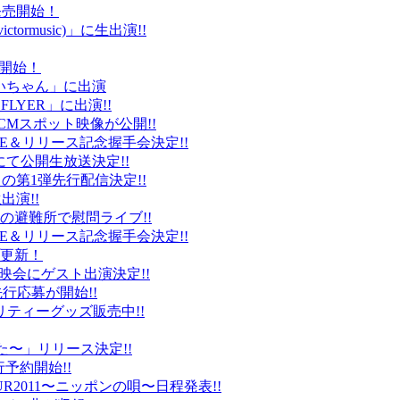
ト発売開始！
ctormusic)」に生出演!!
売開始！
「ぶいちゃん」に出演
 FLYER」に出演!!
CMスポット映像が公開!!
IVE＆リリース記念握手会決定!!
iDにて公開生放送決定!!
」の第1弾先行配信決定!!
出演!!
、福島の避難所で慰問ライブ!!
IVE＆リリース記念握手会決定!!
プ更新！
上映会にゲスト出演決定!!
先行応募が開始!!
リティーグッズ販売中!!
た〜」リリース決定!!
予約開始!!
2011〜ニッポンの唄〜日程発表!!