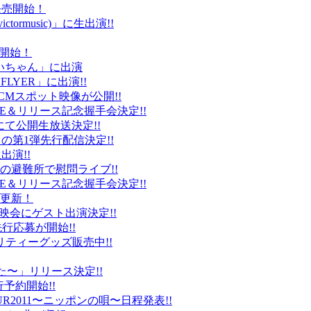
ト発売開始！
ctormusic)」に生出演!!
売開始！
「ぶいちゃん」に出演
 FLYER」に出演!!
CMスポット映像が公開!!
IVE＆リリース記念握手会決定!!
iDにて公開生放送決定!!
」の第1弾先行配信決定!!
出演!!
、福島の避難所で慰問ライブ!!
IVE＆リリース記念握手会決定!!
プ更新！
上映会にゲスト出演決定!!
先行応募が開始!!
リティーグッズ販売中!!
た〜」リリース決定!!
予約開始!!
2011〜ニッポンの唄〜日程発表!!