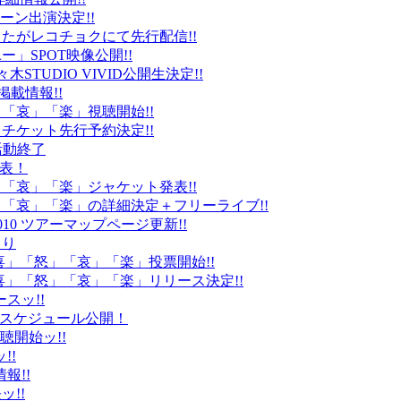
ーン出演決定!!
たがレコチョクにて先行配信!!
」SPOT映像公開!!
k」代々木STUDIO VIVID公開生決定!!
載情報!!
」「哀」「楽」視聴開始!!
チケット先行予約決定!!
末活動終了
発表！
怒」「哀」「楽」ジャケット発表!!
怒」「哀」「楽」の詳細決定＋フリーライブ!!
010 ツアーマップページ更新!!
より
「喜」「怒」「哀」「楽」投票開始!!
「喜」「怒」「哀」「楽」リリース決定!!
ースッ!!
10スケジュール公開！
視聴開始ッ!!
!!
情報!!
ッ!!