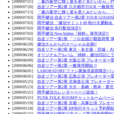
[2009/07/21]
「夏の夜空に輝く星を君と見たいから」PV
[2009/07/20]
自走ツアー第2章 六大都市TOUR 一般発売開
[2009/07/15]
「夏の夜空に輝く星を君とみたいから」「
[2009/07/03]
岡平健治 自走ツアー第2章 TOUR GOODS
[2009/07/03]
岡平健治 「健治サミット09 秋の大運動会
[2009/07/03]
岡平健治 先行配信決定!!
[2009/07/03]
岡平健治 NewAlubm『純粋』発売決定!!
[2009/07/02]
自走ツアー第2章 「ソロ全国27都道府県 弾語
[2009/06/29]
健治さんからのスペシャル企画!!
[2009/06/29]
自走ツアー第2章 東京・名古屋・宮城・大
[2009/06/18]
オリジナルアルバム「純粋」健治日記に
[2009/06/09]
自走ツアー第2章 大阪公演 プレオーダー受
[2009/06/06]
自走ツアー第2章 一般発売開始 !!
[2009/06/01]
LABORATORY/ファン家族倶楽部限定バ
[2009/06/01]
自走ツアー第2章 広島公演 プレオーダー受
[2009/05/25]
自走ツアー第2章 北海道公演 プレオーダー
[2009/05/23]
自走ツアー第2章 大分・長崎・熊本・鹿児
[2009/05/21]
岡平健治カレンダーページ追加！
[2009/05/21]
PUNK FOLK ROOMチャットルームペー
[2009/05/19]
自走ツアー第2章 京都・兵庫公演 プレオー
[2009/05/18]
自走ツアー第2章 HP先行チケット予約開始!
[2009/05/15]
岡平健治10周年記念グッズ第2弾発売開始!