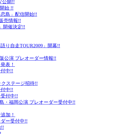
公開!!
始 !!
恋島」配信開始!!
販売情報!!
」開催決定!!
り自走TOUR2009」開幕!!
阪公演 プレオーダー情報!!
て発表！
付中!!
ックステージ招待!!
付中!!
受付中!!
島・福岡公演 プレオーダー受付中!!
ジ追加！
ダー受付中!!
!
!