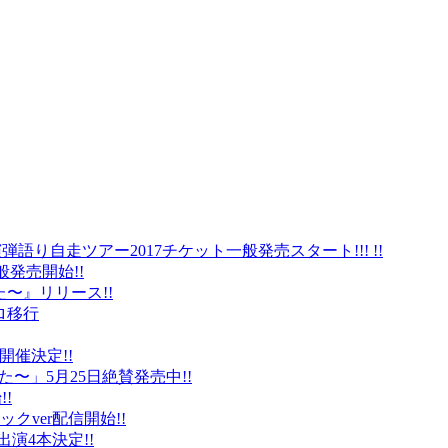
弾語り自走ツアー2017チケット一般発売スタート!!! !!
般発売開始!!
〜』リリース!!
ロ移行
に開催決定!!
〜」5月25日絶賛発売中!!
!
クver配信開始!!
オ出演4本決定!!