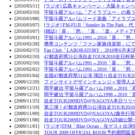
[2010/03/11]
[ラジオ] 広島キャンペーン・大阪キャンペ
[2010/03/10]
宇留斗羅アルバム「アイラブユー」の着う
[2010/03/08]
宇留斗羅アルバムリード楽曲「アイラブユー
[2010/03/07]
[ラジオ] FM-FUJI「Sunday In The Par
[2010/03/07]
[雑誌]「喜」「怒」「哀」「楽」メディア掲
[2010/03/01]
宇留斗羅アルバム1991→2010「喜」「怒
[2010/02/28]
携帯コンテンツ「ファン家族倶楽部」にて
[2010/02/15]
Fan Club「LABORATORY」2010年6月
[2010/02/10]
47都道府県51公演自走TOUR2010全日程
[2010/02/10]
宇留斗羅アルバム1991→2010「喜」「
[2010/02/02]
宇留斗羅アルバム1991→2010「喜」「
[2010/01/04]
全国47都道府県51公演 弾語り自走TOUR2
[2009/12/29]
ファンサイトデザインチェンジ＋管理人
[2009/12/21]
岡平健治 宇留斗羅アルバム1998→2010
[2009/12/16]
岡平健治 宇留斗羅アルバム1998→2010
[2009/11/25]
自走TOUR2009DVD@NAGOYA本日リリ
[2009/11/19]
第三弾！47都道府県51公演自走TOUR20
[2009/11/09]
自走TOUR2009DVD@NAGOYA2曲先行
[2009/11/08]
自走TOUR2009DVD@NAGOYA詳細公開ッ
[2009/11/01]
[ラジオ]TFM「Blue Ocean」生ゲスト出演
[2009/10/18]
TOUR 2009 OFFICIAL BOOK予約期間延長