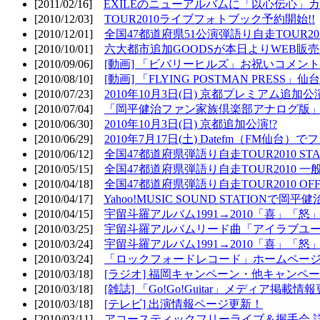
[2011/02/16]
EXILEのニューアルバムに「以心伝心」カ
[2010/12/03]
TOUR2010ライブフォトブック予約開始!!
[2010/12/01]
全国47都道府県51公演弾語り自走TOUR2010
[2010/10/01]
六大都市追加GOODSが本日よりWEB販売開
[2010/09/06]
[動画] 「ビバリーヒルズ」お祝いコメントMO
[2010/08/10]
[動画] 「FLYING POSTMAN PRESS」仙台
[2010/07/23]
2010年10月3日(日) 京都プレミアム追加公
[2010/07/04]
「岡平健治ファン家族倶楽部アナログ版」
[2010/06/30]
2010年10月3日(日) 京都追加公演!?
[2010/06/29]
2010年7月17日(土) Datefm（FM仙
[2010/06/12]
全国47都道府県弾語り自走TOUR2010 STAR
[2010/05/15]
全国47都道府県弾語り自走TOUR2010 一
[2010/04/18]
全国47都道府県弾語り自走TOUR2010 OFF
[2010/04/17]
Yahoo!MUSIC SOUND STATIONで岡
[2010/04/15]
宇留斗羅アルバム1991→2010「喜」「
[2010/03/25]
宇留斗羅アルバムリード曲「アイラブユー」のPV（
[2010/03/24]
宇留斗羅アルバム1991→2010「喜」「怒
[2010/03/24]
「ロックフォードレコード」ホームページOP
[2010/03/18]
[ラジオ] 福岡キャンペーン・他キャンペー
[2010/03/18]
[雑誌] 「Go!Go!Guitar」メディア掲載情報
[2010/03/18]
[テレビ] 出演情報ページ更新！
[2010/03/11]
アコースティックフリーライブ＆握手会 詳