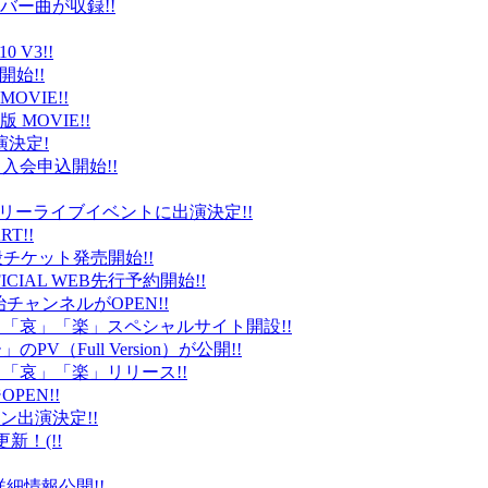
バー曲が収録!!
 V3!!
始!!
VIE!!
版 MOVIE!!
演決定!
入会申込開始!!
台）でフリーライブイベントに出演決定!!
T!!
般チケット発売開始!!
ICIAL WEB先行予約開始!!
平健治チャンネルがOPEN!!
怒」「哀」「楽」スペシャルサイト開設!!
Full Version）が公開!!
」「哀」「楽」リリース!!
EN!!
ン出演決定!!
更新！(!!
細情報公開!!