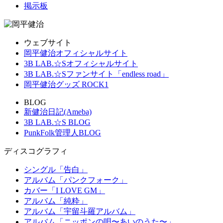
掲示板
ウェブサイト
岡平健治オフィシャルサイト
3B LAB.☆Sオフィシャルサイト
3B LAB.☆Sファンサイト「endless road」
岡平健治グッズ ROCK1
BLOG
新健治日記(Ameba)
3B LAB.☆S BLOG
PunkFolk管理人BLOG
ディスコグラフィ
シングル「告白」
アルバム「パンクフォーク」
カバー「I LOVE GM」
アルバム「純粋」
アルバム「宇留斗羅アルバム」
アルバム「ニッポンの唄〜あいのうた〜」