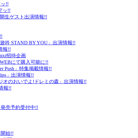
ッ!!
ッ!!
ld」公開生ゲスト出演情報!!
!
 STAND BY YOU」出演情報!!
報!!
ixi招待企画
EBにて購入可能に!!
r Push」特集掲載情報!!
Clips」出演情報!!
ルラジオのおいでよ!ドレミの森」出演情報!!
情報!!
販限定発売予約受付中!!
始!!