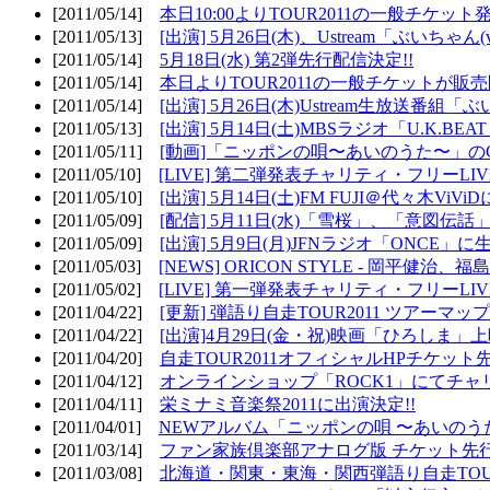
[2011/05/14]
本日10:00よりTOUR2011の一般チケッ
[2011/05/13]
[出演] 5月26日(木)、Ustream「ぶいちゃん(vi
[2011/05/14]
5月18日(水) 第2弾先行配信決定!!
[2011/05/14]
本日よりTOUR2011の一般チケットが販
[2011/05/14]
[出演] 5月26日(木)Ustream生放送番組
[2011/05/13]
[出演] 5月14日(土)MBSラジオ「U.K.BEAT
[2011/05/11]
[動画]「ニッポンの唄〜あいのうた〜」の
[2011/05/10]
[LIVE] 第二弾発表チャリティ・フリーL
[2011/05/10]
[出演] 5月14日(土)FM FUJI＠代々木ViV
[2011/05/09]
[配信] 5月11日(水)「雪桜」、「意図伝話
[2011/05/09]
[出演] 5月9日(月)JFNラジオ「ONCE」に生
[2011/05/03]
[NEWS] ORICON STYLE - 岡平健治
[2011/05/02]
[LIVE] 第一弾発表チャリティ・フリーL
[2011/04/22]
[更新] 弾語り自走TOUR2011 ツアーマッ
[2011/04/22]
[出演]4月29日(金・祝)映画「ひろしま」
[2011/04/20]
自走TOUR2011オフィシャルHPチケット
[2011/04/12]
オンラインショップ「ROCK1」にてチャ
[2011/04/11]
栄ミナミ音楽祭2011に出演決定!!
[2011/04/01]
NEWアルバム「ニッポンの唄 〜あいのう
[2011/03/14]
ファン家族倶楽部アナログ版 チケット先行
[2011/03/08]
北海道・関東・東海・関西弾語り自走TOUR