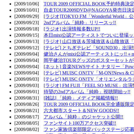
[2009/10/06]
TOUR 2009 OFFICIAL BOOK予約特典決定
[2009/10/01]
自走TOUR2009DVD@NAGOYA発売日決定
[2009/09/29]
[ラジオ]TOKYO FM「Wonderful Wor
[2009/09/23]
2ndアルバム「純粋」リリースッ!!
[2009/09/18]
[ラジオ] 出演情報多数UP!!
[2009/09/15]
本日mixi公認アーティストでついに登場ッ!
[2009/09/13]
[ラジオ] 山口放送＆茨城放送＆山陰放送「遊吟
[2009/09/12]
[テレビ] とちぎテレビ「SOUND30」出演情
[2009/09/04]
健治さんがmixi公認アーティストにッ!!＋m
[2009/09/04]
岡平健治TOURグッズのポスターセットがW
[2009/09/04]
[ネット] 音楽NEWSサイト ナタリー「Powe
[2009/09/04]
[テレビ] MUISC ON!TV「M-ON!News & 
[2009/09/03]
[テレビ] MUISC ON!TV「オリエンタ
[2009/09/03]
[ラジオ] FM FUJI「FEEL SO MUSE」出演
[2009/09/01]
待望の2ndアルバム「純粋」視聴開始ッ!!
[2009/08/31]
[雑誌] 「純粋」メディア掲載情報!!
[2009/08/26]
TOUR 2009 OFFICIAL BOOK完全通
[2009/08/21]
六大都市スタート＆NEW GOODS!!
[2009/08/17]
アルバム「純粋」のジャケット公開!!
[2009/08/05]
ファンサイト100万アクセス突破!!
[2009/08/02]
ファン家族倶楽部限定バックステージ応募開