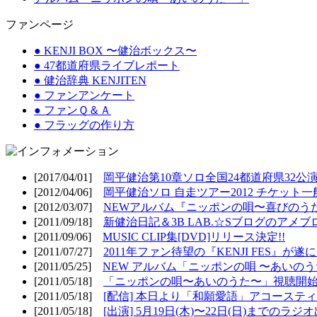
ファンページ
● KENJI BOX 〜健治ボックス〜
● 47都道府県ライブレポート
● 健治辞典 KENJITEN
● ファンアンケート
● ファンＱ＆Ａ
● フラッグの作り方
[2017/04/01]
岡平健治第10章ソロ全国24都道府県32公演
[2012/04/06]
岡平健治ソロ 自走ツアー2012 チケット一
[2012/03/07]
NEWアルバム『ニッポンの唄〜喜びのうた
[2011/09/18]
新健治日記＆3B LAB.☆Sブログのアメブ
[2011/09/06]
MUSIC CLIP集[DVD]リリース決定!!
[2011/07/27]
2011年ファン待望の『KENJI FES』が遂
[2011/05/25]
NEW アルバム「ニッポンの唄 〜あいのうた
[2011/05/18]
「ニッポンの唄〜あいのうた〜」視聴開始!
[2011/05/18]
[配信] 本日より「和願愛語」アコースティッ
[2011/05/18]
[出演] 5月19日(木)〜22日(日)までのラジ