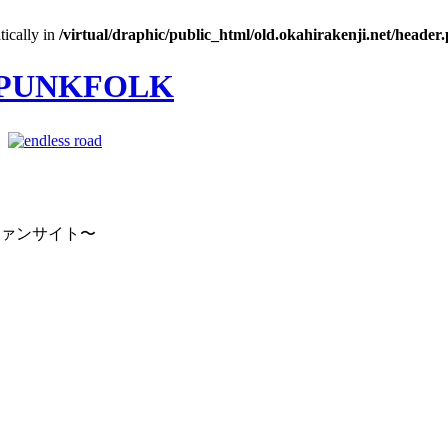
tically in
/virtual/draphic/public_html/old.okahirakenji.net/header
｜
ファンサイト〜