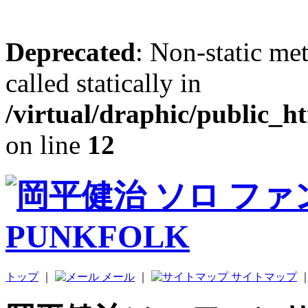
Deprecated
: Non-static me
called statically in
/virtual/draphic/public_h
on line
12
トップ
｜
メール
｜
サイトマップ