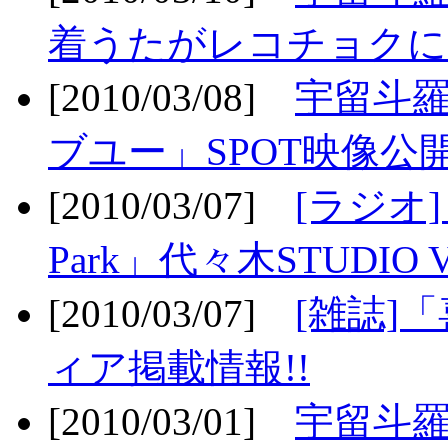
着うたがレコチョクに
[2010/03/08]
宇留斗
ブユー」SPOT映像公開
[2010/03/07]
[ラジオ] F
Park」代々木STUDIO 
[2010/03/07]
[雑誌]
ィア掲載情報!!
[2010/03/01]
宇留斗羅