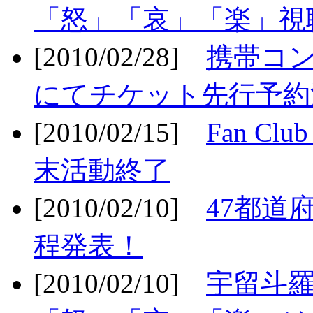
「怒」「哀」「楽」視聴
[2010/02/28]
携帯コ
にてチケット先行予約決
[2010/02/15]
Fan Cl
末活動終了
[2010/02/10]
47都道府
程発表！
[2010/02/10]
宇留斗羅