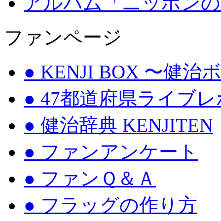
アルバム「ニッポンの
ファンページ
● KENJI BOX 〜健
● 47都道府県ライブ
● 健治辞典 KENJITEN
● ファンアンケート
● ファンＱ＆Ａ
● フラッグの作り方