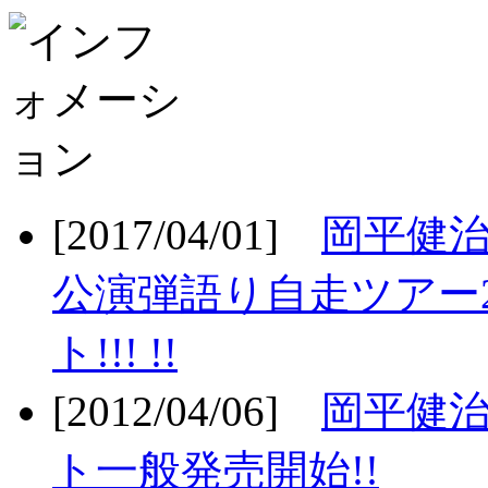
[2017/04/01]
岡平健治
公演弾語り自走ツアー2
ト!!! !!
[2012/04/06]
岡平健治
ト一般発売開始!!