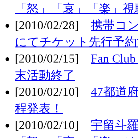
「怒」「哀」「楽」視聴
[2010/02/28]
携帯コ
にてチケット先行予約決
[2010/02/15]
Fan Cl
末活動終了
[2010/02/10]
47都道府
程発表！
[2010/02/10]
宇留斗羅