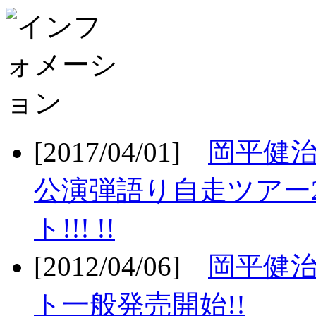
[2017/04/01]
岡平健治
公演弾語り自走ツアー2
ト!!! !!
[2012/04/06]
岡平健治
ト一般発売開始!!