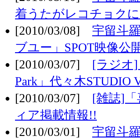
着うたがレコチョクに
[2010/03/08]
宇留斗
ブユー」SPOT映像公開
[2010/03/07]
[ラジオ] F
Park」代々木STUDIO 
[2010/03/07]
[雑誌]
ィア掲載情報!!
[2010/03/01]
宇留斗羅