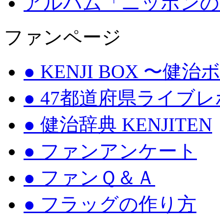
アルバム「ニッポンの
ファンページ
● KENJI BOX 〜健
● 47都道府県ライブ
● 健治辞典 KENJITEN
● ファンアンケート
● ファンＱ＆Ａ
● フラッグの作り方