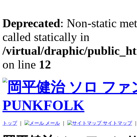
Deprecated
: Non-static me
called statically in
/virtual/draphic/public_h
on line
12
トップ
｜
メール
｜
サイトマップ