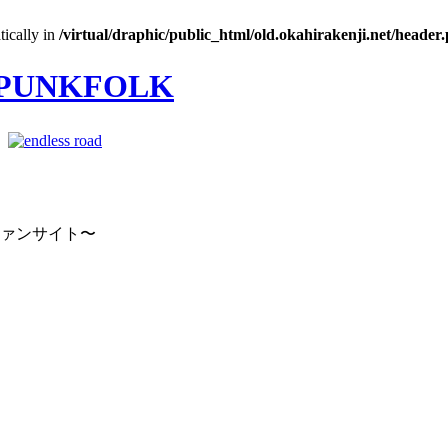
tically in
/virtual/draphic/public_html/old.okahirakenji.net/header
｜
ファンサイト〜