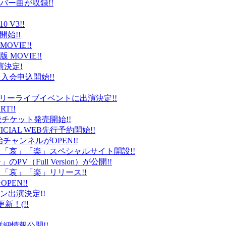
バー曲が収録!!
 V3!!
始!!
VIE!!
版 MOVIE!!
演決定!
入会申込開始!!
台）でフリーライブイベントに出演決定!!
T!!
般チケット発売開始!!
ICIAL WEB先行予約開始!!
平健治チャンネルがOPEN!!
怒」「哀」「楽」スペシャルサイト開設!!
Full Version）が公開!!
」「哀」「楽」リリース!!
EN!!
ン出演決定!!
更新！(!!
細情報公開!!