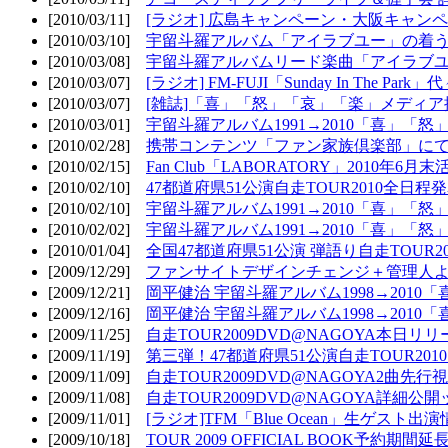
[2010/03/11]
[ラジオ] 広島キャンペーン・大阪キャンペ
[2010/03/10]
宇留斗羅アルバム「アイラブユー」の着う
[2010/03/08]
宇留斗羅アルバムリード楽曲「アイラブユー
[2010/03/07]
[ラジオ] FM-FUJI「Sunday In The Par
[2010/03/07]
[雑誌]「喜」「怒」「哀」「楽」メディア掲
[2010/03/01]
宇留斗羅アルバム1991→2010「喜」「怒
[2010/02/28]
携帯コンテンツ「ファン家族倶楽部」にて
[2010/02/15]
Fan Club「LABORATORY」2010年6月
[2010/02/10]
47都道府県51公演自走TOUR2010全日程
[2010/02/10]
宇留斗羅アルバム1991→2010「喜」「
[2010/02/02]
宇留斗羅アルバム1991→2010「喜」「
[2010/01/04]
全国47都道府県51公演 弾語り自走TOUR2
[2009/12/29]
ファンサイトデザインチェンジ＋管理人
[2009/12/21]
岡平健治 宇留斗羅アルバム1998→2010
[2009/12/16]
岡平健治 宇留斗羅アルバム1998→2010
[2009/11/25]
自走TOUR2009DVD@NAGOYA本日リリ
[2009/11/19]
第三弾！47都道府県51公演自走TOUR20
[2009/11/09]
自走TOUR2009DVD@NAGOYA2曲先行
[2009/11/08]
自走TOUR2009DVD@NAGOYA詳細公開ッ
[2009/11/01]
[ラジオ]TFM「Blue Ocean」生ゲスト出演
[2009/10/18]
TOUR 2009 OFFICIAL BOOK予約期間延長