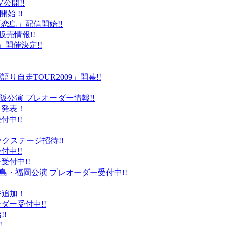
公開!!
始 !!
恋島」配信開始!!
販売情報!!
」開催決定!!
り自走TOUR2009」開幕!!
阪公演 プレオーダー情報!!
て発表！
付中!!
ックステージ招待!!
付中!!
受付中!!
島・福岡公演 プレオーダー受付中!!
ジ追加！
ダー受付中!!
!
!