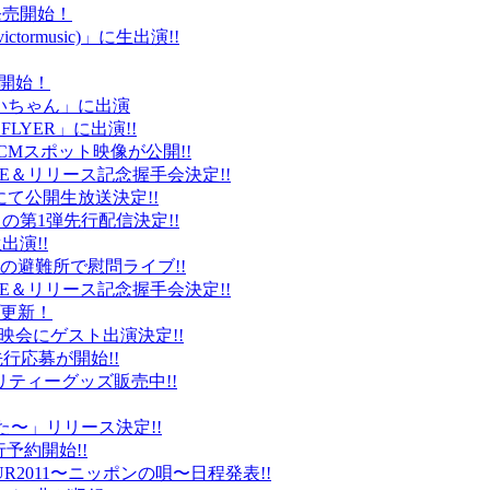
ト発売開始！
ctormusic)」に生出演!!
売開始！
「ぶいちゃん」に出演
 FLYER」に出演!!
CMスポット映像が公開!!
IVE＆リリース記念握手会決定!!
iDにて公開生放送決定!!
」の第1弾先行配信決定!!
出演!!
、福島の避難所で慰問ライブ!!
IVE＆リリース記念握手会決定!!
プ更新！
上映会にゲスト出演決定!!
先行応募が開始!!
リティーグッズ販売中!!
た〜」リリース決定!!
予約開始!!
2011〜ニッポンの唄〜日程発表!!