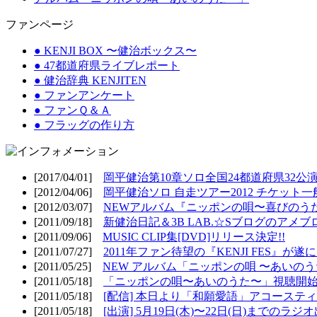
ファンページ
● KENJI BOX 〜健治ボックス〜
● 47都道府県ライブレポート
● 健治辞典 KENJITEN
● ファンアンケート
● ファンＱ＆Ａ
● フラッグの作り方
[2017/04/01]
岡平健治第10章ソロ全国24都道府県32公演
[2012/04/06]
岡平健治ソロ 自走ツアー2012 チケット一
[2012/03/07]
NEWアルバム『ニッポンの唄〜喜びのうた
[2011/09/18]
新健治日記＆3B LAB.☆Sブログのアメブ
[2011/09/06]
MUSIC CLIP集[DVD]リリース決定!!
[2011/07/27]
2011年ファン待望の『KENJI FES』が遂
[2011/05/25]
NEW アルバム「ニッポンの唄 〜あいのうた
[2011/05/18]
「ニッポンの唄〜あいのうた〜」視聴開始!
[2011/05/18]
[配信] 本日より「和願愛語」アコースティッ
[2011/05/18]
[出演] 5月19日(木)〜22日(日)までのラジ