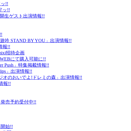
ッ!!
ッ!!
ld」公開生ゲスト出演情報!!
!
 STAND BY YOU」出演情報!!
報!!
ixi招待企画
EBにて購入可能に!!
r Push」特集掲載情報!!
Clips」出演情報!!
ルラジオのおいでよ!ドレミの森」出演情報!!
情報!!
販限定発売予約受付中!!
始!!