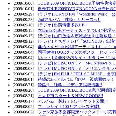
[2009/10/06]
TOUR 2009 OFFICIAL BOOK予約特典決定
[2009/10/01]
自走TOUR2009DVD@NAGOYA発売日決定
[2009/09/29]
[ラジオ]TOKYO FM「Wonderful Wor
[2009/09/23]
2ndアルバム「純粋」リリースッ!!
[2009/09/18]
[ラジオ] 出演情報多数UP!!
[2009/09/15]
本日mixi公認アーティストでついに登場ッ!
[2009/09/13]
[ラジオ] 山口放送＆茨城放送＆山陰放送「遊吟
[2009/09/12]
[テレビ] とちぎテレビ「SOUND30」出演情
[2009/09/04]
健治さんがmixi公認アーティストにッ!!＋m
[2009/09/04]
岡平健治TOURグッズのポスターセットがW
[2009/09/04]
[ネット] 音楽NEWSサイト ナタリー「Powe
[2009/09/04]
[テレビ] MUISC ON!TV「M-ON!News & 
[2009/09/03]
[テレビ] MUISC ON!TV「オリエンタ
[2009/09/03]
[ラジオ] FM FUJI「FEEL SO MUSE」出演
[2009/09/01]
待望の2ndアルバム「純粋」視聴開始ッ!!
[2009/08/31]
[雑誌] 「純粋」メディア掲載情報!!
[2009/08/26]
TOUR 2009 OFFICIAL BOOK完全通
[2009/08/21]
六大都市スタート＆NEW GOODS!!
[2009/08/17]
アルバム「純粋」のジャケット公開!!
[2009/08/05]
ファンサイト100万アクセス突破!!
[2009/08/02]
ファン家族倶楽部限定バックステージ応募開