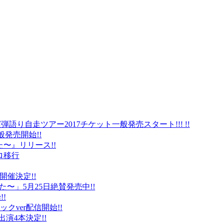
弾語り自走ツアー2017チケット一般発売スタート!!! !!
般発売開始!!
〜』リリース!!
ロ移行
に開催決定!!
〜」5月25日絶賛発売中!!
!
クver配信開始!!
オ出演4本決定!!