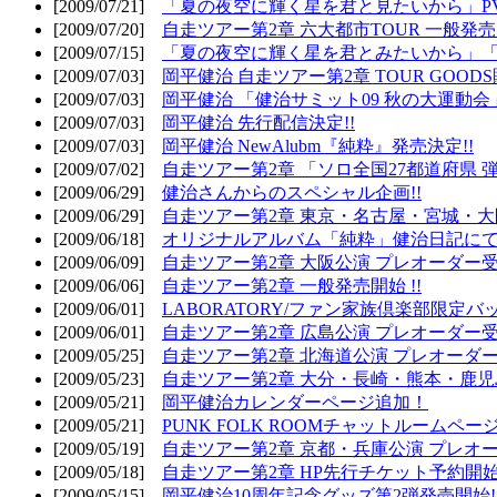
[2009/07/21]
「夏の夜空に輝く星を君と見たいから」PV
[2009/07/20]
自走ツアー第2章 六大都市TOUR 一般発売開
[2009/07/15]
「夏の夜空に輝く星を君とみたいから」「
[2009/07/03]
岡平健治 自走ツアー第2章 TOUR GOODS
[2009/07/03]
岡平健治 「健治サミット09 秋の大運動会
[2009/07/03]
岡平健治 先行配信決定!!
[2009/07/03]
岡平健治 NewAlubm『純粋』発売決定!!
[2009/07/02]
自走ツアー第2章 「ソロ全国27都道府県 弾語
[2009/06/29]
健治さんからのスペシャル企画!!
[2009/06/29]
自走ツアー第2章 東京・名古屋・宮城・大
[2009/06/18]
オリジナルアルバム「純粋」健治日記に
[2009/06/09]
自走ツアー第2章 大阪公演 プレオーダー受
[2009/06/06]
自走ツアー第2章 一般発売開始 !!
[2009/06/01]
LABORATORY/ファン家族倶楽部限定バ
[2009/06/01]
自走ツアー第2章 広島公演 プレオーダー受
[2009/05/25]
自走ツアー第2章 北海道公演 プレオーダー
[2009/05/23]
自走ツアー第2章 大分・長崎・熊本・鹿児
[2009/05/21]
岡平健治カレンダーページ追加！
[2009/05/21]
PUNK FOLK ROOMチャットルームペー
[2009/05/19]
自走ツアー第2章 京都・兵庫公演 プレオー
[2009/05/18]
自走ツアー第2章 HP先行チケット予約開始!
[2009/05/15]
岡平健治10周年記念グッズ第2弾発売開始!