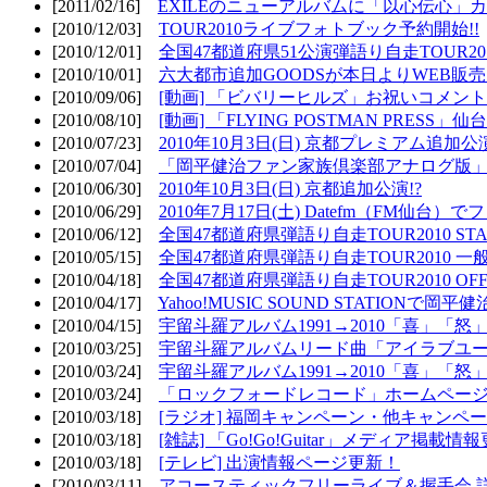
[2011/02/16]
EXILEのニューアルバムに「以心伝心」カ
[2010/12/03]
TOUR2010ライブフォトブック予約開始!!
[2010/12/01]
全国47都道府県51公演弾語り自走TOUR2010
[2010/10/01]
六大都市追加GOODSが本日よりWEB販売開
[2010/09/06]
[動画] 「ビバリーヒルズ」お祝いコメントMO
[2010/08/10]
[動画] 「FLYING POSTMAN PRESS」仙台
[2010/07/23]
2010年10月3日(日) 京都プレミアム追加公
[2010/07/04]
「岡平健治ファン家族倶楽部アナログ版」
[2010/06/30]
2010年10月3日(日) 京都追加公演!?
[2010/06/29]
2010年7月17日(土) Datefm（FM仙
[2010/06/12]
全国47都道府県弾語り自走TOUR2010 STAR
[2010/05/15]
全国47都道府県弾語り自走TOUR2010 一
[2010/04/18]
全国47都道府県弾語り自走TOUR2010 OFF
[2010/04/17]
Yahoo!MUSIC SOUND STATIONで岡
[2010/04/15]
宇留斗羅アルバム1991→2010「喜」「
[2010/03/25]
宇留斗羅アルバムリード曲「アイラブユー」のPV（
[2010/03/24]
宇留斗羅アルバム1991→2010「喜」「怒
[2010/03/24]
「ロックフォードレコード」ホームページOP
[2010/03/18]
[ラジオ] 福岡キャンペーン・他キャンペー
[2010/03/18]
[雑誌] 「Go!Go!Guitar」メディア掲載情報
[2010/03/18]
[テレビ] 出演情報ページ更新！
[2010/03/11]
アコースティックフリーライブ＆握手会 詳