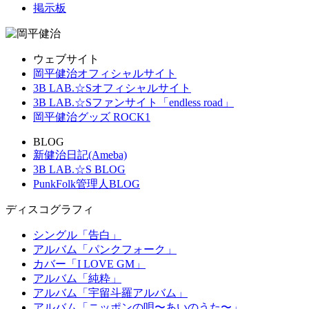
掲示板
ウェブサイト
岡平健治オフィシャルサイト
3B LAB.☆Sオフィシャルサイト
3B LAB.☆Sファンサイト「endless road」
岡平健治グッズ ROCK1
BLOG
新健治日記(Ameba)
3B LAB.☆S BLOG
PunkFolk管理人BLOG
ディスコグラフィ
シングル「告白」
アルバム「パンクフォーク」
カバー「I LOVE GM」
アルバム「純粋」
アルバム「宇留斗羅アルバム」
アルバム「ニッポンの唄〜あいのうた〜」