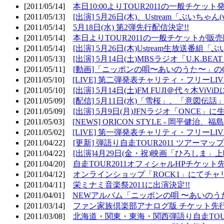
[2011/05/14]
本日10:00よりTOUR2011の一般チケッ
[2011/05/13]
[出演] 5月26日(木)、Ustream「ぶいちゃん(vi
[2011/05/14]
5月18日(水) 第2弾先行配信決定!!
[2011/05/14]
本日よりTOUR2011の一般チケットが販
[2011/05/14]
[出演] 5月26日(木)Ustream生放送番組
[2011/05/13]
[出演] 5月14日(土)MBSラジオ「U.K.BEAT
[2011/05/11]
[動画]「ニッポンの唄〜あいのうた〜」の
[2011/05/10]
[LIVE] 第二弾発表チャリティ・フリーL
[2011/05/10]
[出演] 5月14日(土)FM FUJI＠代々木ViV
[2011/05/09]
[配信] 5月11日(水)「雪桜」、「意図伝話
[2011/05/09]
[出演] 5月9日(月)JFNラジオ「ONCE」に生
[2011/05/03]
[NEWS] ORICON STYLE - 岡平健治
[2011/05/02]
[LIVE] 第一弾発表チャリティ・フリーL
[2011/04/22]
[更新] 弾語り自走TOUR2011 ツアーマッ
[2011/04/22]
[出演]4月29日(金・祝)映画「ひろしま」
[2011/04/20]
自走TOUR2011オフィシャルHPチケット
[2011/04/12]
オンラインショップ「ROCK1」にてチャ
[2011/04/11]
栄ミナミ音楽祭2011に出演決定!!
[2011/04/01]
NEWアルバム「ニッポンの唄 〜あいのう
[2011/03/14]
ファン家族倶楽部アナログ版 チケット先行
[2011/03/08]
北海道・関東・東海・関西弾語り自走TOUR