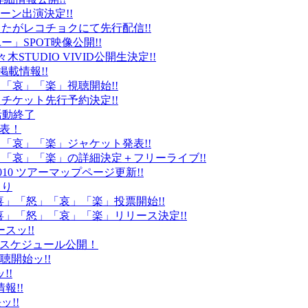
ーン出演決定!!
たがレコチョクにて先行配信!!
」SPOT映像公開!!
k」代々木STUDIO VIVID公開生決定!!
載情報!!
」「哀」「楽」視聴開始!!
チケット先行予約決定!!
末活動終了
発表！
怒」「哀」「楽」ジャケット発表!!
怒」「哀」「楽」の詳細決定＋フリーライブ!!
010 ツアーマップページ更新!!
より
「喜」「怒」「哀」「楽」投票開始!!
「喜」「怒」「哀」「楽」リリース決定!!
ースッ!!
10スケジュール公開！
視聴開始ッ!!
!!
情報!!
ッ!!