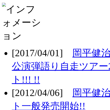
[2017/04/01]
岡平健治
公演弾語り自走ツアー2
ト!!! !!
[2012/04/06]
岡平健治
ト一般発売開始!!