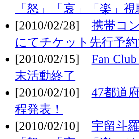
「怒」「哀」「楽」視聴
[2010/02/28]
携帯コ
にてチケット先行予約決
[2010/02/15]
Fan Cl
末活動終了
[2010/02/10]
47都道府
程発表！
[2010/02/10]
宇留斗羅