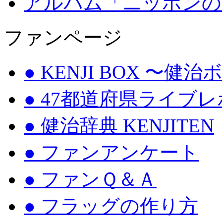
アルバム「ニッポンの
ファンページ
● KENJI BOX 〜健
● 47都道府県ライブ
● 健治辞典 KENJITEN
● ファンアンケート
● ファンＱ＆Ａ
● フラッグの作り方