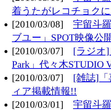
着うたがレコチョクに
[2010/03/08]
宇留斗
ブユー」SPOT映像公開
[2010/03/07]
[ラジオ] F
Park」代々木STUDIO 
[2010/03/07]
[雑誌]
ィア掲載情報!!
[2010/03/01]
宇留斗羅