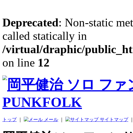
Deprecated
: Non-static me
called statically in
/virtual/draphic/public_h
on line
12
トップ
｜
メール
｜
サイトマップ