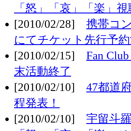
「怒」「哀」「楽」視聴
[2010/02/28]
携帯コ
にてチケット先行予約決
[2010/02/15]
Fan Cl
末活動終了
[2010/02/10]
47都道府
程発表！
[2010/02/10]
宇留斗羅