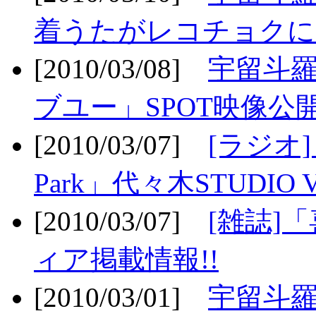
着うたがレコチョクに
[2010/03/08]
宇留斗
ブユー」SPOT映像公開
[2010/03/07]
[ラジオ] F
Park」代々木STUDIO 
[2010/03/07]
[雑誌]
ィア掲載情報!!
[2010/03/01]
宇留斗羅