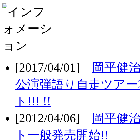
[2017/04/01]
岡平健治
公演弾語り自走ツアー2
ト!!! !!
[2012/04/06]
岡平健治
ト一般発売開始!!