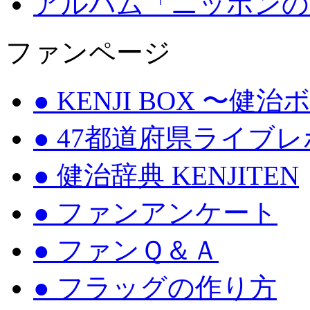
アルバム「ニッポンの
ファンページ
● KENJI BOX 〜健
● 47都道府県ライブ
● 健治辞典 KENJITEN
● ファンアンケート
● ファンＱ＆Ａ
● フラッグの作り方