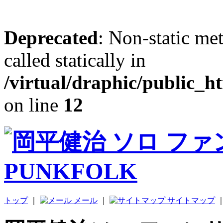
Deprecated
: Non-static me
called statically in
/virtual/draphic/public_h
on line
12
トップ
｜
メール
｜
サイトマップ