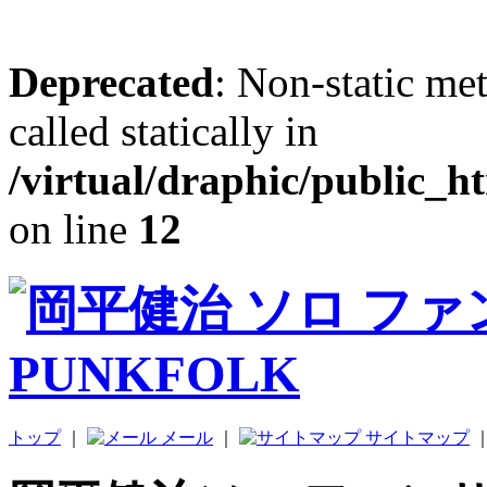
Deprecated
: Non-static me
called statically in
/virtual/draphic/public_h
on line
12
トップ
｜
メール
｜
サイトマップ