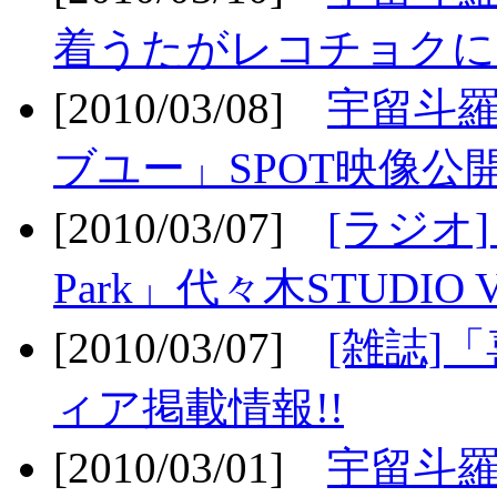
着うたがレコチョクに
[2010/03/08]
宇留斗
ブユー」SPOT映像公開
[2010/03/07]
[ラジオ] F
Park」代々木STUDIO 
[2010/03/07]
[雑誌]
ィア掲載情報!!
[2010/03/01]
宇留斗羅