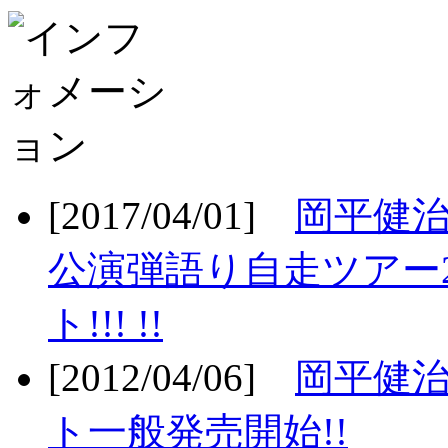
[2017/04/01]
岡平健治
公演弾語り自走ツアー2
ト!!! !!
[2012/04/06]
岡平健治
ト一般発売開始!!