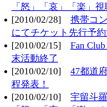
「怒」「哀」「楽」視聴
[2010/02/28]
携帯コ
にてチケット先行予約決
[2010/02/15]
Fan Cl
末活動終了
[2010/02/10]
47都道府
程発表！
[2010/02/10]
宇留斗羅