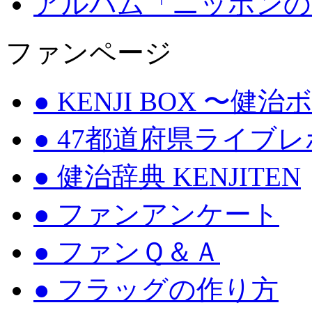
アルバム「ニッポンの
ファンページ
● KENJI BOX 〜健
● 47都道府県ライブ
● 健治辞典 KENJITEN
● ファンアンケート
● ファンＱ＆Ａ
● フラッグの作り方