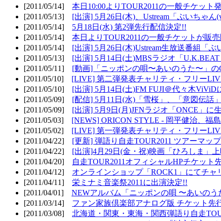
[2011/05/14]
本日10:00よりTOUR2011の一般チケッ
[2011/05/13]
[出演] 5月26日(木)、Ustream「ぶいちゃん(vi
[2011/05/14]
5月18日(水) 第2弾先行配信決定!!
[2011/05/14]
本日よりTOUR2011の一般チケットが販
[2011/05/14]
[出演] 5月26日(木)Ustream生放送番組
[2011/05/13]
[出演] 5月14日(土)MBSラジオ「U.K.BEAT
[2011/05/11]
[動画]「ニッポンの唄〜あいのうた〜」の
[2011/05/10]
[LIVE] 第二弾発表チャリティ・フリーL
[2011/05/10]
[出演] 5月14日(土)FM FUJI＠代々木ViV
[2011/05/09]
[配信] 5月11日(水)「雪桜」、「意図伝話
[2011/05/09]
[出演] 5月9日(月)JFNラジオ「ONCE」に生
[2011/05/03]
[NEWS] ORICON STYLE - 岡平健治
[2011/05/02]
[LIVE] 第一弾発表チャリティ・フリーL
[2011/04/22]
[更新] 弾語り自走TOUR2011 ツアーマッ
[2011/04/22]
[出演]4月29日(金・祝)映画「ひろしま」
[2011/04/20]
自走TOUR2011オフィシャルHPチケット
[2011/04/12]
オンラインショップ「ROCK1」にてチャ
[2011/04/11]
栄ミナミ音楽祭2011に出演決定!!
[2011/04/01]
NEWアルバム「ニッポンの唄 〜あいのう
[2011/03/14]
ファン家族倶楽部アナログ版 チケット先行
[2011/03/08]
北海道・関東・東海・関西弾語り自走TOUR