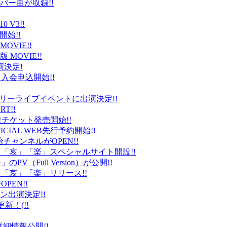
バー曲が収録!!
 V3!!
始!!
VIE!!
版 MOVIE!!
演決定!
入会申込開始!!
台）でフリーライブイベントに出演決定!!
T!!
般チケット発売開始!!
ICIAL WEB先行予約開始!!
平健治チャンネルがOPEN!!
怒」「哀」「楽」スペシャルサイト開設!!
Full Version）が公開!!
」「哀」「楽」リリース!!
EN!!
ン出演決定!!
更新！(!!
細情報公開!!