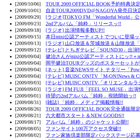
[2009/10/06]
TOUR 2009 OFFICIAL BOOK予約特典決定
[2009/10/01]
自走TOUR2009DVD@NAGOYA発売日決定
[2009/09/29]
[ラジオ]TOKYO FM「Wonderful Wor
[2009/09/23]
2ndアルバム「純粋」リリースッ!!
[2009/09/18]
[ラジオ] 出演情報多数UP!!
[2009/09/15]
本日mixi公認アーティストでついに登場ッ!
[2009/09/13]
[ラジオ] 山口放送＆茨城放送＆山陰放送「遊吟
[2009/09/12]
[テレビ] とちぎテレビ「SOUND30」出演情
[2009/09/04]
健治さんがmixi公認アーティストにッ!!＋m
[2009/09/04]
岡平健治TOURグッズのポスターセットがW
[2009/09/04]
[ネット] 音楽NEWSサイト ナタリー「Powe
[2009/09/04]
[テレビ] MUISC ON!TV「M-ON!News & 
[2009/09/03]
[テレビ] MUISC ON!TV「オリエンタ
[2009/09/03]
[ラジオ] FM FUJI「FEEL SO MUSE」出演
[2009/09/01]
待望の2ndアルバム「純粋」視聴開始ッ!!
[2009/08/31]
[雑誌] 「純粋」メディア掲載情報!!
[2009/08/26]
TOUR 2009 OFFICIAL BOOK完全通
[2009/08/21]
六大都市スタート＆NEW GOODS!!
[2009/08/17]
アルバム「純粋」のジャケット公開!!
[2009/08/05]
ファンサイト100万アクセス突破!!
[2009/08/02]
ファン家族倶楽部限定バックステージ応募開