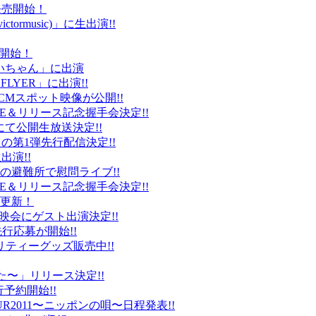
ト発売開始！
ctormusic)」に生出演!!
売開始！
「ぶいちゃん」に出演
 FLYER」に出演!!
CMスポット映像が公開!!
IVE＆リリース記念握手会決定!!
iDにて公開生放送決定!!
」の第1弾先行配信決定!!
出演!!
、福島の避難所で慰問ライブ!!
IVE＆リリース記念握手会決定!!
プ更新！
上映会にゲスト出演決定!!
先行応募が開始!!
リティーグッズ販売中!!
た〜」リリース決定!!
予約開始!!
2011〜ニッポンの唄〜日程発表!!