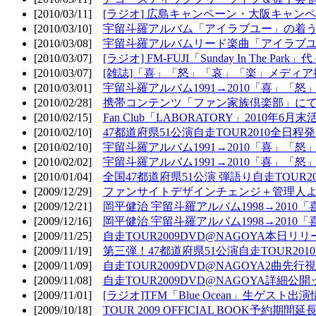
[2010/03/11]
[ラジオ] 広島キャンペーン・大阪キャンペ
[2010/03/10]
宇留斗羅アルバム「アイラブユー」の着う
[2010/03/08]
宇留斗羅アルバムリード楽曲「アイラブユー
[2010/03/07]
[ラジオ] FM-FUJI「Sunday In The Par
[2010/03/07]
[雑誌]「喜」「怒」「哀」「楽」メディア掲
[2010/03/01]
宇留斗羅アルバム1991→2010「喜」「怒
[2010/02/28]
携帯コンテンツ「ファン家族倶楽部」にて
[2010/02/15]
Fan Club「LABORATORY」2010年6月
[2010/02/10]
47都道府県51公演自走TOUR2010全日程
[2010/02/10]
宇留斗羅アルバム1991→2010「喜」「
[2010/02/02]
宇留斗羅アルバム1991→2010「喜」「
[2010/01/04]
全国47都道府県51公演 弾語り自走TOUR2
[2009/12/29]
ファンサイトデザインチェンジ＋管理人
[2009/12/21]
岡平健治 宇留斗羅アルバム1998→2010
[2009/12/16]
岡平健治 宇留斗羅アルバム1998→2010
[2009/11/25]
自走TOUR2009DVD@NAGOYA本日リリ
[2009/11/19]
第三弾！47都道府県51公演自走TOUR20
[2009/11/09]
自走TOUR2009DVD@NAGOYA2曲先行
[2009/11/08]
自走TOUR2009DVD@NAGOYA詳細公開ッ
[2009/11/01]
[ラジオ]TFM「Blue Ocean」生ゲスト出演
[2009/10/18]
TOUR 2009 OFFICIAL BOOK予約期間延長