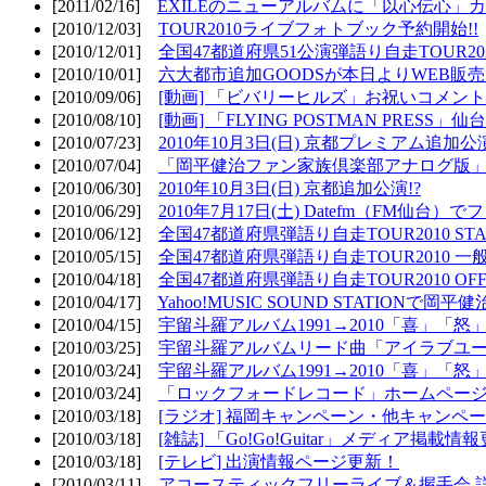
[2011/02/16]
EXILEのニューアルバムに「以心伝心」カ
[2010/12/03]
TOUR2010ライブフォトブック予約開始!!
[2010/12/01]
全国47都道府県51公演弾語り自走TOUR2010
[2010/10/01]
六大都市追加GOODSが本日よりWEB販売開
[2010/09/06]
[動画] 「ビバリーヒルズ」お祝いコメントMO
[2010/08/10]
[動画] 「FLYING POSTMAN PRESS」仙台
[2010/07/23]
2010年10月3日(日) 京都プレミアム追加公
[2010/07/04]
「岡平健治ファン家族倶楽部アナログ版」
[2010/06/30]
2010年10月3日(日) 京都追加公演!?
[2010/06/29]
2010年7月17日(土) Datefm（FM仙
[2010/06/12]
全国47都道府県弾語り自走TOUR2010 STAR
[2010/05/15]
全国47都道府県弾語り自走TOUR2010 一
[2010/04/18]
全国47都道府県弾語り自走TOUR2010 OFF
[2010/04/17]
Yahoo!MUSIC SOUND STATIONで岡
[2010/04/15]
宇留斗羅アルバム1991→2010「喜」「
[2010/03/25]
宇留斗羅アルバムリード曲「アイラブユー」のPV（
[2010/03/24]
宇留斗羅アルバム1991→2010「喜」「怒
[2010/03/24]
「ロックフォードレコード」ホームページOP
[2010/03/18]
[ラジオ] 福岡キャンペーン・他キャンペー
[2010/03/18]
[雑誌] 「Go!Go!Guitar」メディア掲載情報
[2010/03/18]
[テレビ] 出演情報ページ更新！
[2010/03/11]
アコースティックフリーライブ＆握手会 詳