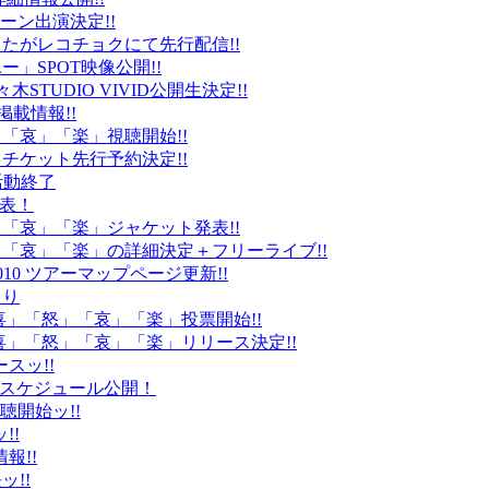
ーン出演決定!!
たがレコチョクにて先行配信!!
」SPOT映像公開!!
k」代々木STUDIO VIVID公開生決定!!
載情報!!
」「哀」「楽」視聴開始!!
チケット先行予約決定!!
末活動終了
発表！
怒」「哀」「楽」ジャケット発表!!
怒」「哀」「楽」の詳細決定＋フリーライブ!!
010 ツアーマップページ更新!!
より
「喜」「怒」「哀」「楽」投票開始!!
「喜」「怒」「哀」「楽」リリース決定!!
ースッ!!
10スケジュール公開！
視聴開始ッ!!
!!
情報!!
ッ!!