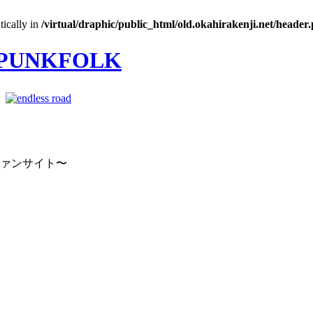
tically in
/virtual/draphic/public_html/old.okahirakenji.net/header
｜
ファンサイト〜