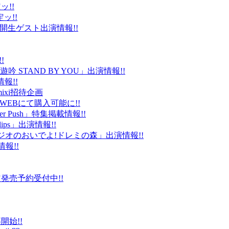
ッ!!
ッ!!
ld」公開生ゲスト出演情報!!
!
 STAND BY YOU」出演情報!!
報!!
ixi招待企画
EBにて購入可能に!!
r Push」特集掲載情報!!
Clips」出演情報!!
ルラジオのおいでよ!ドレミの森」出演情報!!
情報!!
販限定発売予約受付中!!
始!!