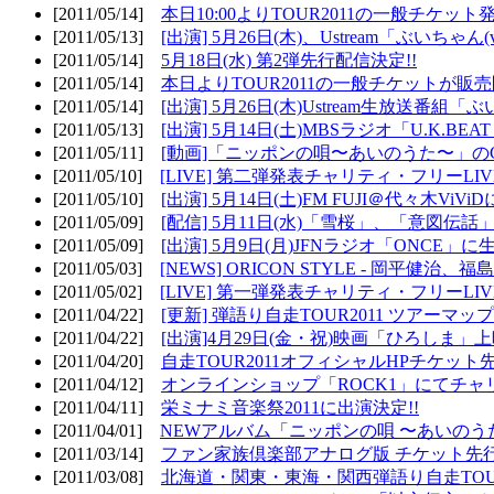
[2011/05/14]
本日10:00よりTOUR2011の一般チケッ
[2011/05/13]
[出演] 5月26日(木)、Ustream「ぶいちゃん(vi
[2011/05/14]
5月18日(水) 第2弾先行配信決定!!
[2011/05/14]
本日よりTOUR2011の一般チケットが販
[2011/05/14]
[出演] 5月26日(木)Ustream生放送番組
[2011/05/13]
[出演] 5月14日(土)MBSラジオ「U.K.BEAT
[2011/05/11]
[動画]「ニッポンの唄〜あいのうた〜」の
[2011/05/10]
[LIVE] 第二弾発表チャリティ・フリーL
[2011/05/10]
[出演] 5月14日(土)FM FUJI＠代々木ViV
[2011/05/09]
[配信] 5月11日(水)「雪桜」、「意図伝話
[2011/05/09]
[出演] 5月9日(月)JFNラジオ「ONCE」に生
[2011/05/03]
[NEWS] ORICON STYLE - 岡平健治
[2011/05/02]
[LIVE] 第一弾発表チャリティ・フリーL
[2011/04/22]
[更新] 弾語り自走TOUR2011 ツアーマッ
[2011/04/22]
[出演]4月29日(金・祝)映画「ひろしま」
[2011/04/20]
自走TOUR2011オフィシャルHPチケット
[2011/04/12]
オンラインショップ「ROCK1」にてチャ
[2011/04/11]
栄ミナミ音楽祭2011に出演決定!!
[2011/04/01]
NEWアルバム「ニッポンの唄 〜あいのう
[2011/03/14]
ファン家族倶楽部アナログ版 チケット先行
[2011/03/08]
北海道・関東・東海・関西弾語り自走TOUR