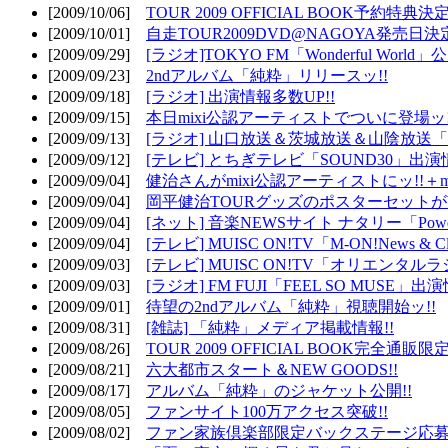
[2009/10/06]
TOUR 2009 OFFICIAL BOOK予約特典決定
[2009/10/01]
自走TOUR2009DVD@NAGOYA発売日決定
[2009/09/29]
[ラジオ]TOKYO FM「Wonderful Wor
[2009/09/23]
2ndアルバム「純粋」リリースッ!!
[2009/09/18]
[ラジオ] 出演情報多数UP!!
[2009/09/15]
本日mixi公認アーティストでついに登場ッ!
[2009/09/13]
[ラジオ] 山口放送＆茨城放送＆山陰放送「遊吟
[2009/09/12]
[テレビ] とちぎテレビ「SOUND30」出演情
[2009/09/04]
健治さんがmixi公認アーティストにッ!!＋m
[2009/09/04]
岡平健治TOURグッズのポスターセットがW
[2009/09/04]
[ネット] 音楽NEWSサイト ナタリー「Powe
[2009/09/04]
[テレビ] MUISC ON!TV「M-ON!News & 
[2009/09/03]
[テレビ] MUISC ON!TV「オリエンタ
[2009/09/03]
[ラジオ] FM FUJI「FEEL SO MUSE」出演
[2009/09/01]
待望の2ndアルバム「純粋」視聴開始ッ!!
[2009/08/31]
[雑誌] 「純粋」メディア掲載情報!!
[2009/08/26]
TOUR 2009 OFFICIAL BOOK完全通
[2009/08/21]
六大都市スタート＆NEW GOODS!!
[2009/08/17]
アルバム「純粋」のジャケット公開!!
[2009/08/05]
ファンサイト100万アクセス突破!!
[2009/08/02]
ファン家族倶楽部限定バックステージ応募開