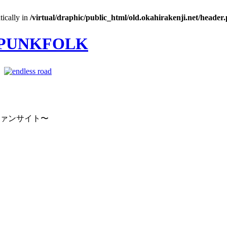
tically in
/virtual/draphic/public_html/old.okahirakenji.net/header
｜
ファンサイト〜