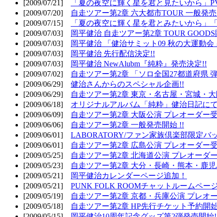
[2009/07/21]
「夏の夜空に輝く星を君と見たいから」PV
[2009/07/20]
自走ツアー第2章 六大都市TOUR 一般発売開
[2009/07/15]
「夏の夜空に輝く星を君とみたいから」「
[2009/07/03]
岡平健治 自走ツアー第2章 TOUR GOODS
[2009/07/03]
岡平健治 「健治サミット09 秋の大運動会
[2009/07/03]
岡平健治 先行配信決定!!
[2009/07/03]
岡平健治 NewAlubm『純粋』発売決定!!
[2009/07/02]
自走ツアー第2章 「ソロ全国27都道府県 弾語
[2009/06/29]
健治さんからのスペシャル企画!!
[2009/06/29]
自走ツアー第2章 東京・名古屋・宮城・大
[2009/06/18]
オリジナルアルバム「純粋」健治日記に
[2009/06/09]
自走ツアー第2章 大阪公演 プレオーダー受
[2009/06/06]
自走ツアー第2章 一般発売開始 !!
[2009/06/01]
LABORATORY/ファン家族倶楽部限定バ
[2009/06/01]
自走ツアー第2章 広島公演 プレオーダー受
[2009/05/25]
自走ツアー第2章 北海道公演 プレオーダー
[2009/05/23]
自走ツアー第2章 大分・長崎・熊本・鹿児
[2009/05/21]
岡平健治カレンダーページ追加！
[2009/05/21]
PUNK FOLK ROOMチャットルームペー
[2009/05/19]
自走ツアー第2章 京都・兵庫公演 プレオー
[2009/05/18]
自走ツアー第2章 HP先行チケット予約開始!
[2009/05/15]
岡平健治10周年記念グッズ第2弾発売開始!