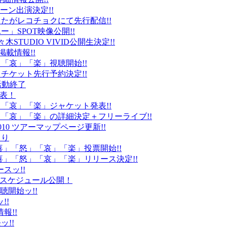
ーン出演決定!!
たがレコチョクにて先行配信!!
」SPOT映像公開!!
k」代々木STUDIO VIVID公開生決定!!
載情報!!
」「哀」「楽」視聴開始!!
チケット先行予約決定!!
末活動終了
発表！
怒」「哀」「楽」ジャケット発表!!
怒」「哀」「楽」の詳細決定＋フリーライブ!!
010 ツアーマップページ更新!!
より
「喜」「怒」「哀」「楽」投票開始!!
「喜」「怒」「哀」「楽」リリース決定!!
ースッ!!
10スケジュール公開！
視聴開始ッ!!
!!
情報!!
ッ!!