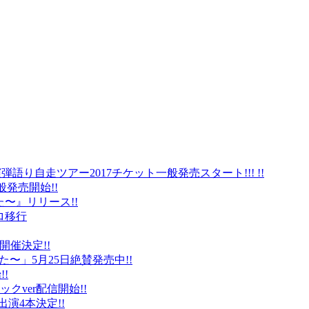
弾語り自走ツアー2017チケット一般発売スタート!!! !!
般発売開始!!
〜』リリース!!
ロ移行
に開催決定!!
〜」5月25日絶賛発売中!!
!
クver配信開始!!
オ出演4本決定!!