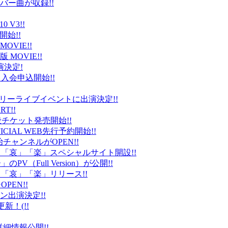
バー曲が収録!!
 V3!!
始!!
VIE!!
版 MOVIE!!
演決定!
入会申込開始!!
台）でフリーライブイベントに出演決定!!
T!!
般チケット発売開始!!
ICIAL WEB先行予約開始!!
平健治チャンネルがOPEN!!
怒」「哀」「楽」スペシャルサイト開設!!
Full Version）が公開!!
」「哀」「楽」リリース!!
EN!!
ン出演決定!!
更新！(!!
細情報公開!!