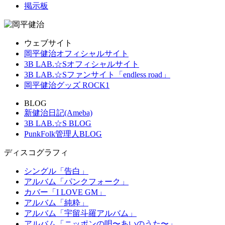
掲示板
ウェブサイト
岡平健治オフィシャルサイト
3B LAB.☆Sオフィシャルサイト
3B LAB.☆Sファンサイト「endless road」
岡平健治グッズ ROCK1
BLOG
新健治日記(Ameba)
3B LAB.☆S BLOG
PunkFolk管理人BLOG
ディスコグラフィ
シングル「告白」
アルバム「パンクフォーク」
カバー「I LOVE GM」
アルバム「純粋」
アルバム「宇留斗羅アルバム」
アルバム「ニッポンの唄〜あいのうた〜」