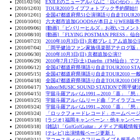
[2011/02/16]
EXILEのニューアルバムに「以心伝心」カ
[2010/12/03]
TOUR2010ライブフォトブック予約開始!!
[2010/12/01]
全国47都道府県51公演弾語り自走TOUR2010
[2010/10/01]
六大都市追加GOODSが本日よりWEB販売開
[2010/09/06]
[動画] 「ビバリーヒルズ」お祝いコメントMO
[2010/08/10]
[動画] 「FLYING POSTMAN PRESS」仙台
[2010/07/23]
2010年10月3日(日) 京都プレミアム追加公
[2010/07/04]
「岡平健治ファン家族倶楽部アナログ版」
[2010/06/30]
2010年10月3日(日) 京都追加公演!?
[2010/06/29]
2010年7月17日(土) Datefm（FM仙
[2010/06/12]
全国47都道府県弾語り自走TOUR2010 STAR
[2010/05/15]
全国47都道府県弾語り自走TOUR2010 一
[2010/04/18]
全国47都道府県弾語り自走TOUR2010 OFF
[2010/04/17]
Yahoo!MUSIC SOUND STATIONで岡
[2010/04/15]
宇留斗羅アルバム1991→2010「喜」「
[2010/03/25]
宇留斗羅アルバムリード曲「アイラブユー」のPV（
[2010/03/24]
宇留斗羅アルバム1991→2010「喜」「怒
[2010/03/24]
「ロックフォードレコード」ホームページOP
[2010/03/18]
[ラジオ] 福岡キャンペーン・他キャンペー
[2010/03/18]
[雑誌] 「Go!Go!Guitar」メディア掲載情報
[2010/03/18]
[テレビ] 出演情報ページ更新！
[2010/03/11]
アコースティックフリーライブ＆握手会 詳