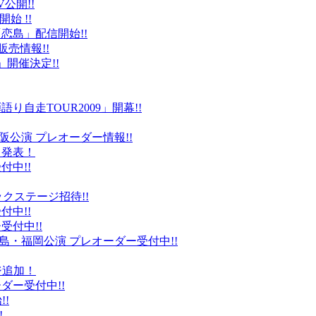
公開!!
始 !!
恋島」配信開始!!
販売情報!!
」開催決定!!
り自走TOUR2009」開幕!!
阪公演 プレオーダー情報!!
て発表！
付中!!
ックステージ招待!!
付中!!
受付中!!
島・福岡公演 プレオーダー受付中!!
ジ追加！
ダー受付中!!
!
!