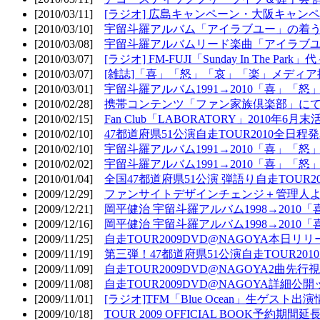
[2010/03/11]
[ラジオ] 広島キャンペーン・大阪キャンペ
[2010/03/10]
宇留斗羅アルバム「アイラブユー」の着う
[2010/03/08]
宇留斗羅アルバムリード楽曲「アイラブユー
[2010/03/07]
[ラジオ] FM-FUJI「Sunday In The Par
[2010/03/07]
[雑誌]「喜」「怒」「哀」「楽」メディア掲
[2010/03/01]
宇留斗羅アルバム1991→2010「喜」「怒
[2010/02/28]
携帯コンテンツ「ファン家族倶楽部」にて
[2010/02/15]
Fan Club「LABORATORY」2010年6月
[2010/02/10]
47都道府県51公演自走TOUR2010全日程
[2010/02/10]
宇留斗羅アルバム1991→2010「喜」「
[2010/02/02]
宇留斗羅アルバム1991→2010「喜」「
[2010/01/04]
全国47都道府県51公演 弾語り自走TOUR2
[2009/12/29]
ファンサイトデザインチェンジ＋管理人
[2009/12/21]
岡平健治 宇留斗羅アルバム1998→2010
[2009/12/16]
岡平健治 宇留斗羅アルバム1998→2010
[2009/11/25]
自走TOUR2009DVD@NAGOYA本日リリ
[2009/11/19]
第三弾！47都道府県51公演自走TOUR20
[2009/11/09]
自走TOUR2009DVD@NAGOYA2曲先行
[2009/11/08]
自走TOUR2009DVD@NAGOYA詳細公開ッ
[2009/11/01]
[ラジオ]TFM「Blue Ocean」生ゲスト出演
[2009/10/18]
TOUR 2009 OFFICIAL BOOK予約期間延長