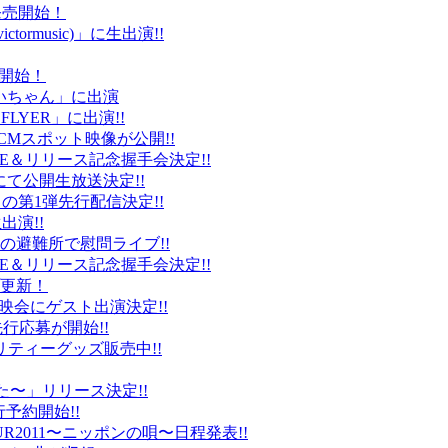
ト発売開始！
ctormusic)」に生出演!!
売開始！
「ぶいちゃん」に出演
 FLYER」に出演!!
CMスポット映像が公開!!
IVE＆リリース記念握手会決定!!
iDにて公開生放送決定!!
」の第1弾先行配信決定!!
出演!!
、福島の避難所で慰問ライブ!!
IVE＆リリース記念握手会決定!!
プ更新！
上映会にゲスト出演決定!!
先行応募が開始!!
リティーグッズ販売中!!
た〜」リリース決定!!
予約開始!!
2011〜ニッポンの唄〜日程発表!!