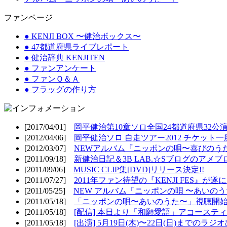
ファンページ
● KENJI BOX 〜健治ボックス〜
● 47都道府県ライブレポート
● 健治辞典 KENJITEN
● ファンアンケート
● ファンＱ＆Ａ
● フラッグの作り方
[2017/04/01]
岡平健治第10章ソロ全国24都道府県32公演
[2012/04/06]
岡平健治ソロ 自走ツアー2012 チケット一
[2012/03/07]
NEWアルバム『ニッポンの唄〜喜びのうた
[2011/09/18]
新健治日記＆3B LAB.☆Sブログのアメブ
[2011/09/06]
MUSIC CLIP集[DVD]リリース決定!!
[2011/07/27]
2011年ファン待望の『KENJI FES』が遂
[2011/05/25]
NEW アルバム「ニッポンの唄 〜あいのうた
[2011/05/18]
「ニッポンの唄〜あいのうた〜」視聴開始!
[2011/05/18]
[配信] 本日より「和願愛語」アコースティッ
[2011/05/18]
[出演] 5月19日(木)〜22日(日)までのラジ