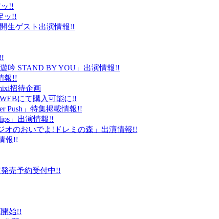
ッ!!
ッ!!
ld」公開生ゲスト出演情報!!
!
 STAND BY YOU」出演情報!!
報!!
ixi招待企画
EBにて購入可能に!!
r Push」特集掲載情報!!
Clips」出演情報!!
ルラジオのおいでよ!ドレミの森」出演情報!!
情報!!
販限定発売予約受付中!!
始!!