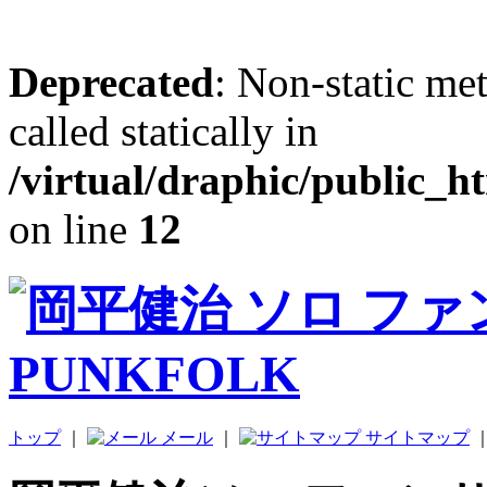
Deprecated
: Non-static me
called statically in
/virtual/draphic/public_h
on line
12
トップ
｜
メール
｜
サイトマップ