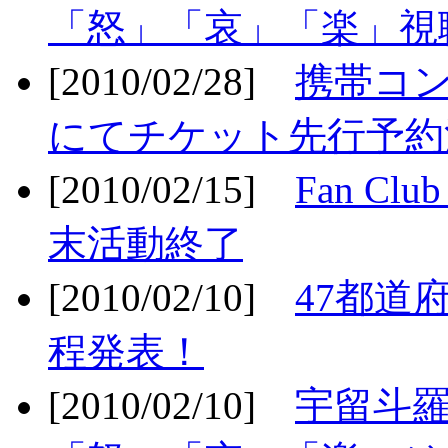
「怒」「哀」「楽」視聴
[2010/02/28]
携帯コ
にてチケット先行予約決
[2010/02/15]
Fan Cl
末活動終了
[2010/02/10]
47都道府
程発表！
[2010/02/10]
宇留斗羅