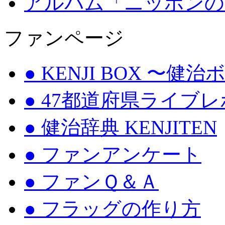
アルバム「ニッポンの
ファンページ
● KENJI BOX 〜健
● 47都道府県ライブ
● 健治辞典 KENJITEN
● ファンアンケート
● ファンＱ＆Ａ
● フラッグの作り方