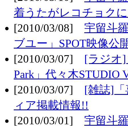
着うたがレコチョクに
[2010/03/08]
宇留斗
ブユー」SPOT映像公開
[2010/03/07]
[ラジオ] F
Park」代々木STUDIO 
[2010/03/07]
[雑誌]
ィア掲載情報!!
[2010/03/01]
宇留斗羅