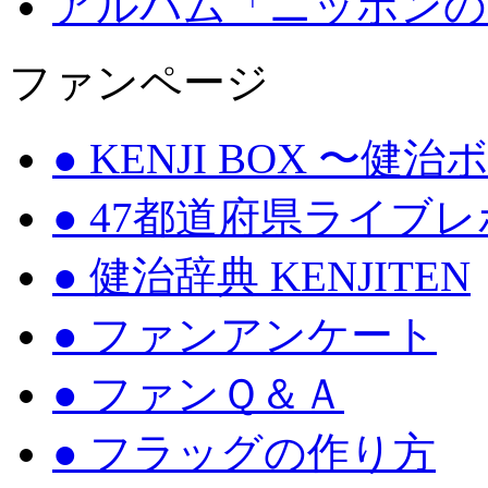
アルバム「ニッポンの
ファンページ
● KENJI BOX 〜健
● 47都道府県ライブ
● 健治辞典 KENJITEN
● ファンアンケート
● ファンＱ＆Ａ
● フラッグの作り方