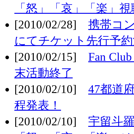
「怒」「哀」「楽」視聴
[2010/02/28]
携帯コ
にてチケット先行予約決
[2010/02/15]
Fan Cl
末活動終了
[2010/02/10]
47都道府
程発表！
[2010/02/10]
宇留斗羅