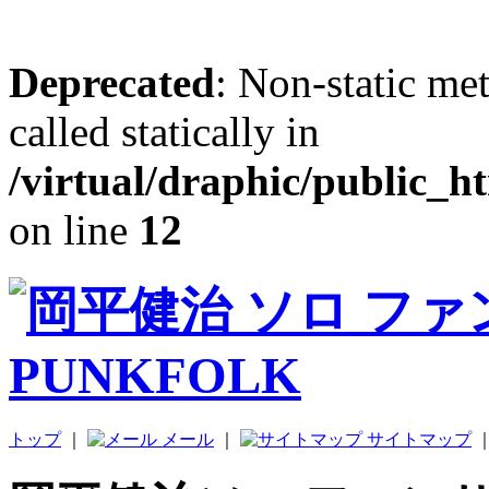
Deprecated
: Non-static me
called statically in
/virtual/draphic/public_h
on line
12
トップ
｜
メール
｜
サイトマップ