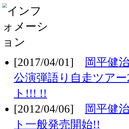
[2017/04/01]
岡平健治
公演弾語り自走ツアー2
ト!!! !!
[2012/04/06]
岡平健治
ト一般発売開始!!