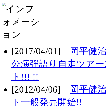
[2017/04/01]
岡平健治
公演弾語り自走ツアー2
ト!!! !!
[2012/04/06]
岡平健治
ト一般発売開始!!