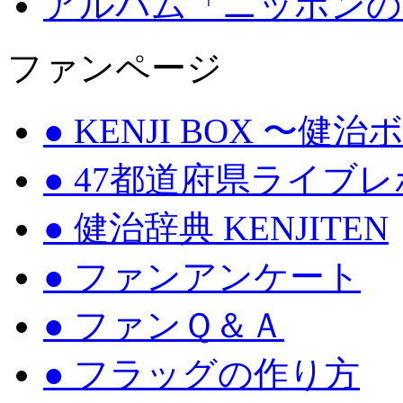
アルバム「ニッポンの
ファンページ
● KENJI BOX 〜健
● 47都道府県ライブ
● 健治辞典 KENJITEN
● ファンアンケート
● ファンＱ＆Ａ
● フラッグの作り方