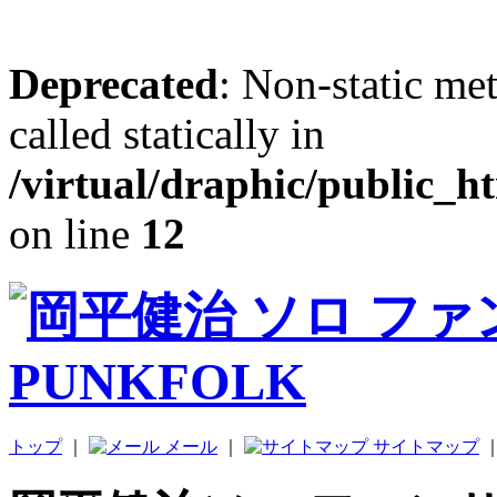
Deprecated
: Non-static me
called statically in
/virtual/draphic/public_h
on line
12
トップ
｜
メール
｜
サイトマップ