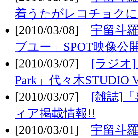
着うたがレコチョクに
[2010/03/08]
宇留斗
ブユー」SPOT映像公開
[2010/03/07]
[ラジオ] F
Park」代々木STUDIO 
[2010/03/07]
[雑誌]
ィア掲載情報!!
[2010/03/01]
宇留斗羅