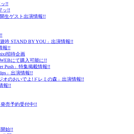
ッ!!
ッ!!
ld」公開生ゲスト出演情報!!
!
 STAND BY YOU」出演情報!!
報!!
ixi招待企画
EBにて購入可能に!!
r Push」特集掲載情報!!
Clips」出演情報!!
ルラジオのおいでよ!ドレミの森」出演情報!!
情報!!
販限定発売予約受付中!!
始!!