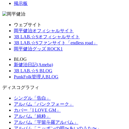
掲示板
ウェブサイト
岡平健治オフィシャルサイト
3B LAB.☆Sオフィシャルサイト
3B LAB.☆Sファンサイト「endless road」
岡平健治グッズ ROCK1
BLOG
新健治日記(Ameba)
3B LAB.☆S BLOG
PunkFolk管理人BLOG
ディスコグラフィ
シングル「告白」
アルバム「パンクフォーク」
カバー「I LOVE GM」
アルバム「純粋」
アルバム「宇留斗羅アルバム」
アルバム「ニッポンの唄〜あいのうた〜」