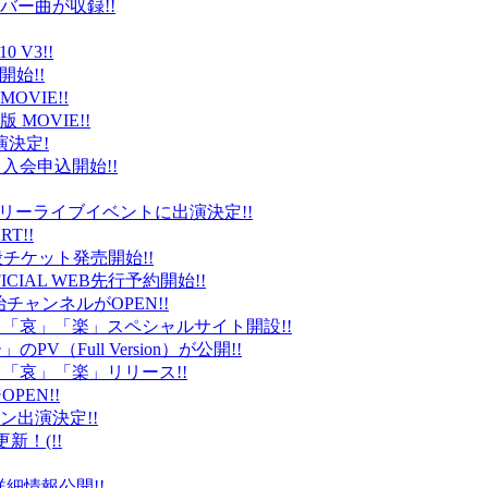
バー曲が収録!!
 V3!!
始!!
VIE!!
版 MOVIE!!
演決定!
入会申込開始!!
台）でフリーライブイベントに出演決定!!
T!!
般チケット発売開始!!
ICIAL WEB先行予約開始!!
平健治チャンネルがOPEN!!
怒」「哀」「楽」スペシャルサイト開設!!
Full Version）が公開!!
」「哀」「楽」リリース!!
EN!!
ン出演決定!!
更新！(!!
細情報公開!!