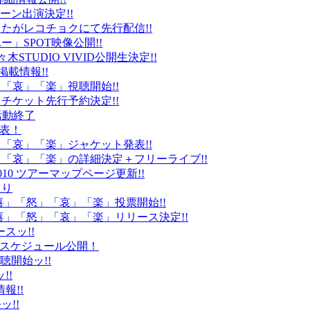
ーン出演決定!!
たがレコチョクにて先行配信!!
」SPOT映像公開!!
k」代々木STUDIO VIVID公開生決定!!
載情報!!
」「哀」「楽」視聴開始!!
チケット先行予約決定!!
末活動終了
発表！
怒」「哀」「楽」ジャケット発表!!
怒」「哀」「楽」の詳細決定＋フリーライブ!!
010 ツアーマップページ更新!!
より
「喜」「怒」「哀」「楽」投票開始!!
「喜」「怒」「哀」「楽」リリース決定!!
ースッ!!
10スケジュール公開！
視聴開始ッ!!
!!
情報!!
ッ!!