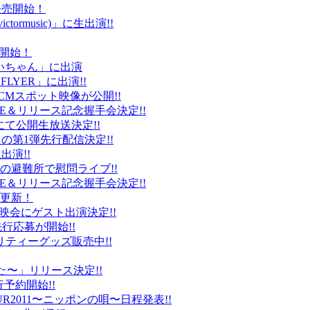
ト発売開始！
ctormusic)」に生出演!!
売開始！
「ぶいちゃん」に出演
 FLYER」に出演!!
CMスポット映像が公開!!
IVE＆リリース記念握手会決定!!
iDにて公開生放送決定!!
」の第1弾先行配信決定!!
出演!!
、福島の避難所で慰問ライブ!!
IVE＆リリース記念握手会決定!!
プ更新！
上映会にゲスト出演決定!!
先行応募が開始!!
リティーグッズ販売中!!
た〜」リリース決定!!
予約開始!!
2011〜ニッポンの唄〜日程発表!!