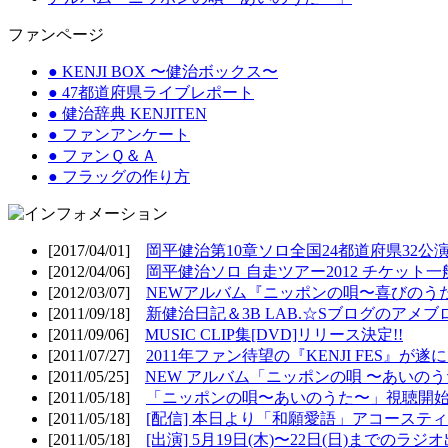
ファンページ
● KENJI BOX 〜健治ボックス〜
● 47都道府県ライブレポート
● 健治辞典 KENJITEN
● ファンアンケート
● ファンＱ＆Ａ
● フラッグの作り方
[2017/04/01]
岡平健治第10章ソロ全国24都道府県32公演
[2012/04/06]
岡平健治ソロ 自走ツアー2012 チケット一
[2012/03/07]
NEWアルバム『ニッポンの唄〜喜びのうた
[2011/09/18]
新健治日記＆3B LAB.☆Sブログのアメブ
[2011/09/06]
MUSIC CLIP集[DVD]リリース決定!!
[2011/07/27]
2011年ファン待望の『KENJI FES』が遂
[2011/05/25]
NEW アルバム「ニッポンの唄 〜あいのうた
[2011/05/18]
「ニッポンの唄〜あいのうた〜」視聴開始!
[2011/05/18]
[配信] 本日より「和願愛語」アコースティッ
[2011/05/18]
[出演] 5月19日(木)〜22日(日)までのラジ