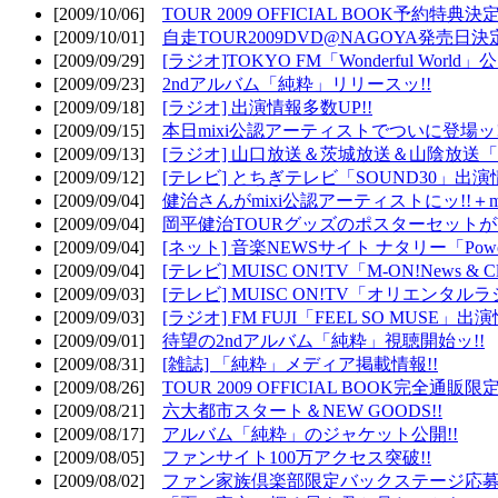
[2009/10/06]
TOUR 2009 OFFICIAL BOOK予約特典決定
[2009/10/01]
自走TOUR2009DVD@NAGOYA発売日決定
[2009/09/29]
[ラジオ]TOKYO FM「Wonderful Wor
[2009/09/23]
2ndアルバム「純粋」リリースッ!!
[2009/09/18]
[ラジオ] 出演情報多数UP!!
[2009/09/15]
本日mixi公認アーティストでついに登場ッ!
[2009/09/13]
[ラジオ] 山口放送＆茨城放送＆山陰放送「遊吟
[2009/09/12]
[テレビ] とちぎテレビ「SOUND30」出演情
[2009/09/04]
健治さんがmixi公認アーティストにッ!!＋m
[2009/09/04]
岡平健治TOURグッズのポスターセットがW
[2009/09/04]
[ネット] 音楽NEWSサイト ナタリー「Powe
[2009/09/04]
[テレビ] MUISC ON!TV「M-ON!News & 
[2009/09/03]
[テレビ] MUISC ON!TV「オリエンタ
[2009/09/03]
[ラジオ] FM FUJI「FEEL SO MUSE」出演
[2009/09/01]
待望の2ndアルバム「純粋」視聴開始ッ!!
[2009/08/31]
[雑誌] 「純粋」メディア掲載情報!!
[2009/08/26]
TOUR 2009 OFFICIAL BOOK完全通
[2009/08/21]
六大都市スタート＆NEW GOODS!!
[2009/08/17]
アルバム「純粋」のジャケット公開!!
[2009/08/05]
ファンサイト100万アクセス突破!!
[2009/08/02]
ファン家族倶楽部限定バックステージ応募開