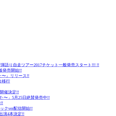
弾語り自走ツアー2017チケット一般発売スタート!!! !!
般発売開始!!
〜』リリース!!
ロ移行
に開催決定!!
〜」5月25日絶賛発売中!!
!
クver配信開始!!
オ出演4本決定!!