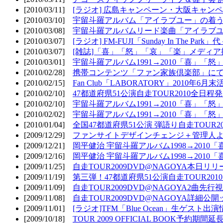
[2010/03/11]
[ラジオ] 広島キャンペーン・大阪キャンペ
[2010/03/10]
宇留斗羅アルバム「アイラブユー」の着う
[2010/03/08]
宇留斗羅アルバムリード楽曲「アイラブユー
[2010/03/07]
[ラジオ] FM-FUJI「Sunday In The Par
[2010/03/07]
[雑誌]「喜」「怒」「哀」「楽」メディア掲
[2010/03/01]
宇留斗羅アルバム1991→2010「喜」「怒
[2010/02/28]
携帯コンテンツ「ファン家族倶楽部」にて
[2010/02/15]
Fan Club「LABORATORY」2010年6月
[2010/02/10]
47都道府県51公演自走TOUR2010全日程
[2010/02/10]
宇留斗羅アルバム1991→2010「喜」「
[2010/02/02]
宇留斗羅アルバム1991→2010「喜」「
[2010/01/04]
全国47都道府県51公演 弾語り自走TOUR2
[2009/12/29]
ファンサイトデザインチェンジ＋管理人
[2009/12/21]
岡平健治 宇留斗羅アルバム1998→2010
[2009/12/16]
岡平健治 宇留斗羅アルバム1998→2010
[2009/11/25]
自走TOUR2009DVD@NAGOYA本日リリ
[2009/11/19]
第三弾！47都道府県51公演自走TOUR20
[2009/11/09]
自走TOUR2009DVD@NAGOYA2曲先行
[2009/11/08]
自走TOUR2009DVD@NAGOYA詳細公開ッ
[2009/11/01]
[ラジオ]TFM「Blue Ocean」生ゲスト出演
[2009/10/18]
TOUR 2009 OFFICIAL BOOK予約期間延長