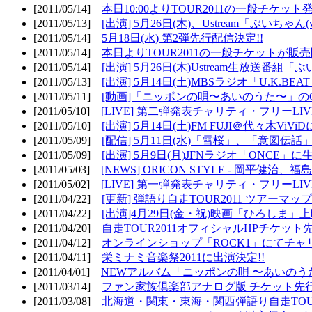
[2011/05/14]
本日10:00よりTOUR2011の一般チケッ
[2011/05/13]
[出演] 5月26日(木)、Ustream「ぶいちゃん(vi
[2011/05/14]
5月18日(水) 第2弾先行配信決定!!
[2011/05/14]
本日よりTOUR2011の一般チケットが販
[2011/05/14]
[出演] 5月26日(木)Ustream生放送番組
[2011/05/13]
[出演] 5月14日(土)MBSラジオ「U.K.BEAT
[2011/05/11]
[動画]「ニッポンの唄〜あいのうた〜」の
[2011/05/10]
[LIVE] 第二弾発表チャリティ・フリーL
[2011/05/10]
[出演] 5月14日(土)FM FUJI＠代々木ViV
[2011/05/09]
[配信] 5月11日(水)「雪桜」、「意図伝話
[2011/05/09]
[出演] 5月9日(月)JFNラジオ「ONCE」に生
[2011/05/03]
[NEWS] ORICON STYLE - 岡平健治
[2011/05/02]
[LIVE] 第一弾発表チャリティ・フリーL
[2011/04/22]
[更新] 弾語り自走TOUR2011 ツアーマッ
[2011/04/22]
[出演]4月29日(金・祝)映画「ひろしま」
[2011/04/20]
自走TOUR2011オフィシャルHPチケット
[2011/04/12]
オンラインショップ「ROCK1」にてチャ
[2011/04/11]
栄ミナミ音楽祭2011に出演決定!!
[2011/04/01]
NEWアルバム「ニッポンの唄 〜あいのう
[2011/03/14]
ファン家族倶楽部アナログ版 チケット先行
[2011/03/08]
北海道・関東・東海・関西弾語り自走TOUR