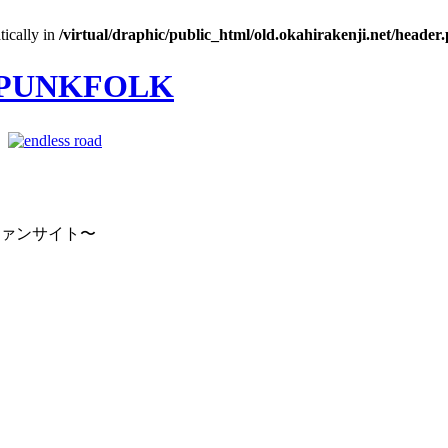
tically in
/virtual/draphic/public_html/old.okahirakenji.net/header
｜
ファンサイト〜