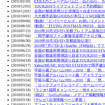
[2011/02/16]
EXILEのニューアルバムに「以心伝心」カ
[2010/12/03]
TOUR2010ライブフォトブック予約開始!!
[2010/12/01]
全国47都道府県51公演弾語り自走TOUR2010
[2010/10/01]
六大都市追加GOODSが本日よりWEB販売開
[2010/09/06]
[動画] 「ビバリーヒルズ」お祝いコメントMO
[2010/08/10]
[動画] 「FLYING POSTMAN PRESS」仙台
[2010/07/23]
2010年10月3日(日) 京都プレミアム追加公
[2010/07/04]
「岡平健治ファン家族倶楽部アナログ版」
[2010/06/30]
2010年10月3日(日) 京都追加公演!?
[2010/06/29]
2010年7月17日(土) Datefm（FM仙
[2010/06/12]
全国47都道府県弾語り自走TOUR2010 STAR
[2010/05/15]
全国47都道府県弾語り自走TOUR2010 一
[2010/04/18]
全国47都道府県弾語り自走TOUR2010 OFF
[2010/04/17]
Yahoo!MUSIC SOUND STATIONで岡
[2010/04/15]
宇留斗羅アルバム1991→2010「喜」「
[2010/03/25]
宇留斗羅アルバムリード曲「アイラブユー」のPV（
[2010/03/24]
宇留斗羅アルバム1991→2010「喜」「怒
[2010/03/24]
「ロックフォードレコード」ホームページOP
[2010/03/18]
[ラジオ] 福岡キャンペーン・他キャンペー
[2010/03/18]
[雑誌] 「Go!Go!Guitar」メディア掲載情報
[2010/03/18]
[テレビ] 出演情報ページ更新！
[2010/03/11]
アコースティックフリーライブ＆握手会 詳