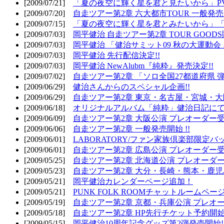
[2009/07/21]
「夏の夜空に輝く星を君と見たいから」PV
[2009/07/20]
自走ツアー第2章 六大都市TOUR 一般発売開
[2009/07/15]
「夏の夜空に輝く星を君とみたいから」「
[2009/07/03]
岡平健治 自走ツアー第2章 TOUR GOODS
[2009/07/03]
岡平健治 「健治サミット09 秋の大運動会
[2009/07/03]
岡平健治 先行配信決定!!
[2009/07/03]
岡平健治 NewAlubm『純粋』発売決定!!
[2009/07/02]
自走ツアー第2章 「ソロ全国27都道府県 弾語
[2009/06/29]
健治さんからのスペシャル企画!!
[2009/06/29]
自走ツアー第2章 東京・名古屋・宮城・大
[2009/06/18]
オリジナルアルバム「純粋」健治日記に
[2009/06/09]
自走ツアー第2章 大阪公演 プレオーダー受
[2009/06/06]
自走ツアー第2章 一般発売開始 !!
[2009/06/01]
LABORATORY/ファン家族倶楽部限定バ
[2009/06/01]
自走ツアー第2章 広島公演 プレオーダー受
[2009/05/25]
自走ツアー第2章 北海道公演 プレオーダー
[2009/05/23]
自走ツアー第2章 大分・長崎・熊本・鹿児
[2009/05/21]
岡平健治カレンダーページ追加！
[2009/05/21]
PUNK FOLK ROOMチャットルームペー
[2009/05/19]
自走ツアー第2章 京都・兵庫公演 プレオー
[2009/05/18]
自走ツアー第2章 HP先行チケット予約開始!
[2009/05/15]
岡平健治10周年記念グッズ第2弾発売開始!