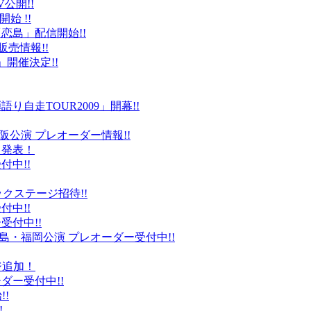
公開!!
始 !!
恋島」配信開始!!
販売情報!!
」開催決定!!
り自走TOUR2009」開幕!!
阪公演 プレオーダー情報!!
て発表！
付中!!
ックステージ招待!!
付中!!
受付中!!
島・福岡公演 プレオーダー受付中!!
ジ追加！
ダー受付中!!
!
!