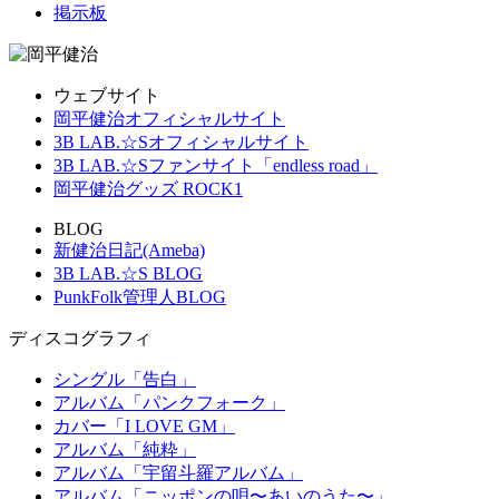
掲示板
ウェブサイト
岡平健治オフィシャルサイト
3B LAB.☆Sオフィシャルサイト
3B LAB.☆Sファンサイト「endless road」
岡平健治グッズ ROCK1
BLOG
新健治日記(Ameba)
3B LAB.☆S BLOG
PunkFolk管理人BLOG
ディスコグラフィ
シングル「告白」
アルバム「パンクフォーク」
カバー「I LOVE GM」
アルバム「純粋」
アルバム「宇留斗羅アルバム」
アルバム「ニッポンの唄〜あいのうた〜」