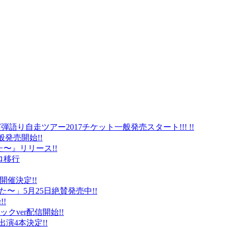
弾語り自走ツアー2017チケット一般発売スタート!!! !!
般発売開始!!
〜』リリース!!
ロ移行
に開催決定!!
〜」5月25日絶賛発売中!!
!
クver配信開始!!
オ出演4本決定!!