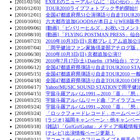
[2011/02/16]
EXILEのニューアルバムに「以心伝心」カ
[2010/12/03]
TOUR2010ライブフォトブック予約開始!!
[2010/12/01]
全国47都道府県51公演弾語り自走TOUR2010
[2010/10/01]
六大都市追加GOODSが本日よりWEB販売開
[2010/09/06]
[動画] 「ビバリーヒルズ」お祝いコメントMO
[2010/08/10]
[動画] 「FLYING POSTMAN PRESS」仙台
[2010/07/23]
2010年10月3日(日) 京都プレミアム追加公
[2010/07/04]
「岡平健治ファン家族倶楽部アナログ版」
[2010/06/30]
2010年10月3日(日) 京都追加公演!?
[2010/06/29]
2010年7月17日(土) Datefm（FM仙
[2010/06/12]
全国47都道府県弾語り自走TOUR2010 STAR
[2010/05/15]
全国47都道府県弾語り自走TOUR2010 一
[2010/04/18]
全国47都道府県弾語り自走TOUR2010 OFF
[2010/04/17]
Yahoo!MUSIC SOUND STATIONで岡
[2010/04/15]
宇留斗羅アルバム1991→2010「喜」「
[2010/03/25]
宇留斗羅アルバムリード曲「アイラブユー」のPV（
[2010/03/24]
宇留斗羅アルバム1991→2010「喜」「怒
[2010/03/24]
「ロックフォードレコード」ホームページOP
[2010/03/18]
[ラジオ] 福岡キャンペーン・他キャンペー
[2010/03/18]
[雑誌] 「Go!Go!Guitar」メディア掲載情報
[2010/03/18]
[テレビ] 出演情報ページ更新！
[2010/03/11]
アコースティックフリーライブ＆握手会 詳