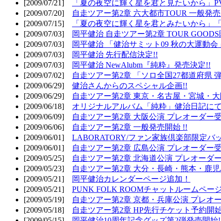
[2009/07/21]
「夏の夜空に輝く星を君と見たいから」PV
[2009/07/20]
自走ツアー第2章 六大都市TOUR 一般発売開
[2009/07/15]
「夏の夜空に輝く星を君とみたいから」「
[2009/07/03]
岡平健治 自走ツアー第2章 TOUR GOODS
[2009/07/03]
岡平健治 「健治サミット09 秋の大運動会
[2009/07/03]
岡平健治 先行配信決定!!
[2009/07/03]
岡平健治 NewAlubm『純粋』発売決定!!
[2009/07/02]
自走ツアー第2章 「ソロ全国27都道府県 弾語
[2009/06/29]
健治さんからのスペシャル企画!!
[2009/06/29]
自走ツアー第2章 東京・名古屋・宮城・大
[2009/06/18]
オリジナルアルバム「純粋」健治日記に
[2009/06/09]
自走ツアー第2章 大阪公演 プレオーダー受
[2009/06/06]
自走ツアー第2章 一般発売開始 !!
[2009/06/01]
LABORATORY/ファン家族倶楽部限定バ
[2009/06/01]
自走ツアー第2章 広島公演 プレオーダー受
[2009/05/25]
自走ツアー第2章 北海道公演 プレオーダー
[2009/05/23]
自走ツアー第2章 大分・長崎・熊本・鹿児
[2009/05/21]
岡平健治カレンダーページ追加！
[2009/05/21]
PUNK FOLK ROOMチャットルームペー
[2009/05/19]
自走ツアー第2章 京都・兵庫公演 プレオー
[2009/05/18]
自走ツアー第2章 HP先行チケット予約開始!
[2009/05/15]
岡平健治10周年記念グッズ第2弾発売開始!