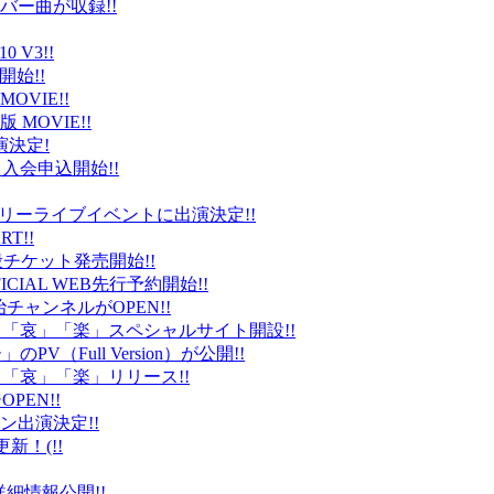
バー曲が収録!!
 V3!!
始!!
VIE!!
版 MOVIE!!
演決定!
入会申込開始!!
台）でフリーライブイベントに出演決定!!
T!!
般チケット発売開始!!
ICIAL WEB先行予約開始!!
平健治チャンネルがOPEN!!
怒」「哀」「楽」スペシャルサイト開設!!
Full Version）が公開!!
」「哀」「楽」リリース!!
EN!!
ン出演決定!!
更新！(!!
細情報公開!!