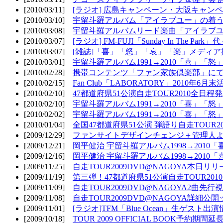
[2010/03/11]
[ラジオ] 広島キャンペーン・大阪キャンペ
[2010/03/10]
宇留斗羅アルバム「アイラブユー」の着う
[2010/03/08]
宇留斗羅アルバムリード楽曲「アイラブユー
[2010/03/07]
[ラジオ] FM-FUJI「Sunday In The Par
[2010/03/07]
[雑誌]「喜」「怒」「哀」「楽」メディア掲
[2010/03/01]
宇留斗羅アルバム1991→2010「喜」「怒
[2010/02/28]
携帯コンテンツ「ファン家族倶楽部」にて
[2010/02/15]
Fan Club「LABORATORY」2010年6月
[2010/02/10]
47都道府県51公演自走TOUR2010全日程
[2010/02/10]
宇留斗羅アルバム1991→2010「喜」「
[2010/02/02]
宇留斗羅アルバム1991→2010「喜」「
[2010/01/04]
全国47都道府県51公演 弾語り自走TOUR2
[2009/12/29]
ファンサイトデザインチェンジ＋管理人
[2009/12/21]
岡平健治 宇留斗羅アルバム1998→2010
[2009/12/16]
岡平健治 宇留斗羅アルバム1998→2010
[2009/11/25]
自走TOUR2009DVD@NAGOYA本日リリ
[2009/11/19]
第三弾！47都道府県51公演自走TOUR20
[2009/11/09]
自走TOUR2009DVD@NAGOYA2曲先行
[2009/11/08]
自走TOUR2009DVD@NAGOYA詳細公開ッ
[2009/11/01]
[ラジオ]TFM「Blue Ocean」生ゲスト出演
[2009/10/18]
TOUR 2009 OFFICIAL BOOK予約期間延長