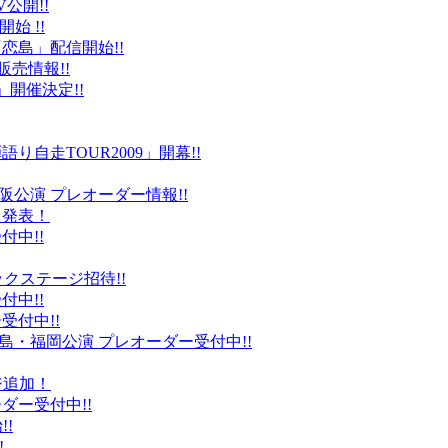
公開!!
始 !!
恋島」配信開始!!
販売情報!!
」開催決定!!
り自走TOUR2009」開幕!!
阪公演 プレオーダー情報!!
て発表！
付中!!
ックステージ招待!!
付中!!
受付中!!
島・福岡公演 プレオーダー受付中!!
ジ追加！
ダー受付中!!
!
!