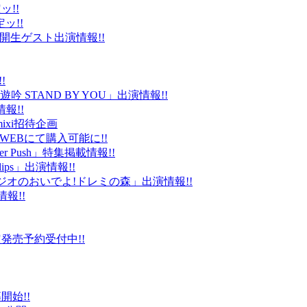
ッ!!
ッ!!
ld」公開生ゲスト出演情報!!
!
 STAND BY YOU」出演情報!!
報!!
ixi招待企画
EBにて購入可能に!!
r Push」特集掲載情報!!
Clips」出演情報!!
ルラジオのおいでよ!ドレミの森」出演情報!!
情報!!
販限定発売予約受付中!!
始!!