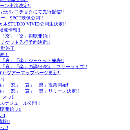
ーン出演決定!!
たがレコチョクにて先行配信!!
」SPOT映像公開!!
k」代々木STUDIO VIVID公開生決定!!
載情報!!
」「哀」「楽」視聴開始!!
チケット先行予約決定!!
末活動終了
発表！
怒」「哀」「楽」ジャケット発表!!
怒」「哀」「楽」の詳細決定＋フリーライブ!!
010 ツアーマップページ更新!!
より
「喜」「怒」「哀」「楽」投票開始!!
「喜」「怒」「哀」「楽」リリース決定!!
ースッ!!
10スケジュール公開！
視聴開始ッ!!
!!
情報!!
ッ!!