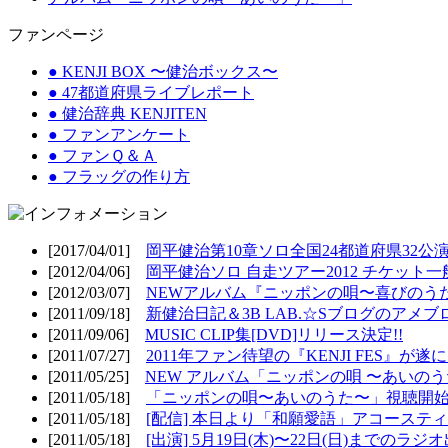
ファンページ
● KENJI BOX 〜健治ボックス〜
● 47都道府県ライブレポート
● 健治辞典 KENJITEN
● ファンアンケート
● ファンＱ＆Ａ
● フラッグの作り方
[2017/04/01]
岡平健治第10章ソロ全国24都道府県32公演
[2012/04/06]
岡平健治ソロ 自走ツアー2012 チケット一
[2012/03/07]
NEWアルバム『ニッポンの唄〜喜びのうた
[2011/09/18]
新健治日記＆3B LAB.☆Sブログのアメブ
[2011/09/06]
MUSIC CLIP集[DVD]リリース決定!!
[2011/07/27]
2011年ファン待望の『KENJI FES』が遂
[2011/05/25]
NEW アルバム「ニッポンの唄 〜あいのうた
[2011/05/18]
「ニッポンの唄〜あいのうた〜」視聴開始!
[2011/05/18]
[配信] 本日より「和願愛語」アコースティッ
[2011/05/18]
[出演] 5月19日(木)〜22日(日)までのラジ