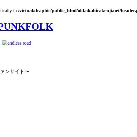
tically in
/virtual/draphic/public_html/old.okahirakenji.net/header
｜
ファンサイト〜