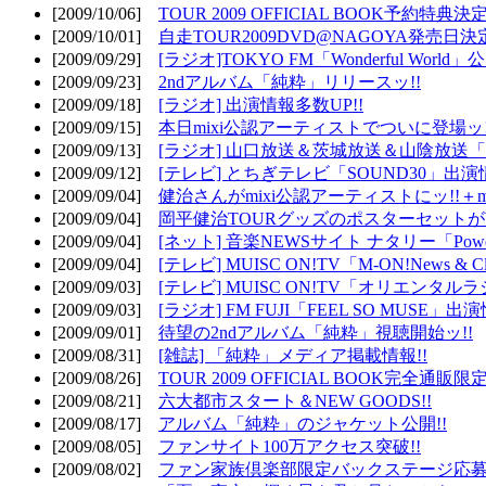
[2009/10/06]
TOUR 2009 OFFICIAL BOOK予約特典決定
[2009/10/01]
自走TOUR2009DVD@NAGOYA発売日決定
[2009/09/29]
[ラジオ]TOKYO FM「Wonderful Wor
[2009/09/23]
2ndアルバム「純粋」リリースッ!!
[2009/09/18]
[ラジオ] 出演情報多数UP!!
[2009/09/15]
本日mixi公認アーティストでついに登場ッ!
[2009/09/13]
[ラジオ] 山口放送＆茨城放送＆山陰放送「遊吟
[2009/09/12]
[テレビ] とちぎテレビ「SOUND30」出演情
[2009/09/04]
健治さんがmixi公認アーティストにッ!!＋m
[2009/09/04]
岡平健治TOURグッズのポスターセットがW
[2009/09/04]
[ネット] 音楽NEWSサイト ナタリー「Powe
[2009/09/04]
[テレビ] MUISC ON!TV「M-ON!News & 
[2009/09/03]
[テレビ] MUISC ON!TV「オリエンタ
[2009/09/03]
[ラジオ] FM FUJI「FEEL SO MUSE」出演
[2009/09/01]
待望の2ndアルバム「純粋」視聴開始ッ!!
[2009/08/31]
[雑誌] 「純粋」メディア掲載情報!!
[2009/08/26]
TOUR 2009 OFFICIAL BOOK完全通
[2009/08/21]
六大都市スタート＆NEW GOODS!!
[2009/08/17]
アルバム「純粋」のジャケット公開!!
[2009/08/05]
ファンサイト100万アクセス突破!!
[2009/08/02]
ファン家族倶楽部限定バックステージ応募開