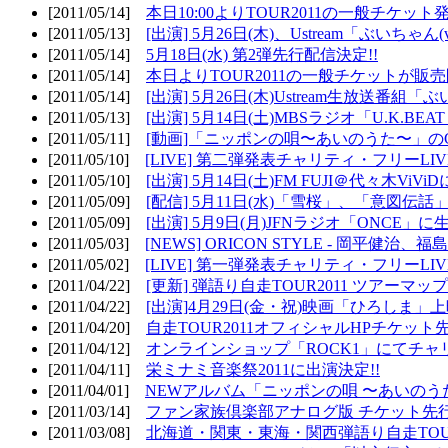
[2011/05/14]
本日10:00よりTOUR2011の一般チケッ
[2011/05/13]
[出演] 5月26日(木)、Ustream「ぶいちゃん(vi
[2011/05/14]
5月18日(水) 第2弾先行配信決定!!
[2011/05/14]
本日よりTOUR2011の一般チケットが販
[2011/05/14]
[出演] 5月26日(木)Ustream生放送番組
[2011/05/13]
[出演] 5月14日(土)MBSラジオ「U.K.BEAT
[2011/05/11]
[動画]「ニッポンの唄〜あいのうた〜」の
[2011/05/10]
[LIVE] 第二弾発表チャリティ・フリーL
[2011/05/10]
[出演] 5月14日(土)FM FUJI＠代々木ViV
[2011/05/09]
[配信] 5月11日(水)「雪桜」、「意図伝話
[2011/05/09]
[出演] 5月9日(月)JFNラジオ「ONCE」に生
[2011/05/03]
[NEWS] ORICON STYLE - 岡平健治
[2011/05/02]
[LIVE] 第一弾発表チャリティ・フリーL
[2011/04/22]
[更新] 弾語り自走TOUR2011 ツアーマッ
[2011/04/22]
[出演]4月29日(金・祝)映画「ひろしま」
[2011/04/20]
自走TOUR2011オフィシャルHPチケット
[2011/04/12]
オンラインショップ「ROCK1」にてチャ
[2011/04/11]
栄ミナミ音楽祭2011に出演決定!!
[2011/04/01]
NEWアルバム「ニッポンの唄 〜あいのう
[2011/03/14]
ファン家族倶楽部アナログ版 チケット先行
[2011/03/08]
北海道・関東・東海・関西弾語り自走TOUR