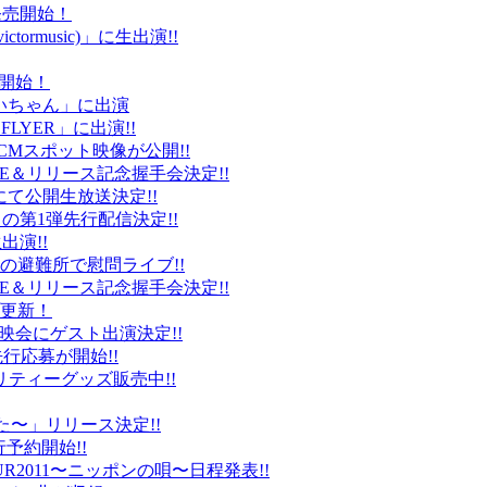
ト発売開始！
ctormusic)」に生出演!!
売開始！
「ぶいちゃん」に出演
 FLYER」に出演!!
CMスポット映像が公開!!
IVE＆リリース記念握手会決定!!
iDにて公開生放送決定!!
」の第1弾先行配信決定!!
出演!!
、福島の避難所で慰問ライブ!!
IVE＆リリース記念握手会決定!!
プ更新！
上映会にゲスト出演決定!!
先行応募が開始!!
リティーグッズ販売中!!
た〜」リリース決定!!
予約開始!!
2011〜ニッポンの唄〜日程発表!!