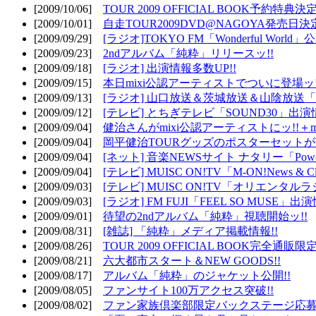
[2009/10/06]
TOUR 2009 OFFICIAL BOOK予約特典決定
[2009/10/01]
自走TOUR2009DVD@NAGOYA発売日決定
[2009/09/29]
[ラジオ]TOKYO FM「Wonderful Wor
[2009/09/23]
2ndアルバム「純粋」リリースッ!!
[2009/09/18]
[ラジオ] 出演情報多数UP!!
[2009/09/15]
本日mixi公認アーティストでついに登場ッ!
[2009/09/13]
[ラジオ] 山口放送＆茨城放送＆山陰放送「遊吟
[2009/09/12]
[テレビ] とちぎテレビ「SOUND30」出演情
[2009/09/04]
健治さんがmixi公認アーティストにッ!!＋m
[2009/09/04]
岡平健治TOURグッズのポスターセットがW
[2009/09/04]
[ネット] 音楽NEWSサイト ナタリー「Powe
[2009/09/04]
[テレビ] MUISC ON!TV「M-ON!News & 
[2009/09/03]
[テレビ] MUISC ON!TV「オリエンタ
[2009/09/03]
[ラジオ] FM FUJI「FEEL SO MUSE」出演
[2009/09/01]
待望の2ndアルバム「純粋」視聴開始ッ!!
[2009/08/31]
[雑誌] 「純粋」メディア掲載情報!!
[2009/08/26]
TOUR 2009 OFFICIAL BOOK完全通
[2009/08/21]
六大都市スタート＆NEW GOODS!!
[2009/08/17]
アルバム「純粋」のジャケット公開!!
[2009/08/05]
ファンサイト100万アクセス突破!!
[2009/08/02]
ファン家族倶楽部限定バックステージ応募開