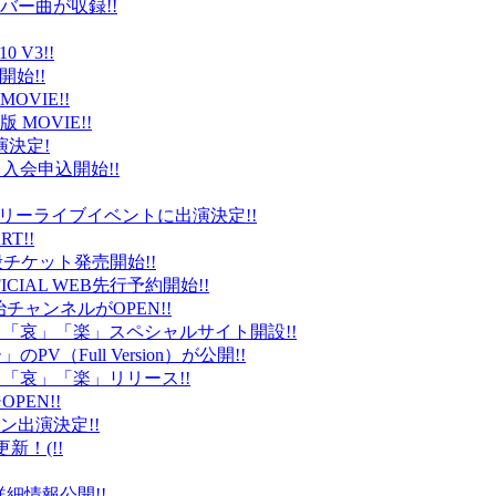
バー曲が収録!!
 V3!!
始!!
VIE!!
版 MOVIE!!
演決定!
入会申込開始!!
台）でフリーライブイベントに出演決定!!
T!!
般チケット発売開始!!
ICIAL WEB先行予約開始!!
平健治チャンネルがOPEN!!
怒」「哀」「楽」スペシャルサイト開設!!
Full Version）が公開!!
」「哀」「楽」リリース!!
EN!!
ン出演決定!!
更新！(!!
細情報公開!!