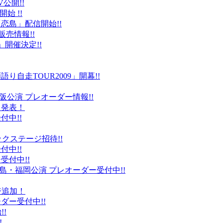
公開!!
始 !!
恋島」配信開始!!
販売情報!!
」開催決定!!
り自走TOUR2009」開幕!!
阪公演 プレオーダー情報!!
て発表！
付中!!
ックステージ招待!!
付中!!
受付中!!
島・福岡公演 プレオーダー受付中!!
ジ追加！
ダー受付中!!
!
!