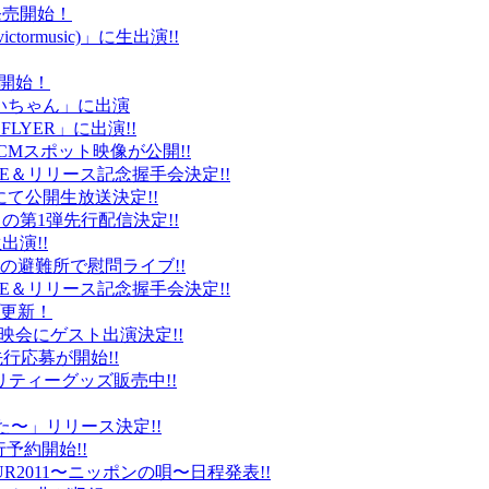
ト発売開始！
ctormusic)」に生出演!!
売開始！
「ぶいちゃん」に出演
 FLYER」に出演!!
CMスポット映像が公開!!
IVE＆リリース記念握手会決定!!
iDにて公開生放送決定!!
」の第1弾先行配信決定!!
出演!!
、福島の避難所で慰問ライブ!!
IVE＆リリース記念握手会決定!!
プ更新！
上映会にゲスト出演決定!!
先行応募が開始!!
リティーグッズ販売中!!
た〜」リリース決定!!
予約開始!!
2011〜ニッポンの唄〜日程発表!!