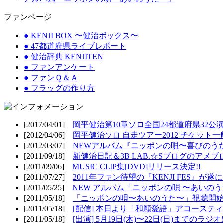
ファンページ
● KENJI BOX 〜健治ボックス〜
● 47都道府県ライブレポート
● 健治辞典 KENJITEN
● ファンアンケート
● ファンＱ＆Ａ
● フラッグの作り方
[2017/04/01]
岡平健治第10章ソロ全国24都道府県32公演
[2012/04/06]
岡平健治ソロ 自走ツアー2012 チケット一
[2012/03/07]
NEWアルバム『ニッポンの唄〜喜びのうた
[2011/09/18]
新健治日記＆3B LAB.☆Sブログのアメブ
[2011/09/06]
MUSIC CLIP集[DVD]リリース決定!!
[2011/07/27]
2011年ファン待望の『KENJI FES』が遂
[2011/05/25]
NEW アルバム「ニッポンの唄 〜あいのうた
[2011/05/18]
「ニッポンの唄〜あいのうた〜」視聴開始!
[2011/05/18]
[配信] 本日より「和願愛語」アコースティッ
[2011/05/18]
[出演] 5月19日(木)〜22日(日)までのラジ