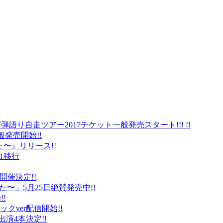
弾語り自走ツアー2017チケット一般発売スタート!!! !!
般発売開始!!
〜』リリース!!
ロ移行
に開催決定!!
〜」5月25日絶賛発売中!!
!
クver配信開始!!
オ出演4本決定!!