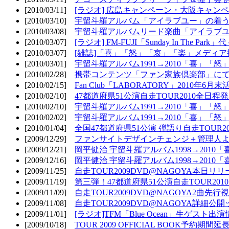
[2010/03/11]
[ラジオ] 広島キャンペーン・大阪キャンペ
[2010/03/10]
宇留斗羅アルバム「アイラブユー」の着う
[2010/03/08]
宇留斗羅アルバムリード楽曲「アイラブユー
[2010/03/07]
[ラジオ] FM-FUJI「Sunday In The Par
[2010/03/07]
[雑誌]「喜」「怒」「哀」「楽」メディア掲
[2010/03/01]
宇留斗羅アルバム1991→2010「喜」「怒
[2010/02/28]
携帯コンテンツ「ファン家族倶楽部」にて
[2010/02/15]
Fan Club「LABORATORY」2010年6月
[2010/02/10]
47都道府県51公演自走TOUR2010全日程
[2010/02/10]
宇留斗羅アルバム1991→2010「喜」「
[2010/02/02]
宇留斗羅アルバム1991→2010「喜」「
[2010/01/04]
全国47都道府県51公演 弾語り自走TOUR2
[2009/12/29]
ファンサイトデザインチェンジ＋管理人
[2009/12/21]
岡平健治 宇留斗羅アルバム1998→2010
[2009/12/16]
岡平健治 宇留斗羅アルバム1998→2010
[2009/11/25]
自走TOUR2009DVD@NAGOYA本日リリ
[2009/11/19]
第三弾！47都道府県51公演自走TOUR20
[2009/11/09]
自走TOUR2009DVD@NAGOYA2曲先行
[2009/11/08]
自走TOUR2009DVD@NAGOYA詳細公開ッ
[2009/11/01]
[ラジオ]TFM「Blue Ocean」生ゲスト出演
[2009/10/18]
TOUR 2009 OFFICIAL BOOK予約期間延長