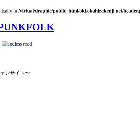
tically in
/virtual/draphic/public_html/old.okahirakenji.net/header
｜
ファンサイト〜