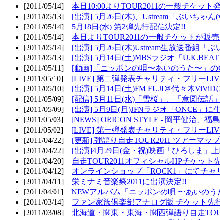
[2011/05/14]
本日10:00よりTOUR2011の一般チケッ
[2011/05/13]
[出演] 5月26日(木)、Ustream「ぶいちゃん(vi
[2011/05/14]
5月18日(水) 第2弾先行配信決定!!
[2011/05/14]
本日よりTOUR2011の一般チケットが販
[2011/05/14]
[出演] 5月26日(木)Ustream生放送番組
[2011/05/13]
[出演] 5月14日(土)MBSラジオ「U.K.BEAT
[2011/05/11]
[動画]「ニッポンの唄〜あいのうた〜」の
[2011/05/10]
[LIVE] 第二弾発表チャリティ・フリーL
[2011/05/10]
[出演] 5月14日(土)FM FUJI＠代々木ViV
[2011/05/09]
[配信] 5月11日(水)「雪桜」、「意図伝話
[2011/05/09]
[出演] 5月9日(月)JFNラジオ「ONCE」に生
[2011/05/03]
[NEWS] ORICON STYLE - 岡平健治
[2011/05/02]
[LIVE] 第一弾発表チャリティ・フリーL
[2011/04/22]
[更新] 弾語り自走TOUR2011 ツアーマッ
[2011/04/22]
[出演]4月29日(金・祝)映画「ひろしま」
[2011/04/20]
自走TOUR2011オフィシャルHPチケット
[2011/04/12]
オンラインショップ「ROCK1」にてチャ
[2011/04/11]
栄ミナミ音楽祭2011に出演決定!!
[2011/04/01]
NEWアルバム「ニッポンの唄 〜あいのう
[2011/03/14]
ファン家族倶楽部アナログ版 チケット先行
[2011/03/08]
北海道・関東・東海・関西弾語り自走TOUR