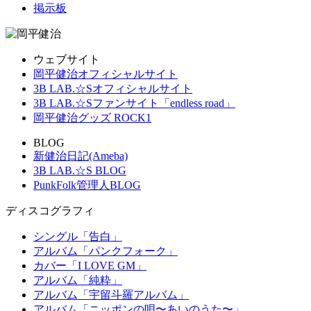
掲示板
ウェブサイト
岡平健治オフィシャルサイト
3B LAB.☆Sオフィシャルサイト
3B LAB.☆Sファンサイト「endless road」
岡平健治グッズ ROCK1
BLOG
新健治日記(Ameba)
3B LAB.☆S BLOG
PunkFolk管理人BLOG
ディスコグラフィ
シングル「告白」
アルバム「パンクフォーク」
カバー「I LOVE GM」
アルバム「純粋」
アルバム「宇留斗羅アルバム」
アルバム「ニッポンの唄〜あいのうた〜」