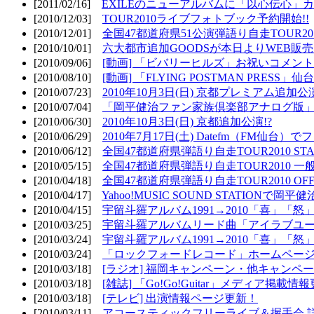
[2011/02/16]
EXILEのニューアルバムに「以心伝心」カ
[2010/12/03]
TOUR2010ライブフォトブック予約開始!!
[2010/12/01]
全国47都道府県51公演弾語り自走TOUR2010
[2010/10/01]
六大都市追加GOODSが本日よりWEB販売開
[2010/09/06]
[動画] 「ビバリーヒルズ」お祝いコメントMO
[2010/08/10]
[動画] 「FLYING POSTMAN PRESS」仙台
[2010/07/23]
2010年10月3日(日) 京都プレミアム追加公
[2010/07/04]
「岡平健治ファン家族倶楽部アナログ版」
[2010/06/30]
2010年10月3日(日) 京都追加公演!?
[2010/06/29]
2010年7月17日(土) Datefm（FM仙
[2010/06/12]
全国47都道府県弾語り自走TOUR2010 STAR
[2010/05/15]
全国47都道府県弾語り自走TOUR2010 一
[2010/04/18]
全国47都道府県弾語り自走TOUR2010 OFF
[2010/04/17]
Yahoo!MUSIC SOUND STATIONで岡
[2010/04/15]
宇留斗羅アルバム1991→2010「喜」「
[2010/03/25]
宇留斗羅アルバムリード曲「アイラブユー」のPV（
[2010/03/24]
宇留斗羅アルバム1991→2010「喜」「怒
[2010/03/24]
「ロックフォードレコード」ホームページOP
[2010/03/18]
[ラジオ] 福岡キャンペーン・他キャンペー
[2010/03/18]
[雑誌] 「Go!Go!Guitar」メディア掲載情報
[2010/03/18]
[テレビ] 出演情報ページ更新！
[2010/03/11]
アコースティックフリーライブ＆握手会 詳