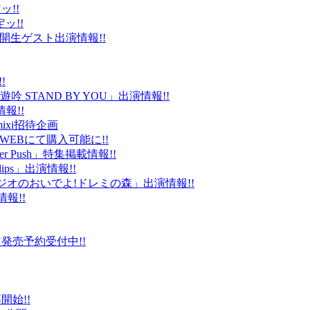
ッ!!
ッ!!
ld」公開生ゲスト出演情報!!
!
 STAND BY YOU」出演情報!!
報!!
ixi招待企画
EBにて購入可能に!!
r Push」特集掲載情報!!
Clips」出演情報!!
ルラジオのおいでよ!ドレミの森」出演情報!!
情報!!
販限定発売予約受付中!!
始!!