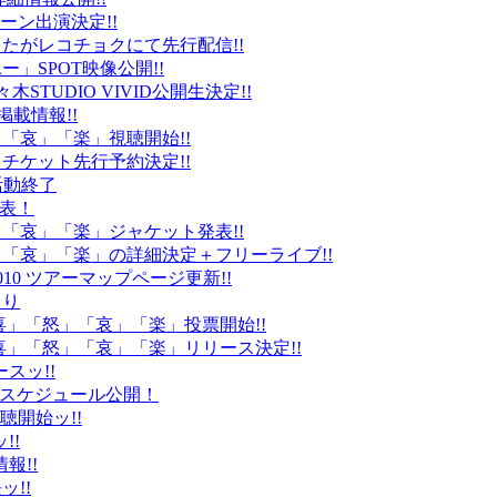
ーン出演決定!!
たがレコチョクにて先行配信!!
」SPOT映像公開!!
k」代々木STUDIO VIVID公開生決定!!
載情報!!
」「哀」「楽」視聴開始!!
チケット先行予約決定!!
末活動終了
発表！
怒」「哀」「楽」ジャケット発表!!
怒」「哀」「楽」の詳細決定＋フリーライブ!!
010 ツアーマップページ更新!!
より
「喜」「怒」「哀」「楽」投票開始!!
「喜」「怒」「哀」「楽」リリース決定!!
ースッ!!
10スケジュール公開！
視聴開始ッ!!
!!
情報!!
ッ!!