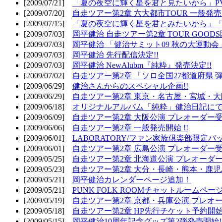
[2009/07/21]
「夏の夜空に輝く星を君と見たいから」PV
[2009/07/20]
自走ツアー第2章 六大都市TOUR 一般発売開
[2009/07/15]
「夏の夜空に輝く星を君とみたいから」「
[2009/07/03]
岡平健治 自走ツアー第2章 TOUR GOODS
[2009/07/03]
岡平健治 「健治サミット09 秋の大運動会
[2009/07/03]
岡平健治 先行配信決定!!
[2009/07/03]
岡平健治 NewAlubm『純粋』発売決定!!
[2009/07/02]
自走ツアー第2章 「ソロ全国27都道府県 弾語
[2009/06/29]
健治さんからのスペシャル企画!!
[2009/06/29]
自走ツアー第2章 東京・名古屋・宮城・大
[2009/06/18]
オリジナルアルバム「純粋」健治日記に
[2009/06/09]
自走ツアー第2章 大阪公演 プレオーダー受
[2009/06/06]
自走ツアー第2章 一般発売開始 !!
[2009/06/01]
LABORATORY/ファン家族倶楽部限定バ
[2009/06/01]
自走ツアー第2章 広島公演 プレオーダー受
[2009/05/25]
自走ツアー第2章 北海道公演 プレオーダー
[2009/05/23]
自走ツアー第2章 大分・長崎・熊本・鹿児
[2009/05/21]
岡平健治カレンダーページ追加！
[2009/05/21]
PUNK FOLK ROOMチャットルームペー
[2009/05/19]
自走ツアー第2章 京都・兵庫公演 プレオー
[2009/05/18]
自走ツアー第2章 HP先行チケット予約開始!
[2009/05/15]
岡平健治10周年記念グッズ第2弾発売開始!