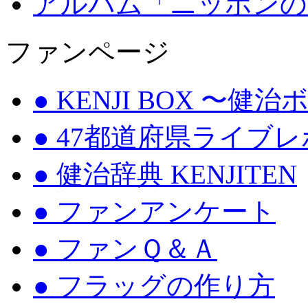
アルバム「ニッポンの
ファンページ
● KENJI BOX 〜健
● 47都道府県ライブ
● 健治辞典 KENJITEN
● ファンアンケート
● ファンＱ＆Ａ
● フラッグの作り方