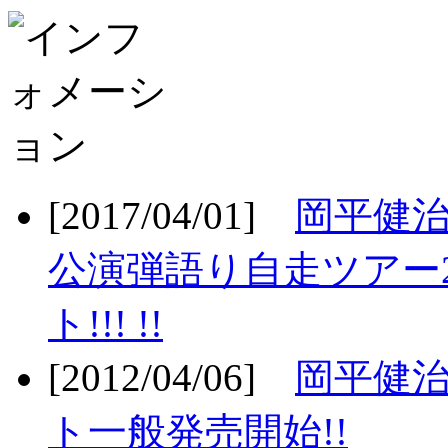
[2017/04/01]
岡平健治
公演弾語り自走ツアー2
ト!!! !!
[2012/04/06]
岡平健治
ト一般発売開始!!