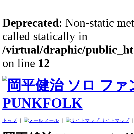
Deprecated
: Non-static me
called statically in
/virtual/draphic/public_h
on line
12
トップ
｜
メール
｜
サイトマップ