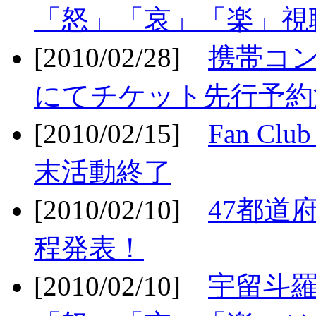
「怒」「哀」「楽」視聴
[2010/02/28]
携帯コ
にてチケット先行予約決
[2010/02/15]
Fan Cl
末活動終了
[2010/02/10]
47都道府
程発表！
[2010/02/10]
宇留斗羅