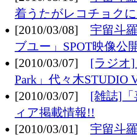
着うたがレコチョクに
[2010/03/08]
宇留斗
ブユー」SPOT映像公開
[2010/03/07]
[ラジオ] F
Park」代々木STUDIO 
[2010/03/07]
[雑誌]
ィア掲載情報!!
[2010/03/01]
宇留斗羅