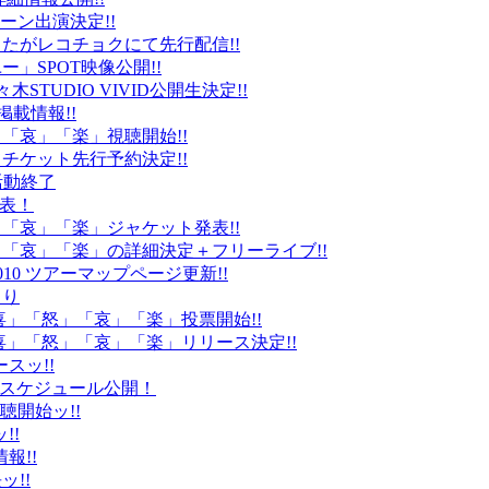
ーン出演決定!!
たがレコチョクにて先行配信!!
」SPOT映像公開!!
k」代々木STUDIO VIVID公開生決定!!
載情報!!
」「哀」「楽」視聴開始!!
チケット先行予約決定!!
末活動終了
発表！
怒」「哀」「楽」ジャケット発表!!
怒」「哀」「楽」の詳細決定＋フリーライブ!!
010 ツアーマップページ更新!!
より
「喜」「怒」「哀」「楽」投票開始!!
「喜」「怒」「哀」「楽」リリース決定!!
ースッ!!
10スケジュール公開！
視聴開始ッ!!
!!
情報!!
ッ!!