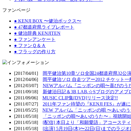
ファンページ
● KENJI BOX 〜健治ボックス〜
● 47都道府県ライブレポート
● 健治辞典 KENJITEN
● ファンアンケート
● ファンＱ＆Ａ
● フラッグの作り方
[2017/04/01]
岡平健治第10章ソロ全国24都道府県32公演
[2012/04/06]
岡平健治ソロ 自走ツアー2012 チケット一
[2012/03/07]
NEWアルバム『ニッポンの唄〜喜びのうた
[2011/09/18]
新健治日記＆3B LAB.☆Sブログのアメブ
[2011/09/06]
MUSIC CLIP集[DVD]リリース決定!!
[2011/07/27]
2011年ファン待望の『KENJI FES』が遂
[2011/05/25]
NEW アルバム「ニッポンの唄 〜あいのうた
[2011/05/18]
「ニッポンの唄〜あいのうた〜」視聴開始!
[2011/05/18]
[配信] 本日より「和願愛語」アコースティッ
[2011/05/18]
[出演] 5月19日(木)〜22日(日)までのラジ