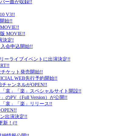
バー曲が収録!!
 V3!!
始!!
VIE!!
版 MOVIE!!
演決定!
入会申込開始!!
台）でフリーライブイベントに出演決定!!
T!!
般チケット発売開始!!
ICIAL WEB先行予約開始!!
平健治チャンネルがOPEN!!
怒」「哀」「楽」スペシャルサイト開設!!
Full Version）が公開!!
」「哀」「楽」リリース!!
EN!!
ン出演決定!!
更新！(!!
細情報公開!!