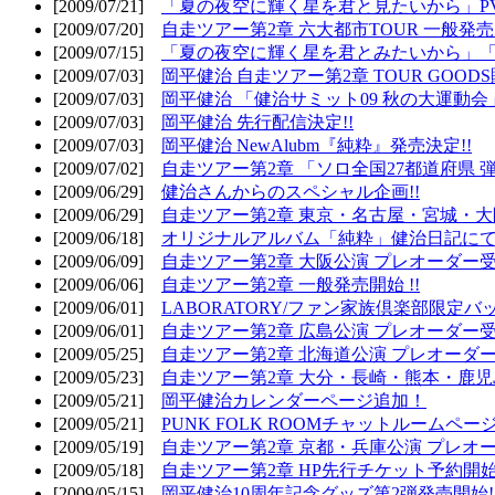
[2009/07/21]
「夏の夜空に輝く星を君と見たいから」PV
[2009/07/20]
自走ツアー第2章 六大都市TOUR 一般発売開
[2009/07/15]
「夏の夜空に輝く星を君とみたいから」「
[2009/07/03]
岡平健治 自走ツアー第2章 TOUR GOODS
[2009/07/03]
岡平健治 「健治サミット09 秋の大運動会
[2009/07/03]
岡平健治 先行配信決定!!
[2009/07/03]
岡平健治 NewAlubm『純粋』発売決定!!
[2009/07/02]
自走ツアー第2章 「ソロ全国27都道府県 弾語
[2009/06/29]
健治さんからのスペシャル企画!!
[2009/06/29]
自走ツアー第2章 東京・名古屋・宮城・大
[2009/06/18]
オリジナルアルバム「純粋」健治日記に
[2009/06/09]
自走ツアー第2章 大阪公演 プレオーダー受
[2009/06/06]
自走ツアー第2章 一般発売開始 !!
[2009/06/01]
LABORATORY/ファン家族倶楽部限定バ
[2009/06/01]
自走ツアー第2章 広島公演 プレオーダー受
[2009/05/25]
自走ツアー第2章 北海道公演 プレオーダー
[2009/05/23]
自走ツアー第2章 大分・長崎・熊本・鹿児
[2009/05/21]
岡平健治カレンダーページ追加！
[2009/05/21]
PUNK FOLK ROOMチャットルームペー
[2009/05/19]
自走ツアー第2章 京都・兵庫公演 プレオー
[2009/05/18]
自走ツアー第2章 HP先行チケット予約開始!
[2009/05/15]
岡平健治10周年記念グッズ第2弾発売開始!