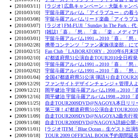
[2010/03/11]
[ラジオ] 広島キャンペーン・大阪キャンペ
[2010/03/10]
宇留斗羅アルバム「アイラブユー」の着う
[2010/03/08]
宇留斗羅アルバムリード楽曲「アイラブユー
[2010/03/07]
[ラジオ] FM-FUJI「Sunday In The Par
[2010/03/07]
[雑誌]「喜」「怒」「哀」「楽」メディア掲
[2010/03/01]
宇留斗羅アルバム1991→2010「喜」「怒
[2010/02/28]
携帯コンテンツ「ファン家族倶楽部」にて
[2010/02/15]
Fan Club「LABORATORY」2010年6月
[2010/02/10]
47都道府県51公演自走TOUR2010全日程
[2010/02/10]
宇留斗羅アルバム1991→2010「喜」「
[2010/02/02]
宇留斗羅アルバム1991→2010「喜」「
[2010/01/04]
全国47都道府県51公演 弾語り自走TOUR2
[2009/12/29]
ファンサイトデザインチェンジ＋管理人
[2009/12/21]
岡平健治 宇留斗羅アルバム1998→2010
[2009/12/16]
岡平健治 宇留斗羅アルバム1998→2010
[2009/11/25]
自走TOUR2009DVD@NAGOYA本日リリ
[2009/11/19]
第三弾！47都道府県51公演自走TOUR20
[2009/11/09]
自走TOUR2009DVD@NAGOYA2曲先行
[2009/11/08]
自走TOUR2009DVD@NAGOYA詳細公開ッ
[2009/11/01]
[ラジオ]TFM「Blue Ocean」生ゲスト出演
[2009/10/18]
TOUR 2009 OFFICIAL BOOK予約期間延長