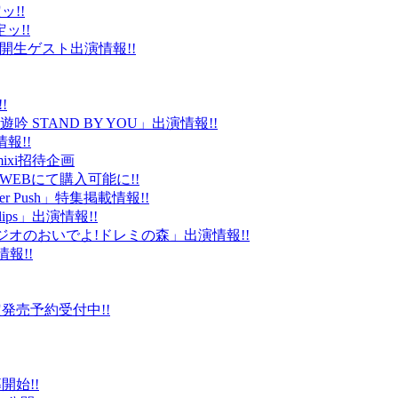
ッ!!
ッ!!
ld」公開生ゲスト出演情報!!
!
 STAND BY YOU」出演情報!!
報!!
ixi招待企画
EBにて購入可能に!!
r Push」特集掲載情報!!
Clips」出演情報!!
ルラジオのおいでよ!ドレミの森」出演情報!!
情報!!
販限定発売予約受付中!!
始!!