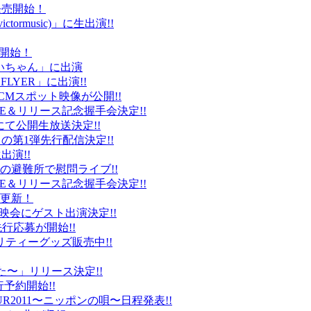
ト発売開始！
ctormusic)」に生出演!!
売開始！
「ぶいちゃん」に出演
 FLYER」に出演!!
CMスポット映像が公開!!
IVE＆リリース記念握手会決定!!
iDにて公開生放送決定!!
」の第1弾先行配信決定!!
出演!!
、福島の避難所で慰問ライブ!!
IVE＆リリース記念握手会決定!!
プ更新！
上映会にゲスト出演決定!!
先行応募が開始!!
リティーグッズ販売中!!
た〜」リリース決定!!
予約開始!!
2011〜ニッポンの唄〜日程発表!!