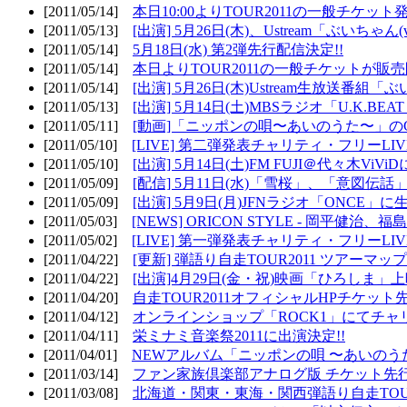
[2011/05/14]
本日10:00よりTOUR2011の一般チケッ
[2011/05/13]
[出演] 5月26日(木)、Ustream「ぶいちゃん(vi
[2011/05/14]
5月18日(水) 第2弾先行配信決定!!
[2011/05/14]
本日よりTOUR2011の一般チケットが販
[2011/05/14]
[出演] 5月26日(木)Ustream生放送番組
[2011/05/13]
[出演] 5月14日(土)MBSラジオ「U.K.BEAT
[2011/05/11]
[動画]「ニッポンの唄〜あいのうた〜」の
[2011/05/10]
[LIVE] 第二弾発表チャリティ・フリーL
[2011/05/10]
[出演] 5月14日(土)FM FUJI＠代々木ViV
[2011/05/09]
[配信] 5月11日(水)「雪桜」、「意図伝話
[2011/05/09]
[出演] 5月9日(月)JFNラジオ「ONCE」に生
[2011/05/03]
[NEWS] ORICON STYLE - 岡平健治
[2011/05/02]
[LIVE] 第一弾発表チャリティ・フリーL
[2011/04/22]
[更新] 弾語り自走TOUR2011 ツアーマッ
[2011/04/22]
[出演]4月29日(金・祝)映画「ひろしま」
[2011/04/20]
自走TOUR2011オフィシャルHPチケット
[2011/04/12]
オンラインショップ「ROCK1」にてチャ
[2011/04/11]
栄ミナミ音楽祭2011に出演決定!!
[2011/04/01]
NEWアルバム「ニッポンの唄 〜あいのう
[2011/03/14]
ファン家族倶楽部アナログ版 チケット先行
[2011/03/08]
北海道・関東・東海・関西弾語り自走TOUR