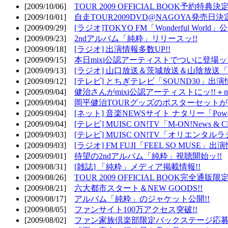
[2009/10/06]
TOUR 2009 OFFICIAL BOOK予約特典決定
[2009/10/01]
自走TOUR2009DVD@NAGOYA発売日決定
[2009/09/29]
[ラジオ]TOKYO FM「Wonderful Wor
[2009/09/23]
2ndアルバム「純粋」リリースッ!!
[2009/09/18]
[ラジオ] 出演情報多数UP!!
[2009/09/15]
本日mixi公認アーティストでついに登場ッ!
[2009/09/13]
[ラジオ] 山口放送＆茨城放送＆山陰放送「遊吟
[2009/09/12]
[テレビ] とちぎテレビ「SOUND30」出演情
[2009/09/04]
健治さんがmixi公認アーティストにッ!!＋m
[2009/09/04]
岡平健治TOURグッズのポスターセットがW
[2009/09/04]
[ネット] 音楽NEWSサイト ナタリー「Powe
[2009/09/04]
[テレビ] MUISC ON!TV「M-ON!News & 
[2009/09/03]
[テレビ] MUISC ON!TV「オリエンタ
[2009/09/03]
[ラジオ] FM FUJI「FEEL SO MUSE」出演
[2009/09/01]
待望の2ndアルバム「純粋」視聴開始ッ!!
[2009/08/31]
[雑誌] 「純粋」メディア掲載情報!!
[2009/08/26]
TOUR 2009 OFFICIAL BOOK完全通
[2009/08/21]
六大都市スタート＆NEW GOODS!!
[2009/08/17]
アルバム「純粋」のジャケット公開!!
[2009/08/05]
ファンサイト100万アクセス突破!!
[2009/08/02]
ファン家族倶楽部限定バックステージ応募開