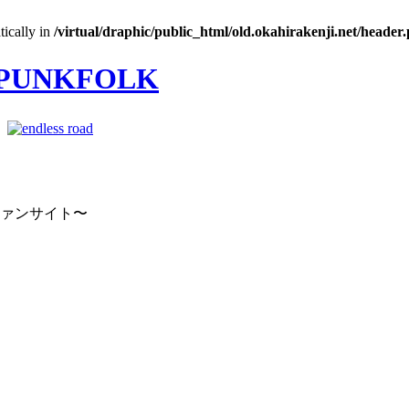
tically in
/virtual/draphic/public_html/old.okahirakenji.net/header
｜
ファンサイト〜