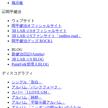
掲示板
ウェブサイト
岡平健治オフィシャルサイト
3B LAB.☆Sオフィシャルサイト
3B LAB.☆Sファンサイト「endless road」
岡平健治グッズ ROCK1
BLOG
新健治日記(Ameba)
3B LAB.☆S BLOG
PunkFolk管理人BLOG
ディスコグラフィ
シングル「告白」
アルバム「パンクフォーク」
カバー「I LOVE GM」
アルバム「純粋」
アルバム「宇留斗羅アルバム」
アルバム「ニッポンの唄〜あいのうた〜」