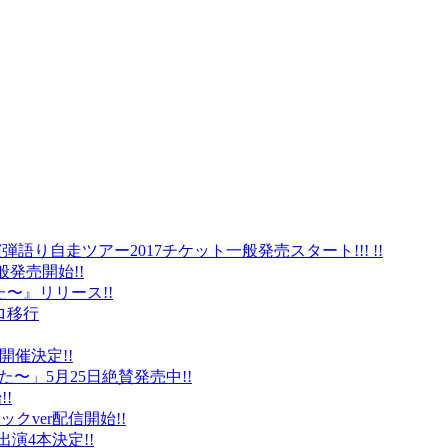
弾語り自走ツアー2017チケット一般発売スタート!!! !!
般発売開始!!
〜』リリース!!
ロ移行
に開催決定!!
〜」5月25日絶賛発売中!!
!
クver配信開始!!
オ出演4本決定!!