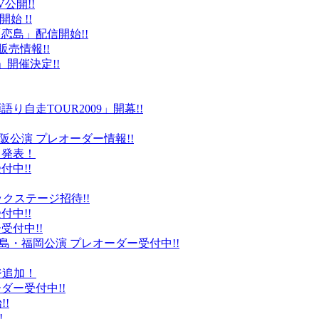
公開!!
始 !!
恋島」配信開始!!
販売情報!!
」開催決定!!
り自走TOUR2009」開幕!!
阪公演 プレオーダー情報!!
て発表！
付中!!
ックステージ招待!!
付中!!
受付中!!
島・福岡公演 プレオーダー受付中!!
ジ追加！
ダー受付中!!
!
!