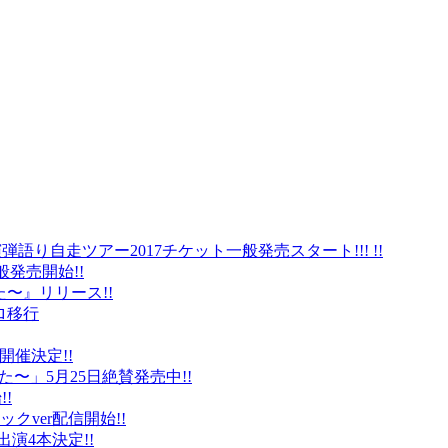
弾語り自走ツアー2017チケット一般発売スタート!!! !!
般発売開始!!
〜』リリース!!
ロ移行
に開催決定!!
〜」5月25日絶賛発売中!!
!
クver配信開始!!
オ出演4本決定!!