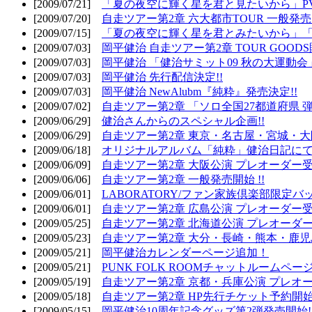
[2009/07/21]
「夏の夜空に輝く星を君と見たいから」PV
[2009/07/20]
自走ツアー第2章 六大都市TOUR 一般発売開
[2009/07/15]
「夏の夜空に輝く星を君とみたいから」「
[2009/07/03]
岡平健治 自走ツアー第2章 TOUR GOODS
[2009/07/03]
岡平健治 「健治サミット09 秋の大運動会
[2009/07/03]
岡平健治 先行配信決定!!
[2009/07/03]
岡平健治 NewAlubm『純粋』発売決定!!
[2009/07/02]
自走ツアー第2章 「ソロ全国27都道府県 弾語
[2009/06/29]
健治さんからのスペシャル企画!!
[2009/06/29]
自走ツアー第2章 東京・名古屋・宮城・大
[2009/06/18]
オリジナルアルバム「純粋」健治日記に
[2009/06/09]
自走ツアー第2章 大阪公演 プレオーダー受
[2009/06/06]
自走ツアー第2章 一般発売開始 !!
[2009/06/01]
LABORATORY/ファン家族倶楽部限定バ
[2009/06/01]
自走ツアー第2章 広島公演 プレオーダー受
[2009/05/25]
自走ツアー第2章 北海道公演 プレオーダー
[2009/05/23]
自走ツアー第2章 大分・長崎・熊本・鹿児
[2009/05/21]
岡平健治カレンダーページ追加！
[2009/05/21]
PUNK FOLK ROOMチャットルームペー
[2009/05/19]
自走ツアー第2章 京都・兵庫公演 プレオー
[2009/05/18]
自走ツアー第2章 HP先行チケット予約開始!
[2009/05/15]
岡平健治10周年記念グッズ第2弾発売開始!