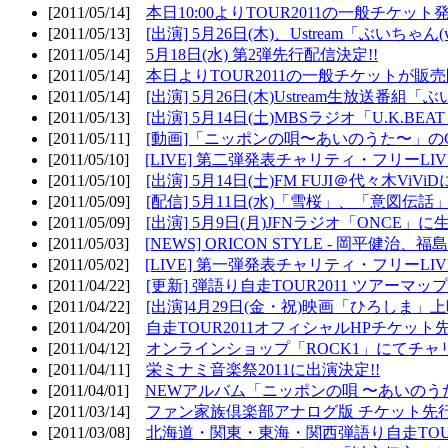
[2011/05/14]
本日10:00よりTOUR2011の一般チケッ
[2011/05/13]
[出演] 5月26日(木)、Ustream「ぶいちゃん(vi
[2011/05/14]
5月18日(水) 第2弾先行配信決定!!
[2011/05/14]
本日よりTOUR2011の一般チケットが販
[2011/05/14]
[出演] 5月26日(木)Ustream生放送番組
[2011/05/13]
[出演] 5月14日(土)MBSラジオ「U.K.BEAT
[2011/05/11]
[動画]「ニッポンの唄〜あいのうた〜」の
[2011/05/10]
[LIVE] 第二弾発表チャリティ・フリーL
[2011/05/10]
[出演] 5月14日(土)FM FUJI＠代々木ViV
[2011/05/09]
[配信] 5月11日(水)「雪桜」、「意図伝話
[2011/05/09]
[出演] 5月9日(月)JFNラジオ「ONCE」に生
[2011/05/03]
[NEWS] ORICON STYLE - 岡平健治
[2011/05/02]
[LIVE] 第一弾発表チャリティ・フリーL
[2011/04/22]
[更新] 弾語り自走TOUR2011 ツアーマッ
[2011/04/22]
[出演]4月29日(金・祝)映画「ひろしま」
[2011/04/20]
自走TOUR2011オフィシャルHPチケット
[2011/04/12]
オンラインショップ「ROCK1」にてチャ
[2011/04/11]
栄ミナミ音楽祭2011に出演決定!!
[2011/04/01]
NEWアルバム「ニッポンの唄 〜あいのう
[2011/03/14]
ファン家族倶楽部アナログ版 チケット先行
[2011/03/08]
北海道・関東・東海・関西弾語り自走TOUR