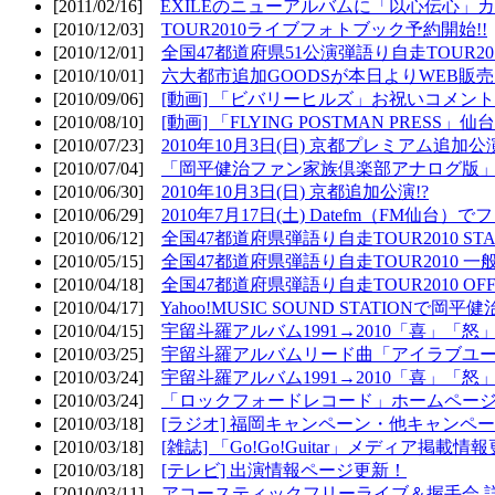
[2011/02/16]
EXILEのニューアルバムに「以心伝心」カ
[2010/12/03]
TOUR2010ライブフォトブック予約開始!!
[2010/12/01]
全国47都道府県51公演弾語り自走TOUR2010
[2010/10/01]
六大都市追加GOODSが本日よりWEB販売開
[2010/09/06]
[動画] 「ビバリーヒルズ」お祝いコメントMO
[2010/08/10]
[動画] 「FLYING POSTMAN PRESS」仙台
[2010/07/23]
2010年10月3日(日) 京都プレミアム追加公
[2010/07/04]
「岡平健治ファン家族倶楽部アナログ版」
[2010/06/30]
2010年10月3日(日) 京都追加公演!?
[2010/06/29]
2010年7月17日(土) Datefm（FM仙
[2010/06/12]
全国47都道府県弾語り自走TOUR2010 STAR
[2010/05/15]
全国47都道府県弾語り自走TOUR2010 一
[2010/04/18]
全国47都道府県弾語り自走TOUR2010 OFF
[2010/04/17]
Yahoo!MUSIC SOUND STATIONで岡
[2010/04/15]
宇留斗羅アルバム1991→2010「喜」「
[2010/03/25]
宇留斗羅アルバムリード曲「アイラブユー」のPV（
[2010/03/24]
宇留斗羅アルバム1991→2010「喜」「怒
[2010/03/24]
「ロックフォードレコード」ホームページOP
[2010/03/18]
[ラジオ] 福岡キャンペーン・他キャンペー
[2010/03/18]
[雑誌] 「Go!Go!Guitar」メディア掲載情報
[2010/03/18]
[テレビ] 出演情報ページ更新！
[2010/03/11]
アコースティックフリーライブ＆握手会 詳