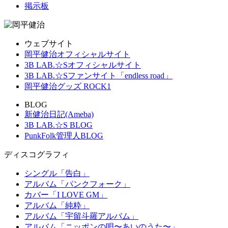
掲示板
ウェブサイト
岡平健治オフィシャルサイト
3B LAB.☆Sオフィシャルサイト
3B LAB.☆Sファンサイト「endless road」
岡平健治グッズ ROCK1
BLOG
新健治日記(Ameba)
3B LAB.☆S BLOG
PunkFolk管理人BLOG
ディスコグラフィ
シングル「告白」
アルバム「パンクフォーク」
カバー「I LOVE GM」
アルバム「純粋」
アルバム「宇留斗羅アルバム」
アルバム「ニッポンの唄〜あいのうた〜」