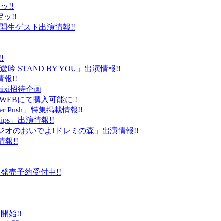
ッ!!
ッ!!
ld」公開生ゲスト出演情報!!
!
 STAND BY YOU」出演情報!!
報!!
ixi招待企画
EBにて購入可能に!!
r Push」特集掲載情報!!
Clips」出演情報!!
ルラジオのおいでよ!ドレミの森」出演情報!!
情報!!
販限定発売予約受付中!!
始!!