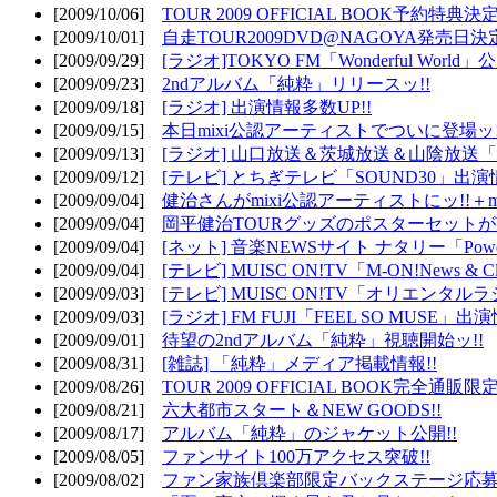
[2009/10/06]
TOUR 2009 OFFICIAL BOOK予約特典決定
[2009/10/01]
自走TOUR2009DVD@NAGOYA発売日決定
[2009/09/29]
[ラジオ]TOKYO FM「Wonderful Wor
[2009/09/23]
2ndアルバム「純粋」リリースッ!!
[2009/09/18]
[ラジオ] 出演情報多数UP!!
[2009/09/15]
本日mixi公認アーティストでついに登場ッ!
[2009/09/13]
[ラジオ] 山口放送＆茨城放送＆山陰放送「遊吟
[2009/09/12]
[テレビ] とちぎテレビ「SOUND30」出演情
[2009/09/04]
健治さんがmixi公認アーティストにッ!!＋m
[2009/09/04]
岡平健治TOURグッズのポスターセットがW
[2009/09/04]
[ネット] 音楽NEWSサイト ナタリー「Powe
[2009/09/04]
[テレビ] MUISC ON!TV「M-ON!News & 
[2009/09/03]
[テレビ] MUISC ON!TV「オリエンタ
[2009/09/03]
[ラジオ] FM FUJI「FEEL SO MUSE」出演
[2009/09/01]
待望の2ndアルバム「純粋」視聴開始ッ!!
[2009/08/31]
[雑誌] 「純粋」メディア掲載情報!!
[2009/08/26]
TOUR 2009 OFFICIAL BOOK完全通
[2009/08/21]
六大都市スタート＆NEW GOODS!!
[2009/08/17]
アルバム「純粋」のジャケット公開!!
[2009/08/05]
ファンサイト100万アクセス突破!!
[2009/08/02]
ファン家族倶楽部限定バックステージ応募開