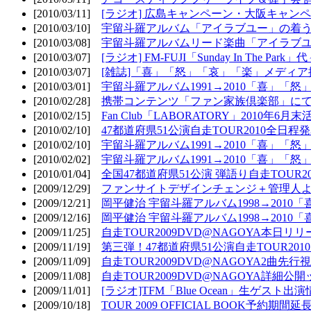
[2010/03/11]
[ラジオ] 広島キャンペーン・大阪キャンペ
[2010/03/10]
宇留斗羅アルバム「アイラブユー」の着う
[2010/03/08]
宇留斗羅アルバムリード楽曲「アイラブユー
[2010/03/07]
[ラジオ] FM-FUJI「Sunday In The Par
[2010/03/07]
[雑誌]「喜」「怒」「哀」「楽」メディア掲
[2010/03/01]
宇留斗羅アルバム1991→2010「喜」「怒
[2010/02/28]
携帯コンテンツ「ファン家族倶楽部」にて
[2010/02/15]
Fan Club「LABORATORY」2010年6月
[2010/02/10]
47都道府県51公演自走TOUR2010全日程
[2010/02/10]
宇留斗羅アルバム1991→2010「喜」「
[2010/02/02]
宇留斗羅アルバム1991→2010「喜」「
[2010/01/04]
全国47都道府県51公演 弾語り自走TOUR2
[2009/12/29]
ファンサイトデザインチェンジ＋管理人
[2009/12/21]
岡平健治 宇留斗羅アルバム1998→2010
[2009/12/16]
岡平健治 宇留斗羅アルバム1998→2010
[2009/11/25]
自走TOUR2009DVD@NAGOYA本日リリ
[2009/11/19]
第三弾！47都道府県51公演自走TOUR20
[2009/11/09]
自走TOUR2009DVD@NAGOYA2曲先行
[2009/11/08]
自走TOUR2009DVD@NAGOYA詳細公開ッ
[2009/11/01]
[ラジオ]TFM「Blue Ocean」生ゲスト出演
[2009/10/18]
TOUR 2009 OFFICIAL BOOK予約期間延長