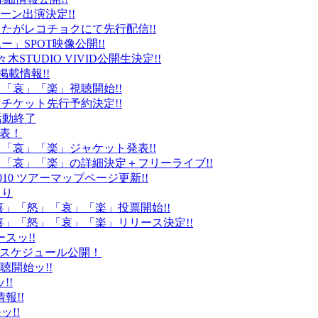
ーン出演決定!!
たがレコチョクにて先行配信!!
」SPOT映像公開!!
k」代々木STUDIO VIVID公開生決定!!
載情報!!
」「哀」「楽」視聴開始!!
チケット先行予約決定!!
末活動終了
発表！
怒」「哀」「楽」ジャケット発表!!
怒」「哀」「楽」の詳細決定＋フリーライブ!!
010 ツアーマップページ更新!!
より
「喜」「怒」「哀」「楽」投票開始!!
「喜」「怒」「哀」「楽」リリース決定!!
ースッ!!
10スケジュール公開！
視聴開始ッ!!
!!
情報!!
ッ!!