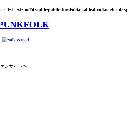
tically in
/virtual/draphic/public_html/old.okahirakenji.net/header
｜
ファンサイト〜