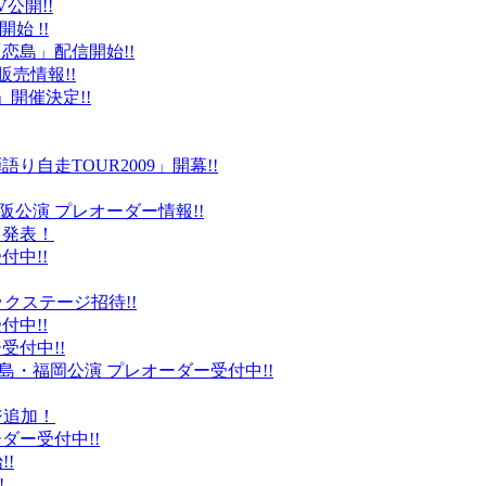
公開!!
始 !!
恋島」配信開始!!
販売情報!!
」開催決定!!
り自走TOUR2009」開幕!!
阪公演 プレオーダー情報!!
て発表！
付中!!
ックステージ招待!!
付中!!
受付中!!
島・福岡公演 プレオーダー受付中!!
ジ追加！
ダー受付中!!
!
!