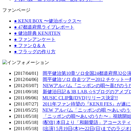
ファンページ
● KENJI BOX 〜健治ボックス〜
● 47都道府県ライブレポート
● 健治辞典 KENJITEN
● ファンアンケート
● ファンＱ＆Ａ
● フラッグの作り方
[2017/04/01]
岡平健治第10章ソロ全国24都道府県32公演
[2012/04/06]
岡平健治ソロ 自走ツアー2012 チケット一
[2012/03/07]
NEWアルバム『ニッポンの唄〜喜びのうた
[2011/09/18]
新健治日記＆3B LAB.☆Sブログのアメブ
[2011/09/06]
MUSIC CLIP集[DVD]リリース決定!!
[2011/07/27]
2011年ファン待望の『KENJI FES』が遂
[2011/05/25]
NEW アルバム「ニッポンの唄 〜あいのうた
[2011/05/18]
「ニッポンの唄〜あいのうた〜」視聴開始!
[2011/05/18]
[配信] 本日より「和願愛語」アコースティッ
[2011/05/18]
[出演] 5月19日(木)〜22日(日)までのラジ