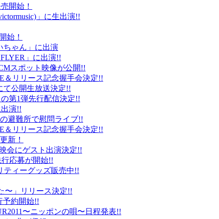
ト発売開始！
ctormusic)」に生出演!!
売開始！
「ぶいちゃん」に出演
 FLYER」に出演!!
CMスポット映像が公開!!
IVE＆リリース記念握手会決定!!
iDにて公開生放送決定!!
」の第1弾先行配信決定!!
出演!!
、福島の避難所で慰問ライブ!!
IVE＆リリース記念握手会決定!!
プ更新！
上映会にゲスト出演決定!!
先行応募が開始!!
リティーグッズ販売中!!
た〜」リリース決定!!
予約開始!!
2011〜ニッポンの唄〜日程発表!!