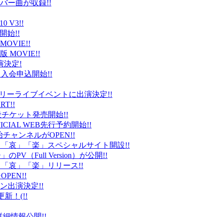
バー曲が収録!!
 V3!!
始!!
VIE!!
版 MOVIE!!
演決定!
入会申込開始!!
台）でフリーライブイベントに出演決定!!
T!!
般チケット発売開始!!
ICIAL WEB先行予約開始!!
平健治チャンネルがOPEN!!
怒」「哀」「楽」スペシャルサイト開設!!
Full Version）が公開!!
」「哀」「楽」リリース!!
EN!!
ン出演決定!!
更新！(!!
細情報公開!!