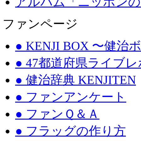
アルバム「ニッポンの
ファンページ
● KENJI BOX 〜健
● 47都道府県ライブ
● 健治辞典 KENJITEN
● ファンアンケート
● ファンＱ＆Ａ
● フラッグの作り方