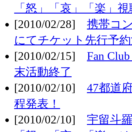
「怒」「哀」「楽」視聴
[2010/02/28]
携帯コ
にてチケット先行予約決
[2010/02/15]
Fan Cl
末活動終了
[2010/02/10]
47都道府
程発表！
[2010/02/10]
宇留斗羅