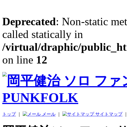
Deprecated
: Non-static me
called statically in
/virtual/draphic/public_h
on line
12
トップ
｜
メール
｜
サイトマップ