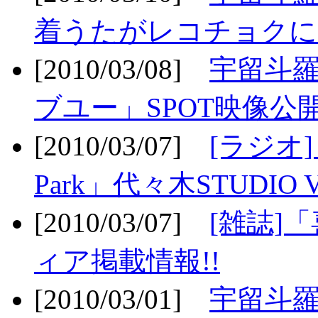
着うたがレコチョクに
[2010/03/08]
宇留斗
ブユー」SPOT映像公開
[2010/03/07]
[ラジオ] F
Park」代々木STUDIO 
[2010/03/07]
[雑誌]
ィア掲載情報!!
[2010/03/01]
宇留斗羅