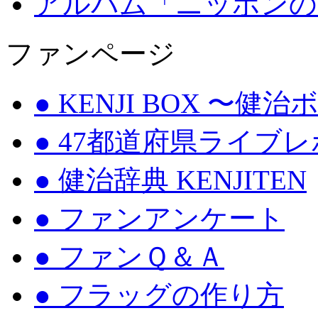
アルバム「ニッポンの
ファンページ
● KENJI BOX 〜健
● 47都道府県ライブ
● 健治辞典 KENJITEN
● ファンアンケート
● ファンＱ＆Ａ
● フラッグの作り方