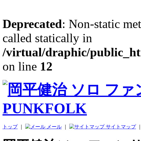
Deprecated
: Non-static me
called statically in
/virtual/draphic/public_h
on line
12
トップ
｜
メール
｜
サイトマップ