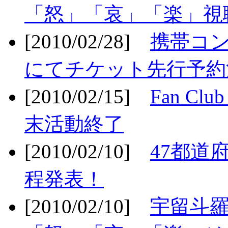
「怒」「哀」「楽」視聴
[2010/02/28]
携帯コ
にてチケット先行予約決
[2010/02/15]
Fan Cl
末活動終了
[2010/02/10]
47都道府
程発表！
[2010/02/10]
宇留斗羅