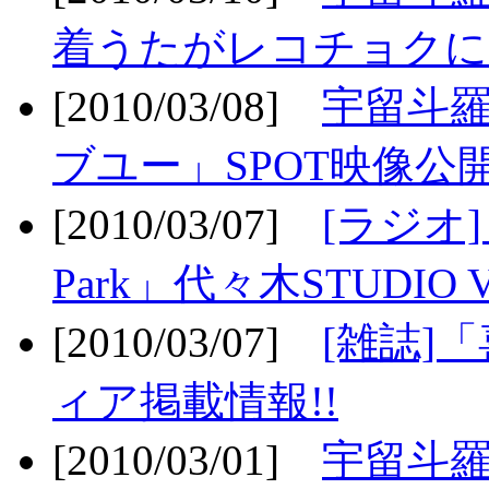
着うたがレコチョクに
[2010/03/08]
宇留斗
ブユー」SPOT映像公開
[2010/03/07]
[ラジオ] F
Park」代々木STUDIO 
[2010/03/07]
[雑誌]
ィア掲載情報!!
[2010/03/01]
宇留斗羅