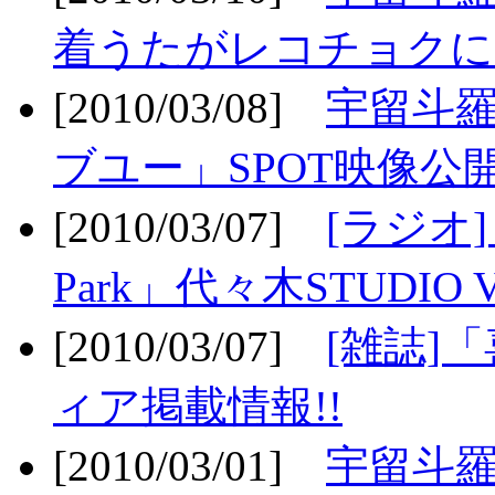
着うたがレコチョクに
[2010/03/08]
宇留斗
ブユー」SPOT映像公開
[2010/03/07]
[ラジオ] F
Park」代々木STUDIO 
[2010/03/07]
[雑誌]
ィア掲載情報!!
[2010/03/01]
宇留斗羅