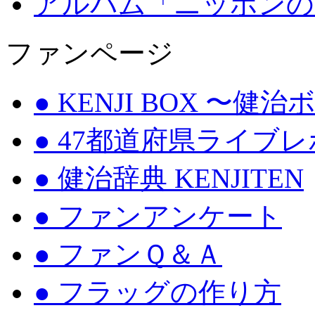
アルバム「ニッポンの
ファンページ
● KENJI BOX 〜健
● 47都道府県ライブ
● 健治辞典 KENJITEN
● ファンアンケート
● ファンＱ＆Ａ
● フラッグの作り方