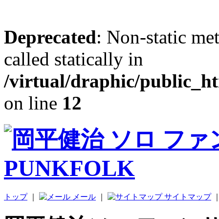
Deprecated
: Non-static me
called statically in
/virtual/draphic/public_h
on line
12
トップ
｜
メール
｜
サイトマップ