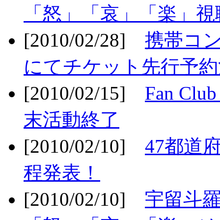
「怒」「哀」「楽」視聴
[2010/02/28]
携帯コ
にてチケット先行予約決
[2010/02/15]
Fan Cl
末活動終了
[2010/02/10]
47都道府
程発表！
[2010/02/10]
宇留斗羅