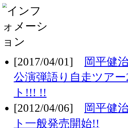
[2017/04/01]
岡平健治
公演弾語り自走ツアー2
ト!!! !!
[2012/04/06]
岡平健治
ト一般発売開始!!