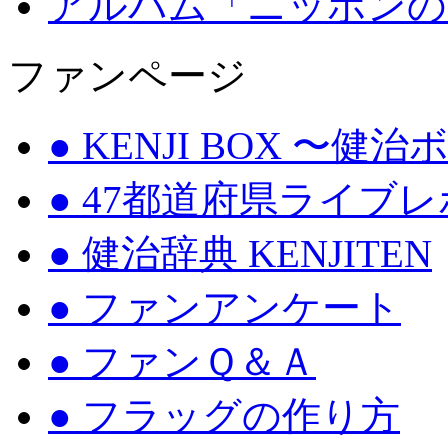
アルバム「ニッポンの
ファンページ
● KENJI BOX 〜健
● 47都道府県ライブ
● 健治辞典 KENJITEN
● ファンアンケート
● ファンＱ＆Ａ
● フラッグの作り方