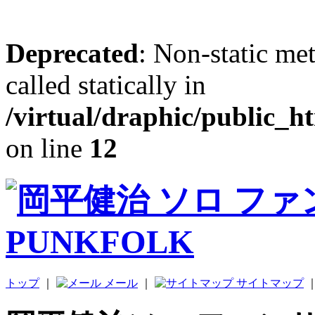
Deprecated
: Non-static me
called statically in
/virtual/draphic/public_h
on line
12
トップ
｜
メール
｜
サイトマップ