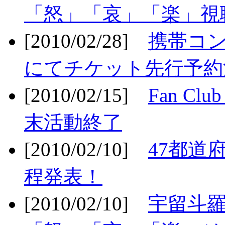
「怒」「哀」「楽」視聴
[2010/02/28]
携帯コ
にてチケット先行予約決
[2010/02/15]
Fan Cl
末活動終了
[2010/02/10]
47都道府
程発表！
[2010/02/10]
宇留斗羅