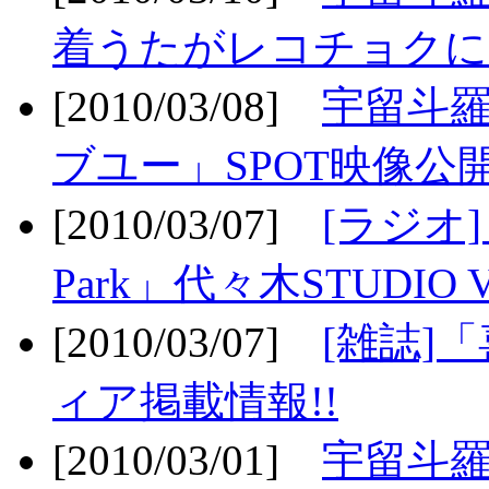
着うたがレコチョクに
[2010/03/08]
宇留斗
ブユー」SPOT映像公開
[2010/03/07]
[ラジオ] F
Park」代々木STUDIO 
[2010/03/07]
[雑誌]
ィア掲載情報!!
[2010/03/01]
宇留斗羅