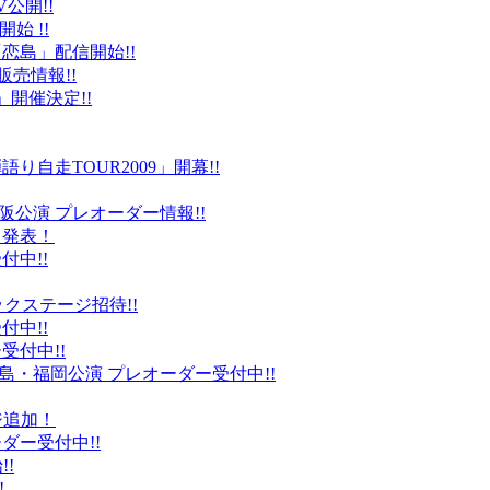
公開!!
始 !!
恋島」配信開始!!
販売情報!!
」開催決定!!
り自走TOUR2009」開幕!!
阪公演 プレオーダー情報!!
て発表！
付中!!
ックステージ招待!!
付中!!
受付中!!
島・福岡公演 プレオーダー受付中!!
ジ追加！
ダー受付中!!
!
!