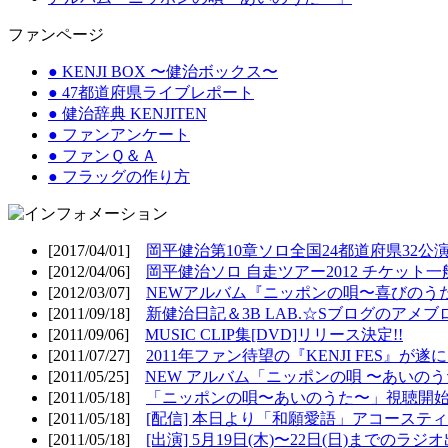
ファンページ
● KENJI BOX 〜健治ボックス〜
● 47都道府県ライブレポート
● 健治辞典 KENJITEN
● ファンアンケート
● ファンＱ＆Ａ
● フラッグの作り方
[2017/04/01]
岡平健治第10章ソロ全国24都道府県32公演
[2012/04/06]
岡平健治ソロ 自走ツアー2012 チケット一
[2012/03/07]
NEWアルバム『ニッポンの唄〜喜びのうた
[2011/09/18]
新健治日記＆3B LAB.☆Sブログのアメブ
[2011/09/06]
MUSIC CLIP集[DVD]リリース決定!!
[2011/07/27]
2011年ファン待望の『KENJI FES』が遂
[2011/05/25]
NEW アルバム「ニッポンの唄 〜あいのうた
[2011/05/18]
「ニッポンの唄〜あいのうた〜」視聴開始!
[2011/05/18]
[配信] 本日より「和願愛語」アコースティッ
[2011/05/18]
[出演] 5月19日(木)〜22日(日)までのラジ