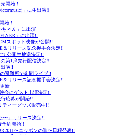
ト発売開始！
ctormusic)」に生出演!!
売開始！
「ぶいちゃん」に出演
 FLYER」に出演!!
CMスポット映像が公開!!
IVE＆リリース記念握手会決定!!
iDにて公開生放送決定!!
」の第1弾先行配信決定!!
出演!!
、福島の避難所で慰問ライブ!!
IVE＆リリース記念握手会決定!!
プ更新！
上映会にゲスト出演決定!!
先行応募が開始!!
リティーグッズ販売中!!
た〜」リリース決定!!
予約開始!!
2011〜ニッポンの唄〜日程発表!!