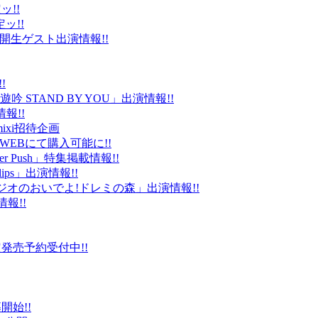
ッ!!
ッ!!
ld」公開生ゲスト出演情報!!
!
 STAND BY YOU」出演情報!!
報!!
ixi招待企画
EBにて購入可能に!!
r Push」特集掲載情報!!
Clips」出演情報!!
ルラジオのおいでよ!ドレミの森」出演情報!!
情報!!
販限定発売予約受付中!!
始!!