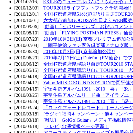
[2011/02/16]
EXILEのニューアルバムに「以心伝心」カ
[2010/12/03]
TOUR2010ライブフォトブック予約開始!!
[2010/12/01]
全国47都道府県51公演弾語り自走TOUR2010
[2010/10/01]
六大都市追加GOODSが本日よりWEB販売開
[2010/09/06]
[動画] 「ビバリーヒルズ」お祝いコメントMO
[2010/08/10]
[動画] 「FLYING POSTMAN PRESS」仙台
[2010/07/23]
2010年10月3日(日) 京都プレミアム追加公
[2010/07/04]
「岡平健治ファン家族倶楽部アナログ版」
[2010/06/30]
2010年10月3日(日) 京都追加公演!?
[2010/06/29]
2010年7月17日(土) Datefm（FM仙
[2010/06/12]
全国47都道府県弾語り自走TOUR2010 STAR
[2010/05/15]
全国47都道府県弾語り自走TOUR2010 一
[2010/04/18]
全国47都道府県弾語り自走TOUR2010 OFF
[2010/04/17]
Yahoo!MUSIC SOUND STATIONで岡
[2010/04/15]
宇留斗羅アルバム1991→2010「喜」「
[2010/03/25]
宇留斗羅アルバムリード曲「アイラブユー」のPV（
[2010/03/24]
宇留斗羅アルバム1991→2010「喜」「怒
[2010/03/24]
「ロックフォードレコード」ホームページOP
[2010/03/18]
[ラジオ] 福岡キャンペーン・他キャンペー
[2010/03/18]
[雑誌] 「Go!Go!Guitar」メディア掲載情報
[2010/03/18]
[テレビ] 出演情報ページ更新！
[2010/03/11]
アコースティックフリーライブ＆握手会 詳