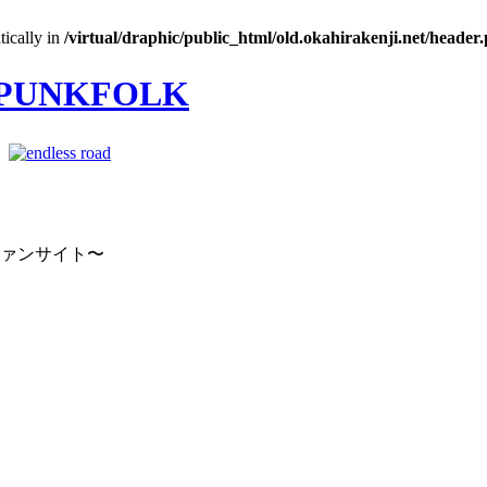
tically in
/virtual/draphic/public_html/old.okahirakenji.net/header
｜
ファンサイト〜