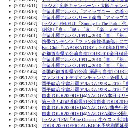
[2010/03/11]
[ラジオ] 広島キャンペーン・大阪キャンペ
[2010/03/10]
宇留斗羅アルバム「アイラブユー」の着う
[2010/03/08]
宇留斗羅アルバムリード楽曲「アイラブユー
[2010/03/07]
[ラジオ] FM-FUJI「Sunday In The Par
[2010/03/07]
[雑誌]「喜」「怒」「哀」「楽」メディア掲
[2010/03/01]
宇留斗羅アルバム1991→2010「喜」「怒
[2010/02/28]
携帯コンテンツ「ファン家族倶楽部」にて
[2010/02/15]
Fan Club「LABORATORY」2010年6月
[2010/02/10]
47都道府県51公演自走TOUR2010全日程
[2010/02/10]
宇留斗羅アルバム1991→2010「喜」「
[2010/02/02]
宇留斗羅アルバム1991→2010「喜」「
[2010/01/04]
全国47都道府県51公演 弾語り自走TOUR2
[2009/12/29]
ファンサイトデザインチェンジ＋管理人
[2009/12/21]
岡平健治 宇留斗羅アルバム1998→2010
[2009/12/16]
岡平健治 宇留斗羅アルバム1998→2010
[2009/11/25]
自走TOUR2009DVD@NAGOYA本日リリ
[2009/11/19]
第三弾！47都道府県51公演自走TOUR20
[2009/11/09]
自走TOUR2009DVD@NAGOYA2曲先行
[2009/11/08]
自走TOUR2009DVD@NAGOYA詳細公開ッ
[2009/11/01]
[ラジオ]TFM「Blue Ocean」生ゲスト出演
[2009/10/18]
TOUR 2009 OFFICIAL BOOK予約期間延長