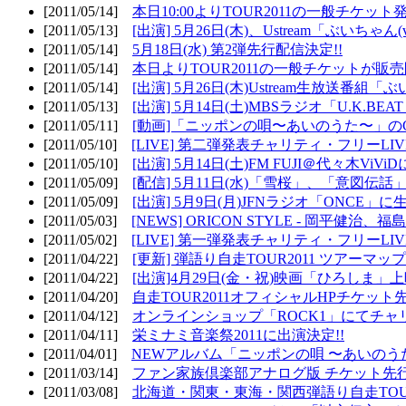
[2011/05/14]
本日10:00よりTOUR2011の一般チケッ
[2011/05/13]
[出演] 5月26日(木)、Ustream「ぶいちゃん(vi
[2011/05/14]
5月18日(水) 第2弾先行配信決定!!
[2011/05/14]
本日よりTOUR2011の一般チケットが販
[2011/05/14]
[出演] 5月26日(木)Ustream生放送番組
[2011/05/13]
[出演] 5月14日(土)MBSラジオ「U.K.BEAT
[2011/05/11]
[動画]「ニッポンの唄〜あいのうた〜」の
[2011/05/10]
[LIVE] 第二弾発表チャリティ・フリーL
[2011/05/10]
[出演] 5月14日(土)FM FUJI＠代々木ViV
[2011/05/09]
[配信] 5月11日(水)「雪桜」、「意図伝話
[2011/05/09]
[出演] 5月9日(月)JFNラジオ「ONCE」に生
[2011/05/03]
[NEWS] ORICON STYLE - 岡平健治
[2011/05/02]
[LIVE] 第一弾発表チャリティ・フリーL
[2011/04/22]
[更新] 弾語り自走TOUR2011 ツアーマッ
[2011/04/22]
[出演]4月29日(金・祝)映画「ひろしま」
[2011/04/20]
自走TOUR2011オフィシャルHPチケット
[2011/04/12]
オンラインショップ「ROCK1」にてチャ
[2011/04/11]
栄ミナミ音楽祭2011に出演決定!!
[2011/04/01]
NEWアルバム「ニッポンの唄 〜あいのう
[2011/03/14]
ファン家族倶楽部アナログ版 チケット先行
[2011/03/08]
北海道・関東・東海・関西弾語り自走TOUR