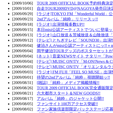
[2009/10/06]
TOUR 2009 OFFICIAL BOOK予約特典決定
[2009/10/01]
自走TOUR2009DVD@NAGOYA発売日決定
[2009/09/29]
[ラジオ]TOKYO FM「Wonderful Wor
[2009/09/23]
2ndアルバム「純粋」リリースッ!!
[2009/09/18]
[ラジオ] 出演情報多数UP!!
[2009/09/15]
本日mixi公認アーティストでついに登場ッ!
[2009/09/13]
[ラジオ] 山口放送＆茨城放送＆山陰放送「遊吟
[2009/09/12]
[テレビ] とちぎテレビ「SOUND30」出演情
[2009/09/04]
健治さんがmixi公認アーティストにッ!!＋m
[2009/09/04]
岡平健治TOURグッズのポスターセットがW
[2009/09/04]
[ネット] 音楽NEWSサイト ナタリー「Powe
[2009/09/04]
[テレビ] MUISC ON!TV「M-ON!News & 
[2009/09/03]
[テレビ] MUISC ON!TV「オリエンタ
[2009/09/03]
[ラジオ] FM FUJI「FEEL SO MUSE」出演
[2009/09/01]
待望の2ndアルバム「純粋」視聴開始ッ!!
[2009/08/31]
[雑誌] 「純粋」メディア掲載情報!!
[2009/08/26]
TOUR 2009 OFFICIAL BOOK完全通
[2009/08/21]
六大都市スタート＆NEW GOODS!!
[2009/08/17]
アルバム「純粋」のジャケット公開!!
[2009/08/05]
ファンサイト100万アクセス突破!!
[2009/08/02]
ファン家族倶楽部限定バックステージ応募開