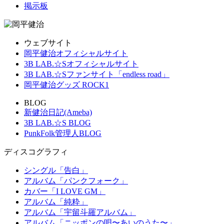
掲示板
ウェブサイト
岡平健治オフィシャルサイト
3B LAB.☆Sオフィシャルサイト
3B LAB.☆Sファンサイト「endless road」
岡平健治グッズ ROCK1
BLOG
新健治日記(Ameba)
3B LAB.☆S BLOG
PunkFolk管理人BLOG
ディスコグラフィ
シングル「告白」
アルバム「パンクフォーク」
カバー「I LOVE GM」
アルバム「純粋」
アルバム「宇留斗羅アルバム」
アルバム「ニッポンの唄〜あいのうた〜」