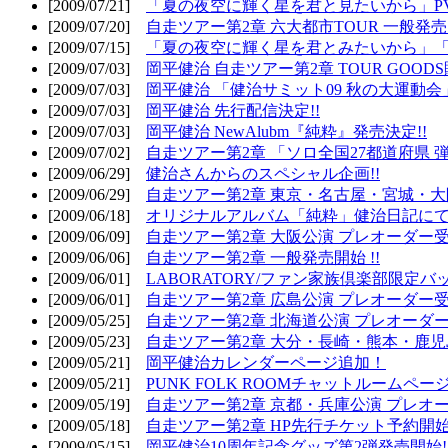
[2009/07/21]
「夏の夜空に輝く星を君と見たいから」PV
[2009/07/20]
自走ツアー第2章 六大都市TOUR 一般発売開
[2009/07/15]
「夏の夜空に輝く星を君とみたいから」「
[2009/07/03]
岡平健治 自走ツアー第2章 TOUR GOODS
[2009/07/03]
岡平健治 「健治サミット09 秋の大運動会
[2009/07/03]
岡平健治 先行配信決定!!
[2009/07/03]
岡平健治 NewAlubm『純粋』発売決定!!
[2009/07/02]
自走ツアー第2章 「ソロ全国27都道府県 弾語
[2009/06/29]
健治さんからのスペシャル企画!!
[2009/06/29]
自走ツアー第2章 東京・名古屋・宮城・大
[2009/06/18]
オリジナルアルバム「純粋」健治日記に
[2009/06/09]
自走ツアー第2章 大阪公演 プレオーダー受
[2009/06/06]
自走ツアー第2章 一般発売開始 !!
[2009/06/01]
LABORATORY/ファン家族倶楽部限定バ
[2009/06/01]
自走ツアー第2章 広島公演 プレオーダー受
[2009/05/25]
自走ツアー第2章 北海道公演 プレオーダー
[2009/05/23]
自走ツアー第2章 大分・長崎・熊本・鹿児
[2009/05/21]
岡平健治カレンダーページ追加！
[2009/05/21]
PUNK FOLK ROOMチャットルームペー
[2009/05/19]
自走ツアー第2章 京都・兵庫公演 プレオー
[2009/05/18]
自走ツアー第2章 HP先行チケット予約開始!
[2009/05/15]
岡平健治10周年記念グッズ第2弾発売開始!