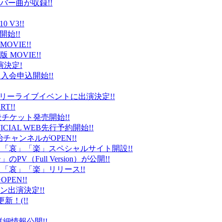
バー曲が収録!!
 V3!!
始!!
VIE!!
版 MOVIE!!
演決定!
入会申込開始!!
台）でフリーライブイベントに出演決定!!
T!!
般チケット発売開始!!
ICIAL WEB先行予約開始!!
平健治チャンネルがOPEN!!
怒」「哀」「楽」スペシャルサイト開設!!
Full Version）が公開!!
」「哀」「楽」リリース!!
EN!!
ン出演決定!!
更新！(!!
細情報公開!!