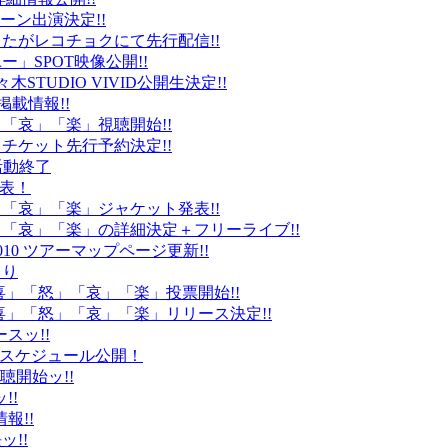
ーン出演決定!!
たがレコチョクにて先行配信!!
」SPOT映像公開!!
k」代々木STUDIO VIVID公開生決定!!
載情報!!
」「哀」「楽」視聴開始!!
チケット先行予約決定!!
末活動終了
発表！
怒」「哀」「楽」ジャケット発表!!
怒」「哀」「楽」の詳細決定＋フリーライブ!!
010 ツアーマップページ更新!!
より
「喜」「怒」「哀」「楽」投票開始!!
「喜」「怒」「哀」「楽」リリース決定!!
ースッ!!
10スケジュール公開！
視聴開始ッ!!
!!
情報!!
ッ!!