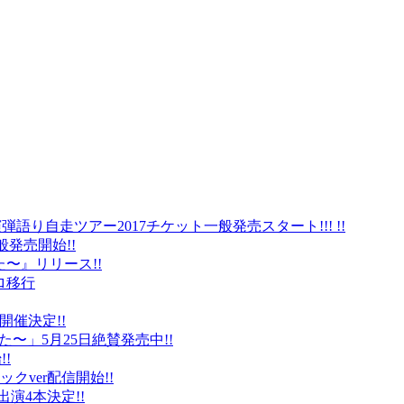
弾語り自走ツアー2017チケット一般発売スタート!!! !!
般発売開始!!
〜』リリース!!
ロ移行
に開催決定!!
〜」5月25日絶賛発売中!!
!
クver配信開始!!
オ出演4本決定!!