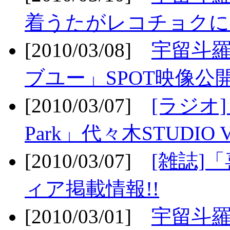
着うたがレコチョクに
[2010/03/08]
宇留斗
ブユー」SPOT映像公開
[2010/03/07]
[ラジオ] F
Park」代々木STUDIO 
[2010/03/07]
[雑誌]
ィア掲載情報!!
[2010/03/01]
宇留斗羅