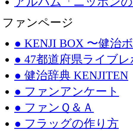
アルバム「ニッポンの
ファンページ
● KENJI BOX 〜健
● 47都道府県ライブ
● 健治辞典 KENJITEN
● ファンアンケート
● ファンＱ＆Ａ
● フラッグの作り方