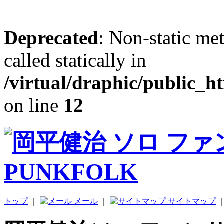
Deprecated
: Non-static me
called statically in
/virtual/draphic/public_h
on line
12
トップ
｜
メール
｜
サイトマップ