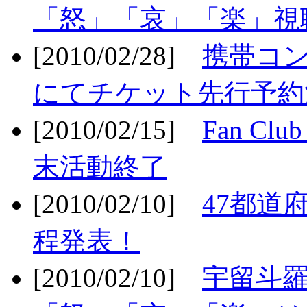
「怒」「哀」「楽」視聴
[2010/02/28]
携帯コ
にてチケット先行予約決
[2010/02/15]
Fan Cl
末活動終了
[2010/02/10]
47都道府
程発表！
[2010/02/10]
宇留斗羅