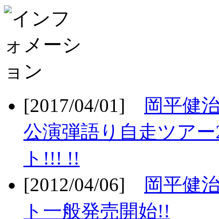
[2017/04/01]
岡平健治
公演弾語り自走ツアー2
ト!!! !!
[2012/04/06]
岡平健治
ト一般発売開始!!