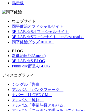
掲示板
ウェブサイト
岡平健治オフィシャルサイト
3B LAB.☆Sオフィシャルサイト
3B LAB.☆Sファンサイト「endless road」
岡平健治グッズ ROCK1
BLOG
新健治日記(Ameba)
3B LAB.☆S BLOG
PunkFolk管理人BLOG
ディスコグラフィ
シングル「告白」
アルバム「パンクフォーク」
カバー「I LOVE GM」
アルバム「純粋」
アルバム「宇留斗羅アルバム」
アルバム「ニッポンの唄〜あいのうた〜」