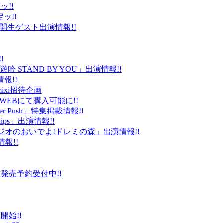
ッ!!
ッ!!
ld」公開生ゲスト出演情報!!
!
 STAND BY YOU」出演情報!!
報!!
ixi招待企画
EBにて購入可能に!!
r Push」特集掲載情報!!
Clips」出演情報!!
ルラジオのおいでよ!ドレミの森」出演情報!!
情報!!
販限定発売予約受付中!!
始!!