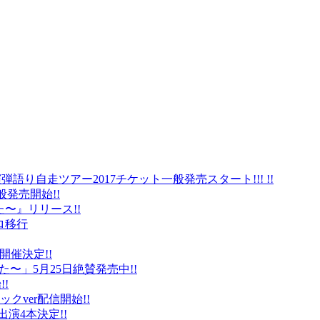
弾語り自走ツアー2017チケット一般発売スタート!!! !!
般発売開始!!
〜』リリース!!
ロ移行
に開催決定!!
〜」5月25日絶賛発売中!!
!
クver配信開始!!
オ出演4本決定!!