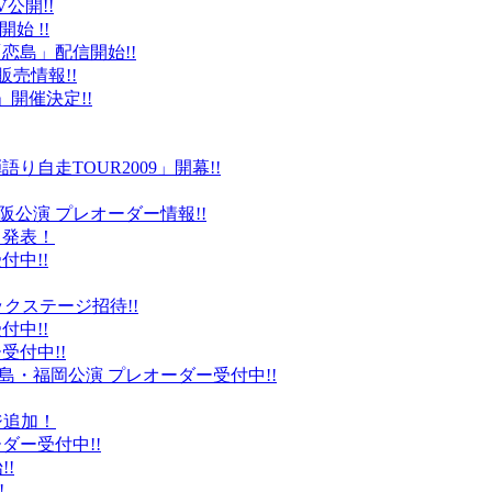
公開!!
始 !!
恋島」配信開始!!
販売情報!!
」開催決定!!
り自走TOUR2009」開幕!!
阪公演 プレオーダー情報!!
て発表！
付中!!
ックステージ招待!!
付中!!
受付中!!
島・福岡公演 プレオーダー受付中!!
ジ追加！
ダー受付中!!
!
!