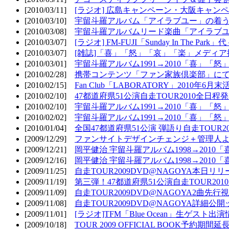
[2010/03/11]
[ラジオ] 広島キャンペーン・大阪キャンペ
[2010/03/10]
宇留斗羅アルバム「アイラブユー」の着う
[2010/03/08]
宇留斗羅アルバムリード楽曲「アイラブユー
[2010/03/07]
[ラジオ] FM-FUJI「Sunday In The Par
[2010/03/07]
[雑誌]「喜」「怒」「哀」「楽」メディア掲
[2010/03/01]
宇留斗羅アルバム1991→2010「喜」「怒
[2010/02/28]
携帯コンテンツ「ファン家族倶楽部」にて
[2010/02/15]
Fan Club「LABORATORY」2010年6月
[2010/02/10]
47都道府県51公演自走TOUR2010全日程
[2010/02/10]
宇留斗羅アルバム1991→2010「喜」「
[2010/02/02]
宇留斗羅アルバム1991→2010「喜」「
[2010/01/04]
全国47都道府県51公演 弾語り自走TOUR2
[2009/12/29]
ファンサイトデザインチェンジ＋管理人
[2009/12/21]
岡平健治 宇留斗羅アルバム1998→2010
[2009/12/16]
岡平健治 宇留斗羅アルバム1998→2010
[2009/11/25]
自走TOUR2009DVD@NAGOYA本日リリ
[2009/11/19]
第三弾！47都道府県51公演自走TOUR20
[2009/11/09]
自走TOUR2009DVD@NAGOYA2曲先行
[2009/11/08]
自走TOUR2009DVD@NAGOYA詳細公開ッ
[2009/11/01]
[ラジオ]TFM「Blue Ocean」生ゲスト出演
[2009/10/18]
TOUR 2009 OFFICIAL BOOK予約期間延長