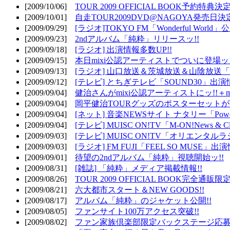
[2009/10/06]
TOUR 2009 OFFICIAL BOOK予約特典決定
[2009/10/01]
自走TOUR2009DVD@NAGOYA発売日決定
[2009/09/29]
[ラジオ]TOKYO FM「Wonderful Wor
[2009/09/23]
2ndアルバム「純粋」リリースッ!!
[2009/09/18]
[ラジオ] 出演情報多数UP!!
[2009/09/15]
本日mixi公認アーティストでついに登場ッ!
[2009/09/13]
[ラジオ] 山口放送＆茨城放送＆山陰放送「遊吟
[2009/09/12]
[テレビ] とちぎテレビ「SOUND30」出演情
[2009/09/04]
健治さんがmixi公認アーティストにッ!!＋m
[2009/09/04]
岡平健治TOURグッズのポスターセットがW
[2009/09/04]
[ネット] 音楽NEWSサイト ナタリー「Powe
[2009/09/04]
[テレビ] MUISC ON!TV「M-ON!News & 
[2009/09/03]
[テレビ] MUISC ON!TV「オリエンタ
[2009/09/03]
[ラジオ] FM FUJI「FEEL SO MUSE」出演
[2009/09/01]
待望の2ndアルバム「純粋」視聴開始ッ!!
[2009/08/31]
[雑誌] 「純粋」メディア掲載情報!!
[2009/08/26]
TOUR 2009 OFFICIAL BOOK完全通
[2009/08/21]
六大都市スタート＆NEW GOODS!!
[2009/08/17]
アルバム「純粋」のジャケット公開!!
[2009/08/05]
ファンサイト100万アクセス突破!!
[2009/08/02]
ファン家族倶楽部限定バックステージ応募開