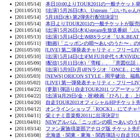
[2011/05/14]
本日10:00よりTOUR2011の一般チケッ
[2011/05/13]
[出演] 5月26日(木)、Ustream「ぶいちゃん(vi
[2011/05/14]
5月18日(水) 第2弾先行配信決定!!
[2011/05/14]
本日よりTOUR2011の一般チケットが販
[2011/05/14]
[出演] 5月26日(木)Ustream生放送番組
[2011/05/13]
[出演] 5月14日(土)MBSラジオ「U.K.BEAT
[2011/05/11]
[動画]「ニッポンの唄〜あいのうた〜」の
[2011/05/10]
[LIVE] 第二弾発表チャリティ・フリーL
[2011/05/10]
[出演] 5月14日(土)FM FUJI＠代々木ViV
[2011/05/09]
[配信] 5月11日(水)「雪桜」、「意図伝話
[2011/05/09]
[出演] 5月9日(月)JFNラジオ「ONCE」に生
[2011/05/03]
[NEWS] ORICON STYLE - 岡平健治
[2011/05/02]
[LIVE] 第一弾発表チャリティ・フリーL
[2011/04/22]
[更新] 弾語り自走TOUR2011 ツアーマッ
[2011/04/22]
[出演]4月29日(金・祝)映画「ひろしま」
[2011/04/20]
自走TOUR2011オフィシャルHPチケット
[2011/04/12]
オンラインショップ「ROCK1」にてチャ
[2011/04/11]
栄ミナミ音楽祭2011に出演決定!!
[2011/04/01]
NEWアルバム「ニッポンの唄 〜あいのう
[2011/03/14]
ファン家族倶楽部アナログ版 チケット先行
[2011/03/08]
北海道・関東・東海・関西弾語り自走TOUR