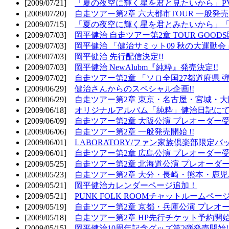
[2009/07/21]
「夏の夜空に輝く星を君と見たいから」PV
[2009/07/20]
自走ツアー第2章 六大都市TOUR 一般発売開
[2009/07/15]
「夏の夜空に輝く星を君とみたいから」「
[2009/07/03]
岡平健治 自走ツアー第2章 TOUR GOODS
[2009/07/03]
岡平健治 「健治サミット09 秋の大運動会
[2009/07/03]
岡平健治 先行配信決定!!
[2009/07/03]
岡平健治 NewAlubm『純粋』発売決定!!
[2009/07/02]
自走ツアー第2章 「ソロ全国27都道府県 弾語
[2009/06/29]
健治さんからのスペシャル企画!!
[2009/06/29]
自走ツアー第2章 東京・名古屋・宮城・大
[2009/06/18]
オリジナルアルバム「純粋」健治日記に
[2009/06/09]
自走ツアー第2章 大阪公演 プレオーダー受
[2009/06/06]
自走ツアー第2章 一般発売開始 !!
[2009/06/01]
LABORATORY/ファン家族倶楽部限定バ
[2009/06/01]
自走ツアー第2章 広島公演 プレオーダー受
[2009/05/25]
自走ツアー第2章 北海道公演 プレオーダー
[2009/05/23]
自走ツアー第2章 大分・長崎・熊本・鹿児
[2009/05/21]
岡平健治カレンダーページ追加！
[2009/05/21]
PUNK FOLK ROOMチャットルームペー
[2009/05/19]
自走ツアー第2章 京都・兵庫公演 プレオー
[2009/05/18]
自走ツアー第2章 HP先行チケット予約開始!
[2009/05/15]
岡平健治10周年記念グッズ第2弾発売開始!