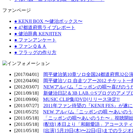
ファンページ
● KENJI BOX 〜健治ボックス〜
● 47都道府県ライブレポート
● 健治辞典 KENJITEN
● ファンアンケート
● ファンＱ＆Ａ
● フラッグの作り方
[2017/04/01]
岡平健治第10章ソロ全国24都道府県32公演
[2012/04/06]
岡平健治ソロ 自走ツアー2012 チケット一
[2012/03/07]
NEWアルバム『ニッポンの唄〜喜びのうた
[2011/09/18]
新健治日記＆3B LAB.☆Sブログのアメブ
[2011/09/06]
MUSIC CLIP集[DVD]リリース決定!!
[2011/07/27]
2011年ファン待望の『KENJI FES』が遂
[2011/05/25]
NEW アルバム「ニッポンの唄 〜あいのうた
[2011/05/18]
「ニッポンの唄〜あいのうた〜」視聴開始!
[2011/05/18]
[配信] 本日より「和願愛語」アコースティッ
[2011/05/18]
[出演] 5月19日(木)〜22日(日)までのラジ