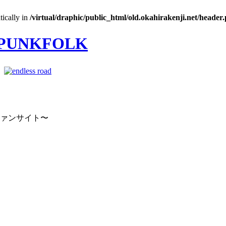
tically in
/virtual/draphic/public_html/old.okahirakenji.net/header
｜
ファンサイト〜