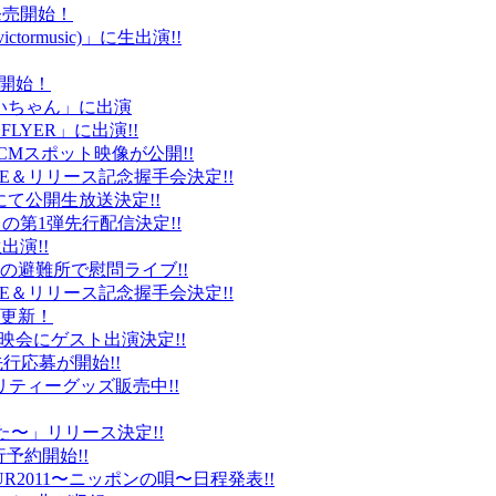
ト発売開始！
ctormusic)」に生出演!!
売開始！
「ぶいちゃん」に出演
 FLYER」に出演!!
CMスポット映像が公開!!
IVE＆リリース記念握手会決定!!
iDにて公開生放送決定!!
」の第1弾先行配信決定!!
出演!!
、福島の避難所で慰問ライブ!!
IVE＆リリース記念握手会決定!!
プ更新！
上映会にゲスト出演決定!!
先行応募が開始!!
リティーグッズ販売中!!
た〜」リリース決定!!
予約開始!!
2011〜ニッポンの唄〜日程発表!!