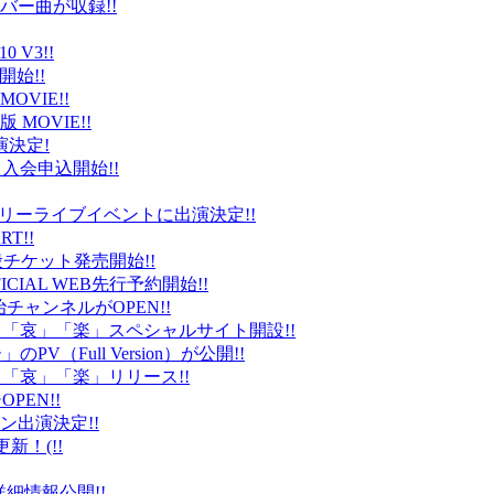
バー曲が収録!!
 V3!!
始!!
VIE!!
版 MOVIE!!
演決定!
入会申込開始!!
台）でフリーライブイベントに出演決定!!
T!!
般チケット発売開始!!
ICIAL WEB先行予約開始!!
平健治チャンネルがOPEN!!
怒」「哀」「楽」スペシャルサイト開設!!
Full Version）が公開!!
」「哀」「楽」リリース!!
EN!!
ン出演決定!!
更新！(!!
細情報公開!!