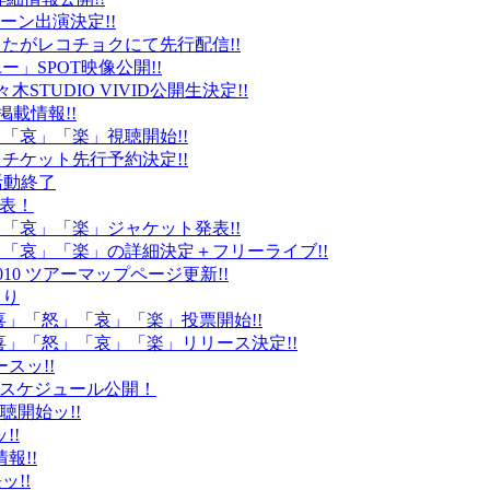
ーン出演決定!!
たがレコチョクにて先行配信!!
」SPOT映像公開!!
k」代々木STUDIO VIVID公開生決定!!
載情報!!
」「哀」「楽」視聴開始!!
チケット先行予約決定!!
末活動終了
発表！
怒」「哀」「楽」ジャケット発表!!
怒」「哀」「楽」の詳細決定＋フリーライブ!!
010 ツアーマップページ更新!!
より
「喜」「怒」「哀」「楽」投票開始!!
「喜」「怒」「哀」「楽」リリース決定!!
ースッ!!
10スケジュール公開！
視聴開始ッ!!
!!
情報!!
ッ!!