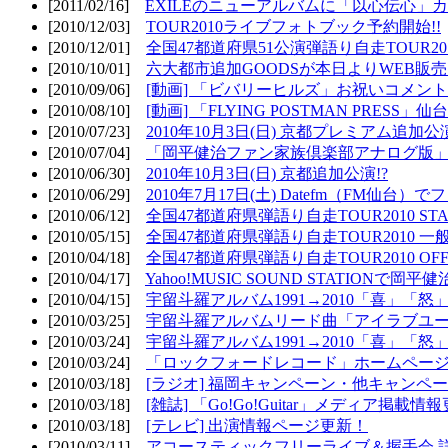
[2011/02/16]
EXILEのニューアルバムに「以心伝心」カ
[2010/12/03]
TOUR2010ライブフォトブック予約開始!!
[2010/12/01]
全国47都道府県51公演弾語り自走TOUR2010
[2010/10/01]
六大都市追加GOODSが本日よりWEB販売開
[2010/09/06]
[動画] 「ビバリーヒルズ」お祝いコメントMO
[2010/08/10]
[動画] 「FLYING POSTMAN PRESS」仙台
[2010/07/23]
2010年10月3日(日) 京都プレミアム追加公
[2010/07/04]
「岡平健治ファン家族倶楽部アナログ版」
[2010/06/30]
2010年10月3日(日) 京都追加公演!?
[2010/06/29]
2010年7月17日(土) Datefm（FM仙
[2010/06/12]
全国47都道府県弾語り自走TOUR2010 STAR
[2010/05/15]
全国47都道府県弾語り自走TOUR2010 一
[2010/04/18]
全国47都道府県弾語り自走TOUR2010 OFF
[2010/04/17]
Yahoo!MUSIC SOUND STATIONで岡
[2010/04/15]
宇留斗羅アルバム1991→2010「喜」「
[2010/03/25]
宇留斗羅アルバムリード曲「アイラブユー」のPV（
[2010/03/24]
宇留斗羅アルバム1991→2010「喜」「怒
[2010/03/24]
「ロックフォードレコード」ホームページOP
[2010/03/18]
[ラジオ] 福岡キャンペーン・他キャンペー
[2010/03/18]
[雑誌] 「Go!Go!Guitar」メディア掲載情報
[2010/03/18]
[テレビ] 出演情報ページ更新！
[2010/03/11]
アコースティックフリーライブ＆握手会 詳