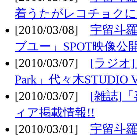
着うたがレコチョクに
[2010/03/08]
宇留斗
ブユー」SPOT映像公開
[2010/03/07]
[ラジオ] F
Park」代々木STUDIO 
[2010/03/07]
[雑誌]
ィア掲載情報!!
[2010/03/01]
宇留斗羅