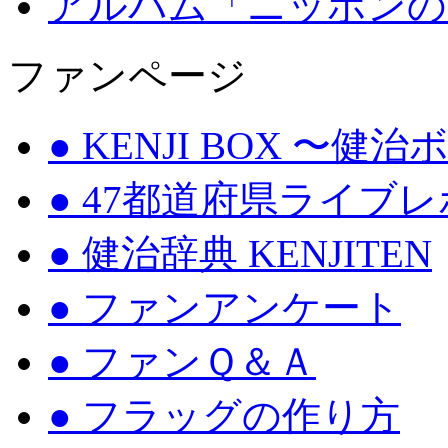
アルバム「ニッポンの
ファンページ
● KENJI BOX 〜健
● 47都道府県ライブ
● 健治辞典 KENJITEN
● ファンアンケート
● ファンＱ＆Ａ
● フラッグの作り方