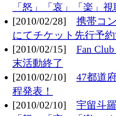
「怒」「哀」「楽」視聴
[2010/02/28]
携帯コ
にてチケット先行予約決
[2010/02/15]
Fan Cl
末活動終了
[2010/02/10]
47都道府
程発表！
[2010/02/10]
宇留斗羅