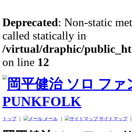
Deprecated
: Non-static me
called statically in
/virtual/draphic/public_h
on line
12
トップ
｜
メール
｜
サイトマップ