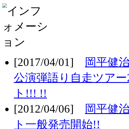
[2017/04/01]
岡平健治
公演弾語り自走ツアー2
ト!!! !!
[2012/04/06]
岡平健治
ト一般発売開始!!