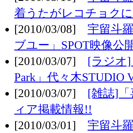
着うたがレコチョクに
[2010/03/08]
宇留斗
ブユー」SPOT映像公開
[2010/03/07]
[ラジオ] F
Park」代々木STUDIO 
[2010/03/07]
[雑誌]
ィア掲載情報!!
[2010/03/01]
宇留斗羅