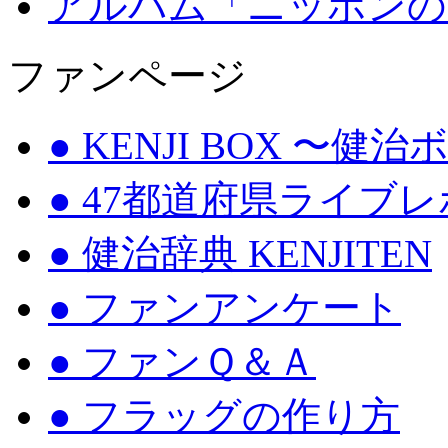
アルバム「ニッポンの
ファンページ
● KENJI BOX 〜健
● 47都道府県ライブ
● 健治辞典 KENJITEN
● ファンアンケート
● ファンＱ＆Ａ
● フラッグの作り方