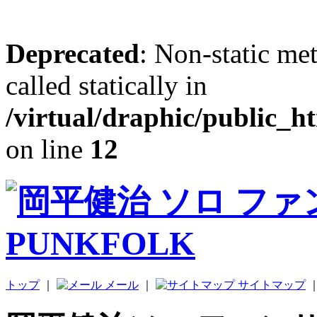
Deprecated
: Non-static me
called statically in
/virtual/draphic/public_h
on line
12
トップ
｜
メール
｜
サイトマップ