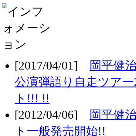
[2017/04/01]
岡平健治
公演弾語り自走ツアー2
ト!!! !!
[2012/04/06]
岡平健治
ト一般発売開始!!