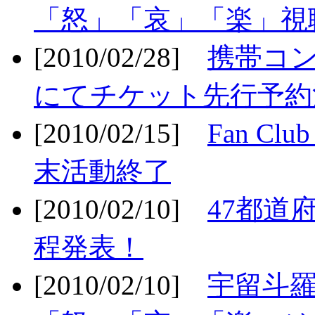
「怒」「哀」「楽」視聴
[2010/02/28]
携帯コ
にてチケット先行予約決
[2010/02/15]
Fan Cl
末活動終了
[2010/02/10]
47都道府
程発表！
[2010/02/10]
宇留斗羅