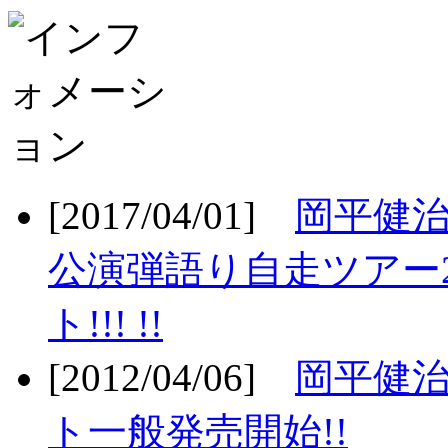
[2017/04/01]
岡平健治
公演弾語り自走ツアー2
ト!!! !!
[2012/04/06]
岡平健治
ト一般発売開始!!