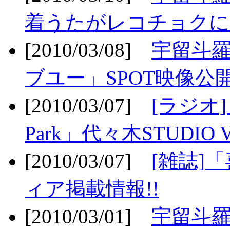
着うたがレコチョクに
[2010/03/08]
宇留斗
ブユー」SPOT映像公開
[2010/03/07]
[ラジオ] F
Park」代々木STUDIO 
[2010/03/07]
[雑誌]
ィア掲載情報!!
[2010/03/01]
宇留斗羅