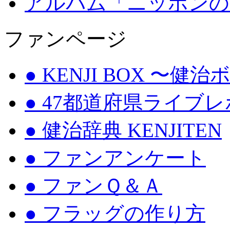
アルバム「ニッポンの
ファンページ
● KENJI BOX 〜健
● 47都道府県ライブ
● 健治辞典 KENJITEN
● ファンアンケート
● ファンＱ＆Ａ
● フラッグの作り方