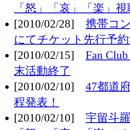
「怒」「哀」「楽」視聴
[2010/02/28]
携帯コ
にてチケット先行予約決
[2010/02/15]
Fan Cl
末活動終了
[2010/02/10]
47都道府
程発表！
[2010/02/10]
宇留斗羅