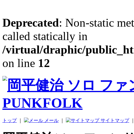
Deprecated
: Non-static me
called statically in
/virtual/draphic/public_h
on line
12
トップ
｜
メール
｜
サイトマップ