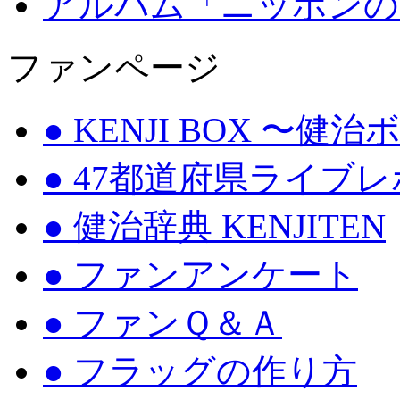
アルバム「ニッポンの
ファンページ
● KENJI BOX 〜健
● 47都道府県ライブ
● 健治辞典 KENJITEN
● ファンアンケート
● ファンＱ＆Ａ
● フラッグの作り方