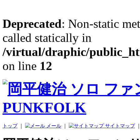
Deprecated
: Non-static me
called statically in
/virtual/draphic/public_h
on line
12
トップ
｜
メール
｜
サイトマップ