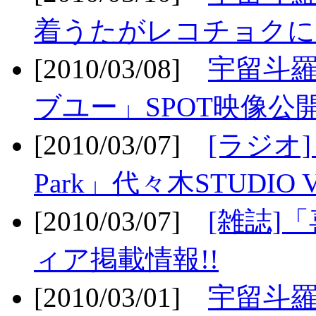
着うたがレコチョクに
[2010/03/08]
宇留斗
ブユー」SPOT映像公開
[2010/03/07]
[ラジオ] F
Park」代々木STUDIO 
[2010/03/07]
[雑誌]
ィア掲載情報!!
[2010/03/01]
宇留斗羅