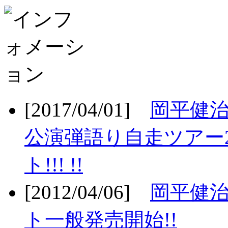
[2017/04/01]
岡平健治
公演弾語り自走ツアー2
ト!!! !!
[2012/04/06]
岡平健治
ト一般発売開始!!