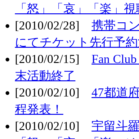
「怒」「哀」「楽」視聴
[2010/02/28]
携帯コ
にてチケット先行予約決
[2010/02/15]
Fan Cl
末活動終了
[2010/02/10]
47都道府
程発表！
[2010/02/10]
宇留斗羅