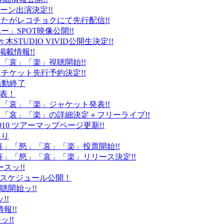
ーン出演決定!!
たがレコチョクにて先行配信!!
」SPOT映像公開!!
k」代々木STUDIO VIVID公開生決定!!
載情報!!
」「哀」「楽」視聴開始!!
チケット先行予約決定!!
末活動終了
発表！
怒」「哀」「楽」ジャケット発表!!
怒」「哀」「楽」の詳細決定＋フリーライブ!!
010 ツアーマップページ更新!!
より
「喜」「怒」「哀」「楽」投票開始!!
「喜」「怒」「哀」「楽」リリース決定!!
ースッ!!
10スケジュール公開！
視聴開始ッ!!
!!
情報!!
ッ!!