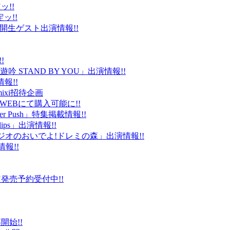
ッ!!
ッ!!
ld」公開生ゲスト出演情報!!
!
 STAND BY YOU」出演情報!!
報!!
ixi招待企画
EBにて購入可能に!!
r Push」特集掲載情報!!
Clips」出演情報!!
ルラジオのおいでよ!ドレミの森」出演情報!!
情報!!
販限定発売予約受付中!!
始!!