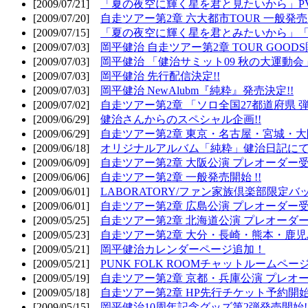
[2009/07/21]
「夏の夜空に輝く星を君と見たいから」PV
[2009/07/20]
自走ツアー第2章 六大都市TOUR 一般発売開
[2009/07/15]
「夏の夜空に輝く星を君とみたいから」「
[2009/07/03]
岡平健治 自走ツアー第2章 TOUR GOODS
[2009/07/03]
岡平健治 「健治サミット09 秋の大運動会
[2009/07/03]
岡平健治 先行配信決定!!
[2009/07/03]
岡平健治 NewAlubm『純粋』発売決定!!
[2009/07/02]
自走ツアー第2章 「ソロ全国27都道府県 弾語
[2009/06/29]
健治さんからのスペシャル企画!!
[2009/06/29]
自走ツアー第2章 東京・名古屋・宮城・大
[2009/06/18]
オリジナルアルバム「純粋」健治日記に
[2009/06/09]
自走ツアー第2章 大阪公演 プレオーダー受
[2009/06/06]
自走ツアー第2章 一般発売開始 !!
[2009/06/01]
LABORATORY/ファン家族倶楽部限定バ
[2009/06/01]
自走ツアー第2章 広島公演 プレオーダー受
[2009/05/25]
自走ツアー第2章 北海道公演 プレオーダー
[2009/05/23]
自走ツアー第2章 大分・長崎・熊本・鹿児
[2009/05/21]
岡平健治カレンダーページ追加！
[2009/05/21]
PUNK FOLK ROOMチャットルームペー
[2009/05/19]
自走ツアー第2章 京都・兵庫公演 プレオー
[2009/05/18]
自走ツアー第2章 HP先行チケット予約開始!
[2009/05/15]
岡平健治10周年記念グッズ第2弾発売開始!