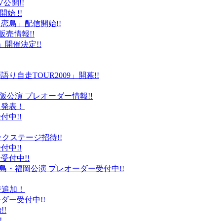
公開!!
始 !!
恋島」配信開始!!
販売情報!!
」開催決定!!
り自走TOUR2009」開幕!!
阪公演 プレオーダー情報!!
て発表！
付中!!
ックステージ招待!!
付中!!
受付中!!
島・福岡公演 プレオーダー受付中!!
ジ追加！
ダー受付中!!
!
!