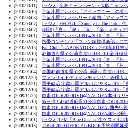
[2010/03/11]
[ラジオ] 広島キャンペーン・大阪キャンペ
[2010/03/10]
宇留斗羅アルバム「アイラブユー」の着う
[2010/03/08]
宇留斗羅アルバムリード楽曲「アイラブユー
[2010/03/07]
[ラジオ] FM-FUJI「Sunday In The Par
[2010/03/07]
[雑誌]「喜」「怒」「哀」「楽」メディア掲
[2010/03/01]
宇留斗羅アルバム1991→2010「喜」「怒
[2010/02/28]
携帯コンテンツ「ファン家族倶楽部」にて
[2010/02/15]
Fan Club「LABORATORY」2010年6月
[2010/02/10]
47都道府県51公演自走TOUR2010全日程
[2010/02/10]
宇留斗羅アルバム1991→2010「喜」「
[2010/02/02]
宇留斗羅アルバム1991→2010「喜」「
[2010/01/04]
全国47都道府県51公演 弾語り自走TOUR2
[2009/12/29]
ファンサイトデザインチェンジ＋管理人
[2009/12/21]
岡平健治 宇留斗羅アルバム1998→2010
[2009/12/16]
岡平健治 宇留斗羅アルバム1998→2010
[2009/11/25]
自走TOUR2009DVD@NAGOYA本日リリ
[2009/11/19]
第三弾！47都道府県51公演自走TOUR20
[2009/11/09]
自走TOUR2009DVD@NAGOYA2曲先行
[2009/11/08]
自走TOUR2009DVD@NAGOYA詳細公開ッ
[2009/11/01]
[ラジオ]TFM「Blue Ocean」生ゲスト出演
[2009/10/18]
TOUR 2009 OFFICIAL BOOK予約期間延長