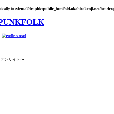
tically in
/virtual/draphic/public_html/old.okahirakenji.net/header
｜
ファンサイト〜