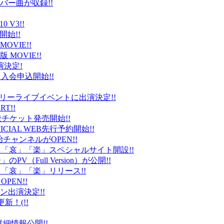
バー曲が収録!!
 V3!!
始!!
VIE!!
版 MOVIE!!
演決定!
入会申込開始!!
台）でフリーライブイベントに出演決定!!
T!!
般チケット発売開始!!
ICIAL WEB先行予約開始!!
平健治チャンネルがOPEN!!
怒」「哀」「楽」スペシャルサイト開設!!
Full Version）が公開!!
」「哀」「楽」リリース!!
EN!!
ン出演決定!!
更新！(!!
細情報公開!!