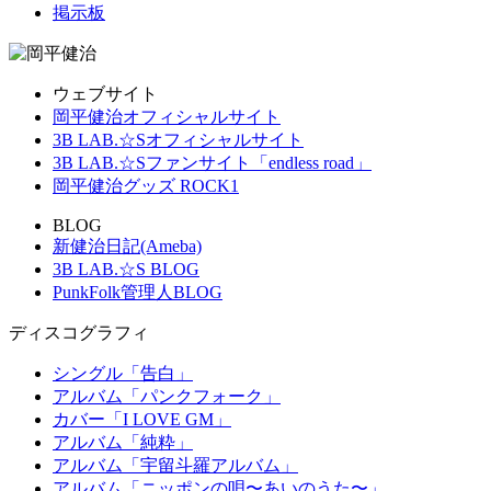
掲示板
ウェブサイト
岡平健治オフィシャルサイト
3B LAB.☆Sオフィシャルサイト
3B LAB.☆Sファンサイト「endless road」
岡平健治グッズ ROCK1
BLOG
新健治日記(Ameba)
3B LAB.☆S BLOG
PunkFolk管理人BLOG
ディスコグラフィ
シングル「告白」
アルバム「パンクフォーク」
カバー「I LOVE GM」
アルバム「純粋」
アルバム「宇留斗羅アルバム」
アルバム「ニッポンの唄〜あいのうた〜」