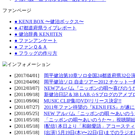
ファンページ
● KENJI BOX 〜健治ボックス〜
● 47都道府県ライブレポート
● 健治辞典 KENJITEN
● ファンアンケート
● ファンＱ＆Ａ
● フラッグの作り方
[2017/04/01]
岡平健治第10章ソロ全国24都道府県32公演
[2012/04/06]
岡平健治ソロ 自走ツアー2012 チケット一
[2012/03/07]
NEWアルバム『ニッポンの唄〜喜びのうた
[2011/09/18]
新健治日記＆3B LAB.☆Sブログのアメブ
[2011/09/06]
MUSIC CLIP集[DVD]リリース決定!!
[2011/07/27]
2011年ファン待望の『KENJI FES』が遂
[2011/05/25]
NEW アルバム「ニッポンの唄 〜あいのうた
[2011/05/18]
「ニッポンの唄〜あいのうた〜」視聴開始!
[2011/05/18]
[配信] 本日より「和願愛語」アコースティッ
[2011/05/18]
[出演] 5月19日(木)〜22日(日)までのラジ