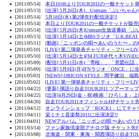
[2011/05/14]
本日10:00よりTOUR2011の一般チケッ
[2011/05/13]
[出演] 5月26日(木)、Ustream「ぶいちゃん(vi
[2011/05/14]
5月18日(水) 第2弾先行配信決定!!
[2011/05/14]
本日よりTOUR2011の一般チケットが販
[2011/05/14]
[出演] 5月26日(木)Ustream生放送番組
[2011/05/13]
[出演] 5月14日(土)MBSラジオ「U.K.BEAT
[2011/05/11]
[動画]「ニッポンの唄〜あいのうた〜」の
[2011/05/10]
[LIVE] 第二弾発表チャリティ・フリーL
[2011/05/10]
[出演] 5月14日(土)FM FUJI＠代々木ViV
[2011/05/09]
[配信] 5月11日(水)「雪桜」、「意図伝話
[2011/05/09]
[出演] 5月9日(月)JFNラジオ「ONCE」に生
[2011/05/03]
[NEWS] ORICON STYLE - 岡平健治
[2011/05/02]
[LIVE] 第一弾発表チャリティ・フリーL
[2011/04/22]
[更新] 弾語り自走TOUR2011 ツアーマッ
[2011/04/22]
[出演]4月29日(金・祝)映画「ひろしま」
[2011/04/20]
自走TOUR2011オフィシャルHPチケット
[2011/04/12]
オンラインショップ「ROCK1」にてチャ
[2011/04/11]
栄ミナミ音楽祭2011に出演決定!!
[2011/04/01]
NEWアルバム「ニッポンの唄 〜あいのう
[2011/03/14]
ファン家族倶楽部アナログ版 チケット先行
[2011/03/08]
北海道・関東・東海・関西弾語り自走TOUR