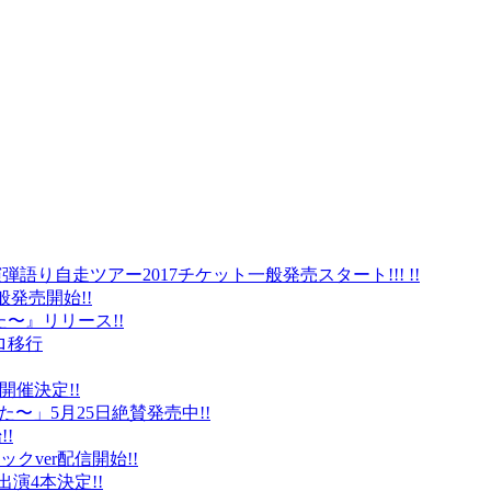
弾語り自走ツアー2017チケット一般発売スタート!!! !!
般発売開始!!
〜』リリース!!
ロ移行
に開催決定!!
〜」5月25日絶賛発売中!!
!
クver配信開始!!
オ出演4本決定!!