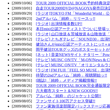
[2009/10/06]
TOUR 2009 OFFICIAL BOOK予約特典決定
[2009/10/01]
自走TOUR2009DVD@NAGOYA発売日決定
[2009/09/29]
[ラジオ]TOKYO FM「Wonderful Wor
[2009/09/23]
2ndアルバム「純粋」リリースッ!!
[2009/09/18]
[ラジオ] 出演情報多数UP!!
[2009/09/15]
本日mixi公認アーティストでついに登場ッ!
[2009/09/13]
[ラジオ] 山口放送＆茨城放送＆山陰放送「遊吟
[2009/09/12]
[テレビ] とちぎテレビ「SOUND30」出演情
[2009/09/04]
健治さんがmixi公認アーティストにッ!!＋m
[2009/09/04]
岡平健治TOURグッズのポスターセットがW
[2009/09/04]
[ネット] 音楽NEWSサイト ナタリー「Powe
[2009/09/04]
[テレビ] MUISC ON!TV「M-ON!News & 
[2009/09/03]
[テレビ] MUISC ON!TV「オリエンタ
[2009/09/03]
[ラジオ] FM FUJI「FEEL SO MUSE」出演
[2009/09/01]
待望の2ndアルバム「純粋」視聴開始ッ!!
[2009/08/31]
[雑誌] 「純粋」メディア掲載情報!!
[2009/08/26]
TOUR 2009 OFFICIAL BOOK完全通
[2009/08/21]
六大都市スタート＆NEW GOODS!!
[2009/08/17]
アルバム「純粋」のジャケット公開!!
[2009/08/05]
ファンサイト100万アクセス突破!!
[2009/08/02]
ファン家族倶楽部限定バックステージ応募開