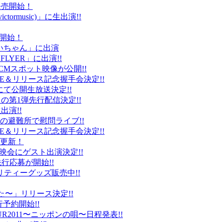
ト発売開始！
ctormusic)」に生出演!!
売開始！
「ぶいちゃん」に出演
 FLYER」に出演!!
CMスポット映像が公開!!
IVE＆リリース記念握手会決定!!
iDにて公開生放送決定!!
」の第1弾先行配信決定!!
出演!!
、福島の避難所で慰問ライブ!!
IVE＆リリース記念握手会決定!!
プ更新！
上映会にゲスト出演決定!!
先行応募が開始!!
リティーグッズ販売中!!
た〜」リリース決定!!
予約開始!!
2011〜ニッポンの唄〜日程発表!!