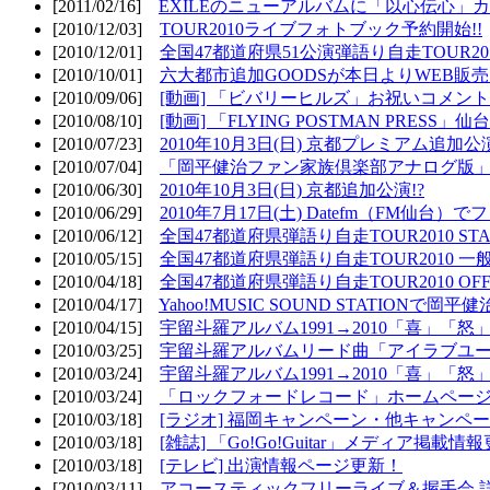
[2011/02/16]
EXILEのニューアルバムに「以心伝心」カ
[2010/12/03]
TOUR2010ライブフォトブック予約開始!!
[2010/12/01]
全国47都道府県51公演弾語り自走TOUR2010
[2010/10/01]
六大都市追加GOODSが本日よりWEB販売開
[2010/09/06]
[動画] 「ビバリーヒルズ」お祝いコメントMO
[2010/08/10]
[動画] 「FLYING POSTMAN PRESS」仙台
[2010/07/23]
2010年10月3日(日) 京都プレミアム追加公
[2010/07/04]
「岡平健治ファン家族倶楽部アナログ版」
[2010/06/30]
2010年10月3日(日) 京都追加公演!?
[2010/06/29]
2010年7月17日(土) Datefm（FM仙
[2010/06/12]
全国47都道府県弾語り自走TOUR2010 STAR
[2010/05/15]
全国47都道府県弾語り自走TOUR2010 一
[2010/04/18]
全国47都道府県弾語り自走TOUR2010 OFF
[2010/04/17]
Yahoo!MUSIC SOUND STATIONで岡
[2010/04/15]
宇留斗羅アルバム1991→2010「喜」「
[2010/03/25]
宇留斗羅アルバムリード曲「アイラブユー」のPV（
[2010/03/24]
宇留斗羅アルバム1991→2010「喜」「怒
[2010/03/24]
「ロックフォードレコード」ホームページOP
[2010/03/18]
[ラジオ] 福岡キャンペーン・他キャンペー
[2010/03/18]
[雑誌] 「Go!Go!Guitar」メディア掲載情報
[2010/03/18]
[テレビ] 出演情報ページ更新！
[2010/03/11]
アコースティックフリーライブ＆握手会 詳