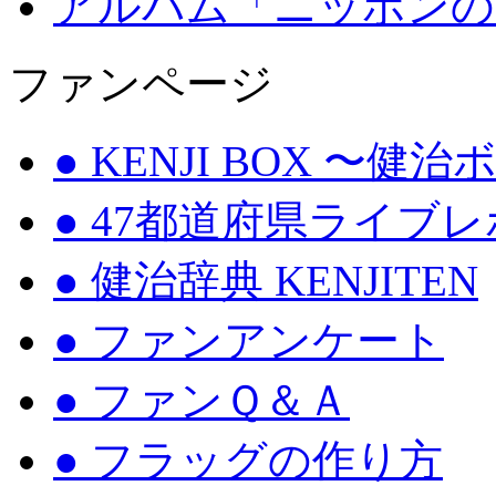
アルバム「ニッポンの
ファンページ
● KENJI BOX 〜健
● 47都道府県ライブ
● 健治辞典 KENJITEN
● ファンアンケート
● ファンＱ＆Ａ
● フラッグの作り方