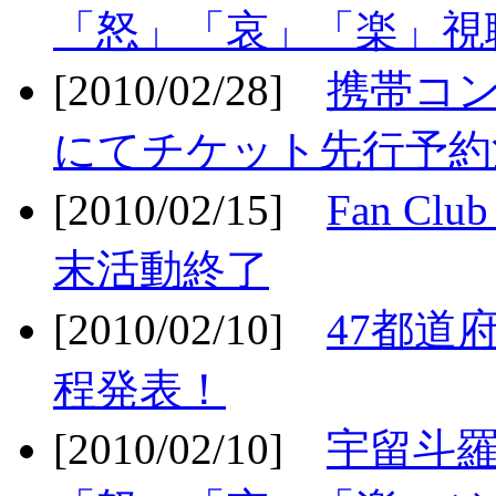
「怒」「哀」「楽」視聴
[2010/02/28]
携帯コ
にてチケット先行予約決
[2010/02/15]
Fan Cl
末活動終了
[2010/02/10]
47都道府
程発表！
[2010/02/10]
宇留斗羅