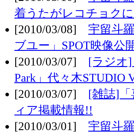
着うたがレコチョクに
[2010/03/08]
宇留斗
ブユー」SPOT映像公開
[2010/03/07]
[ラジオ] F
Park」代々木STUDIO 
[2010/03/07]
[雑誌]
ィア掲載情報!!
[2010/03/01]
宇留斗羅