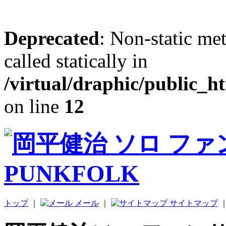
Deprecated
: Non-static me
called statically in
/virtual/draphic/public_h
on line
12
トップ
｜
メール
｜
サイトマップ