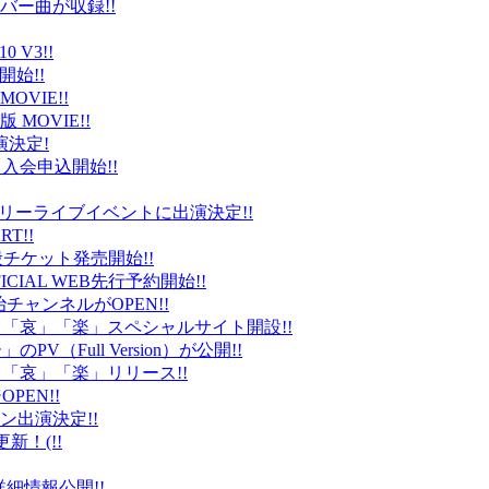
バー曲が収録!!
 V3!!
始!!
VIE!!
版 MOVIE!!
演決定!
入会申込開始!!
台）でフリーライブイベントに出演決定!!
T!!
般チケット発売開始!!
ICIAL WEB先行予約開始!!
平健治チャンネルがOPEN!!
怒」「哀」「楽」スペシャルサイト開設!!
Full Version）が公開!!
」「哀」「楽」リリース!!
EN!!
ン出演決定!!
更新！(!!
細情報公開!!