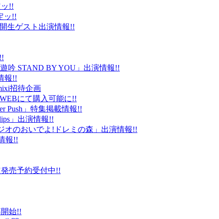
ッ!!
ッ!!
ld」公開生ゲスト出演情報!!
!
 STAND BY YOU」出演情報!!
報!!
ixi招待企画
EBにて購入可能に!!
r Push」特集掲載情報!!
Clips」出演情報!!
ルラジオのおいでよ!ドレミの森」出演情報!!
情報!!
販限定発売予約受付中!!
始!!