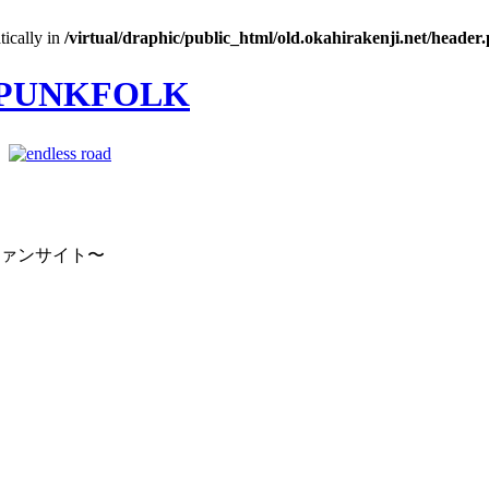
tically in
/virtual/draphic/public_html/old.okahirakenji.net/header
｜
ファンサイト〜