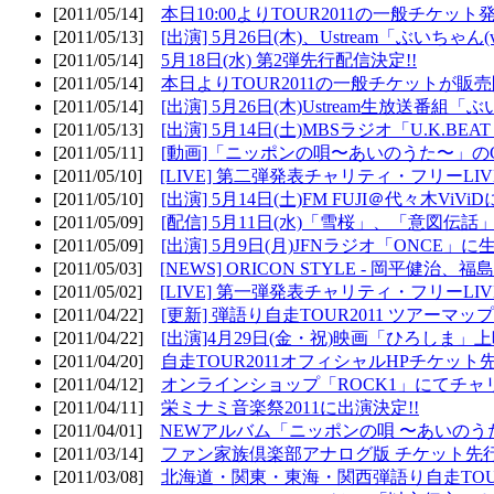
[2011/05/14]
本日10:00よりTOUR2011の一般チケッ
[2011/05/13]
[出演] 5月26日(木)、Ustream「ぶいちゃん(vi
[2011/05/14]
5月18日(水) 第2弾先行配信決定!!
[2011/05/14]
本日よりTOUR2011の一般チケットが販
[2011/05/14]
[出演] 5月26日(木)Ustream生放送番組
[2011/05/13]
[出演] 5月14日(土)MBSラジオ「U.K.BEAT
[2011/05/11]
[動画]「ニッポンの唄〜あいのうた〜」の
[2011/05/10]
[LIVE] 第二弾発表チャリティ・フリーL
[2011/05/10]
[出演] 5月14日(土)FM FUJI＠代々木ViV
[2011/05/09]
[配信] 5月11日(水)「雪桜」、「意図伝話
[2011/05/09]
[出演] 5月9日(月)JFNラジオ「ONCE」に生
[2011/05/03]
[NEWS] ORICON STYLE - 岡平健治
[2011/05/02]
[LIVE] 第一弾発表チャリティ・フリーL
[2011/04/22]
[更新] 弾語り自走TOUR2011 ツアーマッ
[2011/04/22]
[出演]4月29日(金・祝)映画「ひろしま」
[2011/04/20]
自走TOUR2011オフィシャルHPチケット
[2011/04/12]
オンラインショップ「ROCK1」にてチャ
[2011/04/11]
栄ミナミ音楽祭2011に出演決定!!
[2011/04/01]
NEWアルバム「ニッポンの唄 〜あいのう
[2011/03/14]
ファン家族倶楽部アナログ版 チケット先行
[2011/03/08]
北海道・関東・東海・関西弾語り自走TOUR