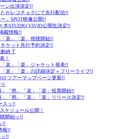
ーン出演決定!!
たがレコチョクにて先行配信!!
」SPOT映像公開!!
k」代々木STUDIO VIVID公開生決定!!
載情報!!
」「哀」「楽」視聴開始!!
チケット先行予約決定!!
末活動終了
発表！
怒」「哀」「楽」ジャケット発表!!
怒」「哀」「楽」の詳細決定＋フリーライブ!!
010 ツアーマップページ更新!!
より
「喜」「怒」「哀」「楽」投票開始!!
「喜」「怒」「哀」「楽」リリース決定!!
ースッ!!
10スケジュール公開！
視聴開始ッ!!
!!
情報!!
ッ!!