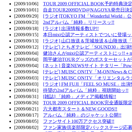
[2009/10/06]
TOUR 2009 OFFICIAL BOOK予約特典決定
[2009/10/01]
自走TOUR2009DVD@NAGOYA発売日決定
[2009/09/29]
[ラジオ]TOKYO FM「Wonderful Wor
[2009/09/23]
2ndアルバム「純粋」リリースッ!!
[2009/09/18]
[ラジオ] 出演情報多数UP!!
[2009/09/15]
本日mixi公認アーティストでついに登場ッ!
[2009/09/13]
[ラジオ] 山口放送＆茨城放送＆山陰放送「遊吟
[2009/09/12]
[テレビ] とちぎテレビ「SOUND30」出演情
[2009/09/04]
健治さんがmixi公認アーティストにッ!!＋m
[2009/09/04]
岡平健治TOURグッズのポスターセットがW
[2009/09/04]
[ネット] 音楽NEWSサイト ナタリー「Powe
[2009/09/04]
[テレビ] MUISC ON!TV「M-ON!News & 
[2009/09/03]
[テレビ] MUISC ON!TV「オリエンタ
[2009/09/03]
[ラジオ] FM FUJI「FEEL SO MUSE」出演
[2009/09/01]
待望の2ndアルバム「純粋」視聴開始ッ!!
[2009/08/31]
[雑誌] 「純粋」メディア掲載情報!!
[2009/08/26]
TOUR 2009 OFFICIAL BOOK完全通
[2009/08/21]
六大都市スタート＆NEW GOODS!!
[2009/08/17]
アルバム「純粋」のジャケット公開!!
[2009/08/05]
ファンサイト100万アクセス突破!!
[2009/08/02]
ファン家族倶楽部限定バックステージ応募開