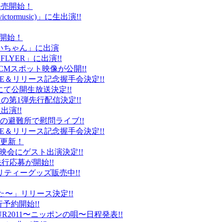
ト発売開始！
ctormusic)」に生出演!!
売開始！
「ぶいちゃん」に出演
 FLYER」に出演!!
CMスポット映像が公開!!
IVE＆リリース記念握手会決定!!
iDにて公開生放送決定!!
」の第1弾先行配信決定!!
出演!!
、福島の避難所で慰問ライブ!!
IVE＆リリース記念握手会決定!!
プ更新！
上映会にゲスト出演決定!!
先行応募が開始!!
リティーグッズ販売中!!
た〜」リリース決定!!
予約開始!!
2011〜ニッポンの唄〜日程発表!!