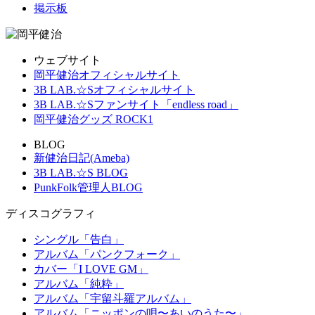
掲示板
ウェブサイト
岡平健治オフィシャルサイト
3B LAB.☆Sオフィシャルサイト
3B LAB.☆Sファンサイト「endless road」
岡平健治グッズ ROCK1
BLOG
新健治日記(Ameba)
3B LAB.☆S BLOG
PunkFolk管理人BLOG
ディスコグラフィ
シングル「告白」
アルバム「パンクフォーク」
カバー「I LOVE GM」
アルバム「純粋」
アルバム「宇留斗羅アルバム」
アルバム「ニッポンの唄〜あいのうた〜」