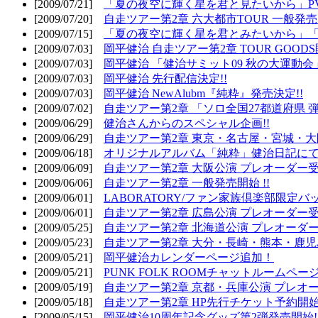
[2009/07/21]
「夏の夜空に輝く星を君と見たいから」PV
[2009/07/20]
自走ツアー第2章 六大都市TOUR 一般発売開
[2009/07/15]
「夏の夜空に輝く星を君とみたいから」「
[2009/07/03]
岡平健治 自走ツアー第2章 TOUR GOODS
[2009/07/03]
岡平健治 「健治サミット09 秋の大運動会
[2009/07/03]
岡平健治 先行配信決定!!
[2009/07/03]
岡平健治 NewAlubm『純粋』発売決定!!
[2009/07/02]
自走ツアー第2章 「ソロ全国27都道府県 弾語
[2009/06/29]
健治さんからのスペシャル企画!!
[2009/06/29]
自走ツアー第2章 東京・名古屋・宮城・大
[2009/06/18]
オリジナルアルバム「純粋」健治日記に
[2009/06/09]
自走ツアー第2章 大阪公演 プレオーダー受
[2009/06/06]
自走ツアー第2章 一般発売開始 !!
[2009/06/01]
LABORATORY/ファン家族倶楽部限定バ
[2009/06/01]
自走ツアー第2章 広島公演 プレオーダー受
[2009/05/25]
自走ツアー第2章 北海道公演 プレオーダー
[2009/05/23]
自走ツアー第2章 大分・長崎・熊本・鹿児
[2009/05/21]
岡平健治カレンダーページ追加！
[2009/05/21]
PUNK FOLK ROOMチャットルームペー
[2009/05/19]
自走ツアー第2章 京都・兵庫公演 プレオー
[2009/05/18]
自走ツアー第2章 HP先行チケット予約開始!
[2009/05/15]
岡平健治10周年記念グッズ第2弾発売開始!