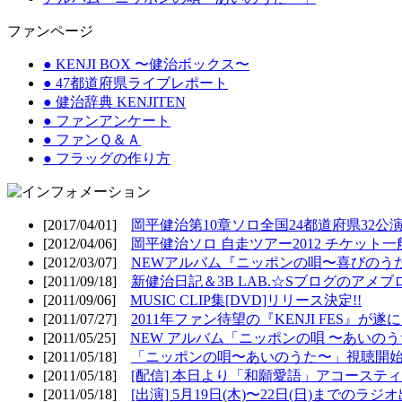
ファンページ
● KENJI BOX 〜健治ボックス〜
● 47都道府県ライブレポート
● 健治辞典 KENJITEN
● ファンアンケート
● ファンＱ＆Ａ
● フラッグの作り方
[2017/04/01]
岡平健治第10章ソロ全国24都道府県32公演
[2012/04/06]
岡平健治ソロ 自走ツアー2012 チケット一
[2012/03/07]
NEWアルバム『ニッポンの唄〜喜びのうた
[2011/09/18]
新健治日記＆3B LAB.☆Sブログのアメブ
[2011/09/06]
MUSIC CLIP集[DVD]リリース決定!!
[2011/07/27]
2011年ファン待望の『KENJI FES』が遂
[2011/05/25]
NEW アルバム「ニッポンの唄 〜あいのうた
[2011/05/18]
「ニッポンの唄〜あいのうた〜」視聴開始!
[2011/05/18]
[配信] 本日より「和願愛語」アコースティッ
[2011/05/18]
[出演] 5月19日(木)〜22日(日)までのラジ