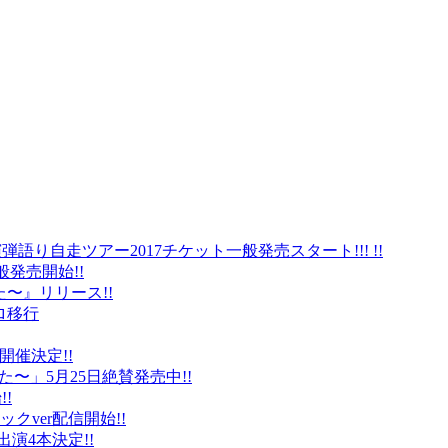
弾語り自走ツアー2017チケット一般発売スタート!!! !!
般発売開始!!
〜』リリース!!
ロ移行
に開催決定!!
〜」5月25日絶賛発売中!!
!
クver配信開始!!
オ出演4本決定!!