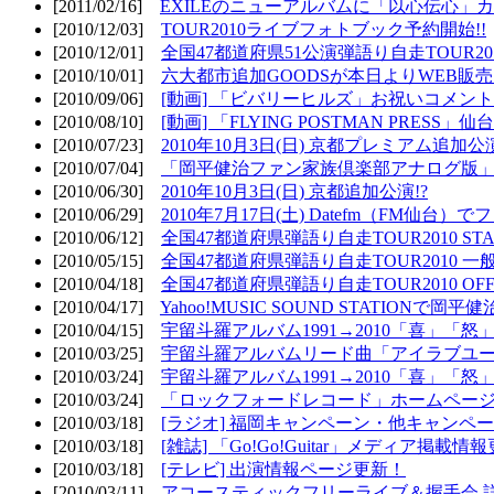
[2011/02/16]
EXILEのニューアルバムに「以心伝心」カ
[2010/12/03]
TOUR2010ライブフォトブック予約開始!!
[2010/12/01]
全国47都道府県51公演弾語り自走TOUR2010
[2010/10/01]
六大都市追加GOODSが本日よりWEB販売開
[2010/09/06]
[動画] 「ビバリーヒルズ」お祝いコメントMO
[2010/08/10]
[動画] 「FLYING POSTMAN PRESS」仙台
[2010/07/23]
2010年10月3日(日) 京都プレミアム追加公
[2010/07/04]
「岡平健治ファン家族倶楽部アナログ版」
[2010/06/30]
2010年10月3日(日) 京都追加公演!?
[2010/06/29]
2010年7月17日(土) Datefm（FM仙
[2010/06/12]
全国47都道府県弾語り自走TOUR2010 STAR
[2010/05/15]
全国47都道府県弾語り自走TOUR2010 一
[2010/04/18]
全国47都道府県弾語り自走TOUR2010 OFF
[2010/04/17]
Yahoo!MUSIC SOUND STATIONで岡
[2010/04/15]
宇留斗羅アルバム1991→2010「喜」「
[2010/03/25]
宇留斗羅アルバムリード曲「アイラブユー」のPV（
[2010/03/24]
宇留斗羅アルバム1991→2010「喜」「怒
[2010/03/24]
「ロックフォードレコード」ホームページOP
[2010/03/18]
[ラジオ] 福岡キャンペーン・他キャンペー
[2010/03/18]
[雑誌] 「Go!Go!Guitar」メディア掲載情報
[2010/03/18]
[テレビ] 出演情報ページ更新！
[2010/03/11]
アコースティックフリーライブ＆握手会 詳