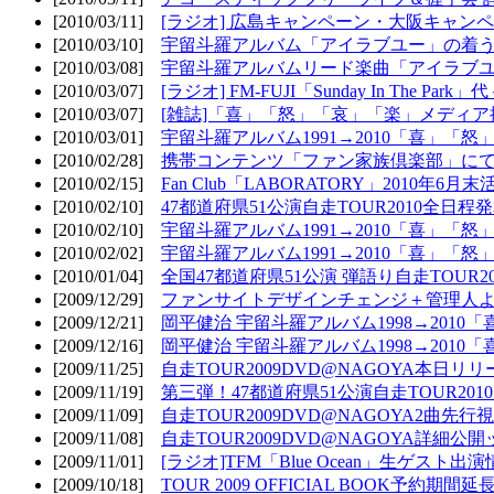
[2010/03/11]
[ラジオ] 広島キャンペーン・大阪キャンペ
[2010/03/10]
宇留斗羅アルバム「アイラブユー」の着う
[2010/03/08]
宇留斗羅アルバムリード楽曲「アイラブユー
[2010/03/07]
[ラジオ] FM-FUJI「Sunday In The Par
[2010/03/07]
[雑誌]「喜」「怒」「哀」「楽」メディア掲
[2010/03/01]
宇留斗羅アルバム1991→2010「喜」「怒
[2010/02/28]
携帯コンテンツ「ファン家族倶楽部」にて
[2010/02/15]
Fan Club「LABORATORY」2010年6月
[2010/02/10]
47都道府県51公演自走TOUR2010全日程
[2010/02/10]
宇留斗羅アルバム1991→2010「喜」「
[2010/02/02]
宇留斗羅アルバム1991→2010「喜」「
[2010/01/04]
全国47都道府県51公演 弾語り自走TOUR2
[2009/12/29]
ファンサイトデザインチェンジ＋管理人
[2009/12/21]
岡平健治 宇留斗羅アルバム1998→2010
[2009/12/16]
岡平健治 宇留斗羅アルバム1998→2010
[2009/11/25]
自走TOUR2009DVD@NAGOYA本日リリ
[2009/11/19]
第三弾！47都道府県51公演自走TOUR20
[2009/11/09]
自走TOUR2009DVD@NAGOYA2曲先行
[2009/11/08]
自走TOUR2009DVD@NAGOYA詳細公開ッ
[2009/11/01]
[ラジオ]TFM「Blue Ocean」生ゲスト出演
[2009/10/18]
TOUR 2009 OFFICIAL BOOK予約期間延長