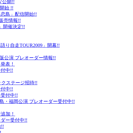
公開!!
始 !!
恋島」配信開始!!
販売情報!!
」開催決定!!
り自走TOUR2009」開幕!!
阪公演 プレオーダー情報!!
て発表！
付中!!
ックステージ招待!!
付中!!
受付中!!
島・福岡公演 プレオーダー受付中!!
ジ追加！
ダー受付中!!
!
!