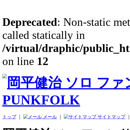
Deprecated
: Non-static me
called statically in
/virtual/draphic/public_h
on line
12
トップ
｜
メール
｜
サイトマップ