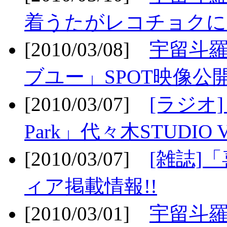
着うたがレコチョクに
[2010/03/08]
宇留斗
ブユー」SPOT映像公開
[2010/03/07]
[ラジオ] F
Park」代々木STUDIO 
[2010/03/07]
[雑誌]
ィア掲載情報!!
[2010/03/01]
宇留斗羅