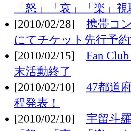
「怒」「哀」「楽」視聴
[2010/02/28]
携帯コ
にてチケット先行予約決
[2010/02/15]
Fan Cl
末活動終了
[2010/02/10]
47都道府
程発表！
[2010/02/10]
宇留斗羅