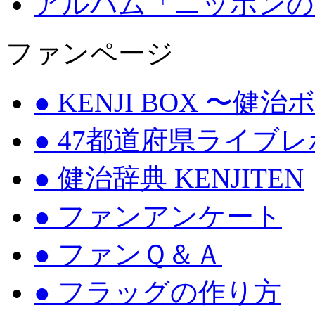
アルバム「ニッポンの
ファンページ
● KENJI BOX 〜健
● 47都道府県ライブ
● 健治辞典 KENJITEN
● ファンアンケート
● ファンＱ＆Ａ
● フラッグの作り方