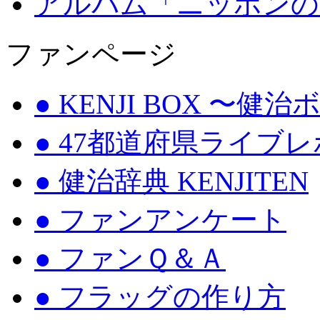
アルバム「ニッポンの
ファンページ
● KENJI BOX 〜健
● 47都道府県ライブ
● 健治辞典 KENJITEN
● ファンアンケート
● ファンＱ＆Ａ
● フラッグの作り方