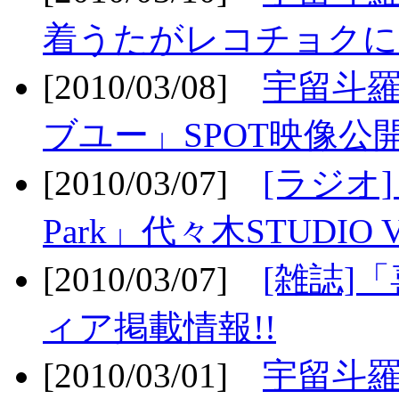
着うたがレコチョクに
[2010/03/08]
宇留斗
ブユー」SPOT映像公開
[2010/03/07]
[ラジオ] F
Park」代々木STUDIO 
[2010/03/07]
[雑誌]
ィア掲載情報!!
[2010/03/01]
宇留斗羅