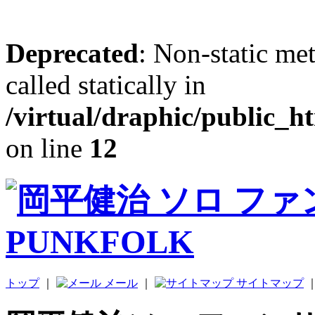
Deprecated
: Non-static me
called statically in
/virtual/draphic/public_h
on line
12
トップ
｜
メール
｜
サイトマップ