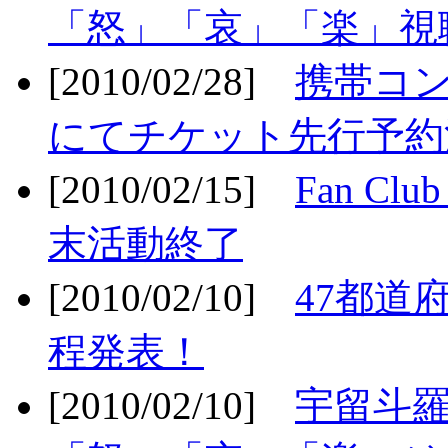
「怒」「哀」「楽」視聴
[2010/02/28]
携帯コ
にてチケット先行予約決
[2010/02/15]
Fan Cl
末活動終了
[2010/02/10]
47都道府
程発表！
[2010/02/10]
宇留斗羅