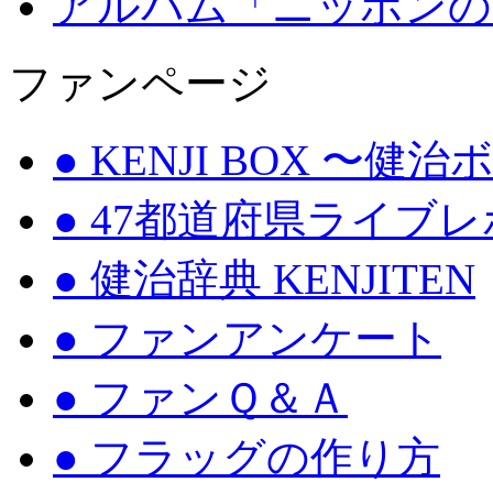
アルバム「ニッポンの
ファンページ
● KENJI BOX 〜健
● 47都道府県ライブ
● 健治辞典 KENJITEN
● ファンアンケート
● ファンＱ＆Ａ
● フラッグの作り方