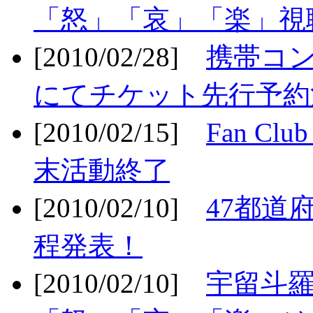
「怒」「哀」「楽」視聴
[2010/02/28]
携帯コ
にてチケット先行予約決
[2010/02/15]
Fan Cl
末活動終了
[2010/02/10]
47都道府
程発表！
[2010/02/10]
宇留斗羅