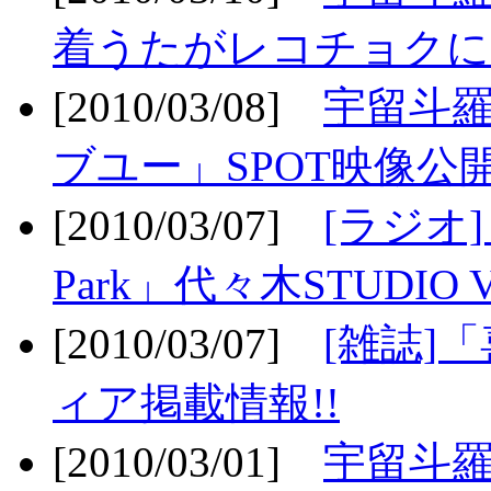
着うたがレコチョクに
[2010/03/08]
宇留斗
ブユー」SPOT映像公開
[2010/03/07]
[ラジオ] F
Park」代々木STUDIO 
[2010/03/07]
[雑誌]
ィア掲載情報!!
[2010/03/01]
宇留斗羅