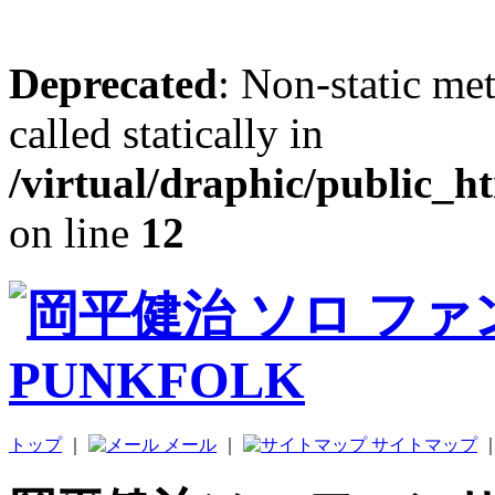
Deprecated
: Non-static me
called statically in
/virtual/draphic/public_h
on line
12
トップ
｜
メール
｜
サイトマップ