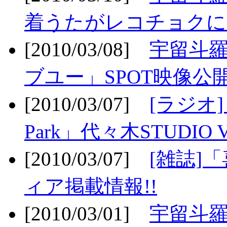
着うたがレコチョクに
[2010/03/08]
宇留斗
ブユー」SPOT映像公開
[2010/03/07]
[ラジオ] F
Park」代々木STUDIO 
[2010/03/07]
[雑誌]
ィア掲載情報!!
[2010/03/01]
宇留斗羅