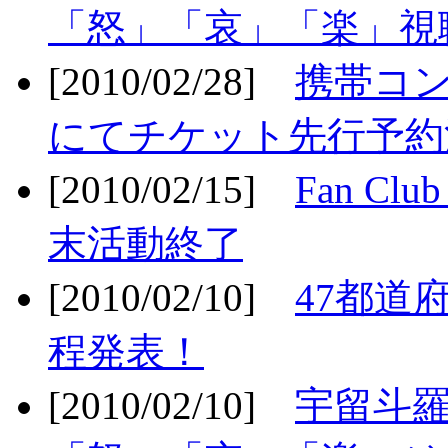
「怒」「哀」「楽」視聴
[2010/02/28]
携帯コ
にてチケット先行予約決
[2010/02/15]
Fan Cl
末活動終了
[2010/02/10]
47都道府
程発表！
[2010/02/10]
宇留斗羅