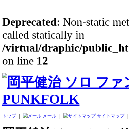
Deprecated
: Non-static me
called statically in
/virtual/draphic/public_h
on line
12
トップ
｜
メール
｜
サイトマップ