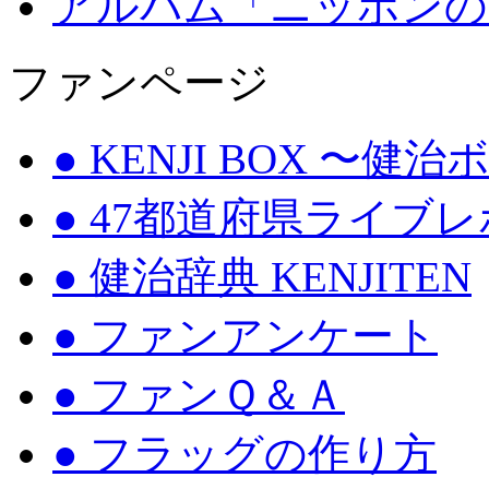
アルバム「ニッポンの
ファンページ
● KENJI BOX 〜健
● 47都道府県ライブ
● 健治辞典 KENJITEN
● ファンアンケート
● ファンＱ＆Ａ
● フラッグの作り方