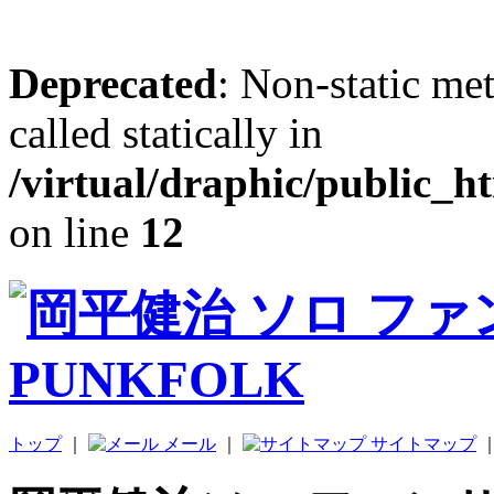
Deprecated
: Non-static me
called statically in
/virtual/draphic/public_h
on line
12
トップ
｜
メール
｜
サイトマップ