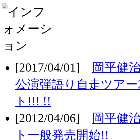
[2017/04/01]
岡平健治
公演弾語り自走ツアー2
ト!!! !!
[2012/04/06]
岡平健治
ト一般発売開始!!