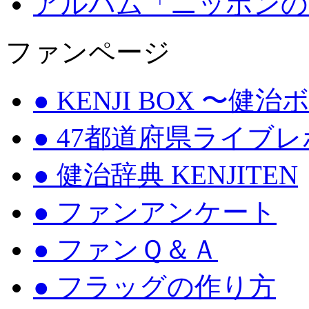
アルバム「ニッポンの
ファンページ
● KENJI BOX 〜健
● 47都道府県ライブ
● 健治辞典 KENJITEN
● ファンアンケート
● ファンＱ＆Ａ
● フラッグの作り方