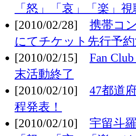
「怒」「哀」「楽」視聴
[2010/02/28]
携帯コ
にてチケット先行予約決
[2010/02/15]
Fan Cl
末活動終了
[2010/02/10]
47都道府
程発表！
[2010/02/10]
宇留斗羅