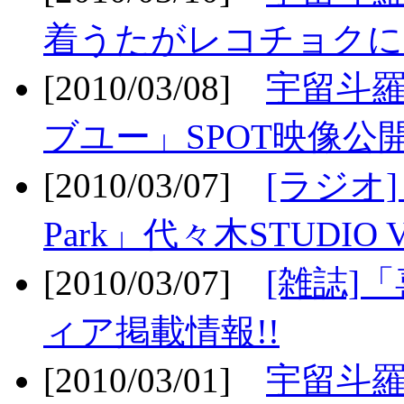
着うたがレコチョクに
[2010/03/08]
宇留斗
ブユー」SPOT映像公開
[2010/03/07]
[ラジオ] F
Park」代々木STUDIO 
[2010/03/07]
[雑誌]
ィア掲載情報!!
[2010/03/01]
宇留斗羅